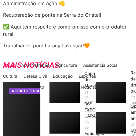
Administração em ação 👊
Recuperação de ponte na Serra do Cristal!
✅ Aqui tem respeito e compromisso com o produtor
rural.
Trabalhando para Laranjal avançar!🧡
MAIS NOTÍCIAS
Todas
Administração
Agricultura
Assistência Social
Re
Copa
Cultura
Defesa Civil
Educação
Esportes
de
de
dr
Marcha
Gabinete do Prefeito
Informações
Notícias
plu
AGRICULTURA
21
de
27
julho
ju
36ª
Ob
de
de
EXPO
2026
e
20
LARANJAL
an
20
25
de
ju
Ru
julho
Educação
de