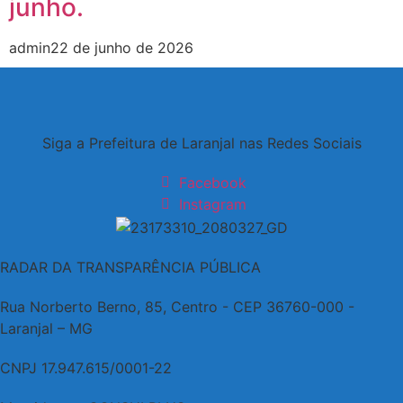
junho.
admin
22 de junho de 2026
Siga a Prefeitura de Laranjal nas Redes Sociais
Facebook
Instagram
RADAR DA TRANSPARÊNCIA PÚBLICA
Rua Norberto Berno, 85, Centro - CEP 36760-000 -
Laranjal – MG
CNPJ 17.947.615/0001-22