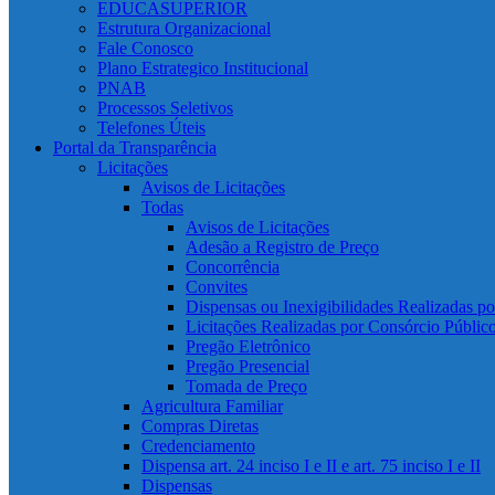
EDUCASUPERIOR
Estrutura Organizacional
Fale Conosco
Plano Estrategico Institucional
PNAB
Processos Seletivos
Telefones Úteis
Portal da Transparência
Licitações
Avisos de Licitações
Todas
Avisos de Licitações
Adesão a Registro de Preço
Concorrência
Convites
Dispensas ou Inexigibilidades Realizadas p
Licitações Realizadas por Consórcio Públic
Pregão Eletrônico
Pregão Presencial
Tomada de Preço
Agricultura Familiar
Compras Diretas
Credenciamento
Dispensa art. 24 inciso I e II e art. 75 inciso I e II
Dispensas