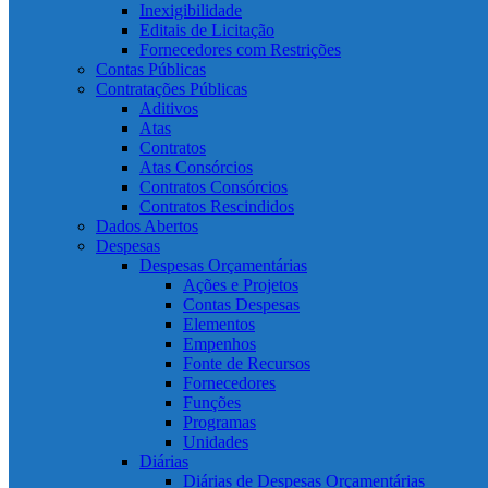
Inexigibilidade
Editais de Licitação
Fornecedores com Restrições
Contas Públicas
Contratações Públicas
Aditivos
Atas
Contratos
Atas Consórcios
Contratos Consórcios
Contratos Rescindidos
Dados Abertos
Despesas
Despesas Orçamentárias
Ações e Projetos
Contas Despesas
Elementos
Empenhos
Fonte de Recursos
Fornecedores
Funções
Programas
Unidades
Diárias
Diárias de Despesas Orçamentárias