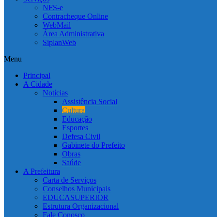
NFS-e
Contracheque Online
WebMail
Área Administrativa
SiplanWeb
Menu
Principal
A Cidade
Notícias
Assistência Social
Cultura
Educação
Esportes
Defesa Civil
Gabinete do Prefeito
Obras
Saúde
A Prefeitura
Carta de Serviços
Conselhos Municipais
EDUCASUPERIOR
Estrutura Organizacional
Fale Conosco