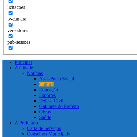
licitacoes
tv-camara
vereadores
pub-sessoes
Principal
A Cidade
Notícias
Assistência Social
Cultura
Educação
Esportes
Defesa Civil
Gabinete do Prefeito
Obras
Saúde
A Prefeitura
Carta de Serviços
Conselhos Municipais