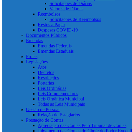
Solicitações de Diárias
Valores de Diárias
Reembolsos
Solicitações de Reembolsos
Restos a Pagar
Despesas COVID-19
Documentos Públicos
Emendas
Emendas Federais
Emendas Estaduais
Frotas
Legislações
Atos
Decretos
Resoluções
Portarias
Leis Ordinárias
Leis Complementares
Leis Orgânica Municipal
Todas as Leis Municipais
Gestão de Pessoal
Relação de Estagiários
Prestação de Contas
Apreciação das Contas Pelo Tribunal de Contas
Julgamento das Contas do Chefe do Poder Execut