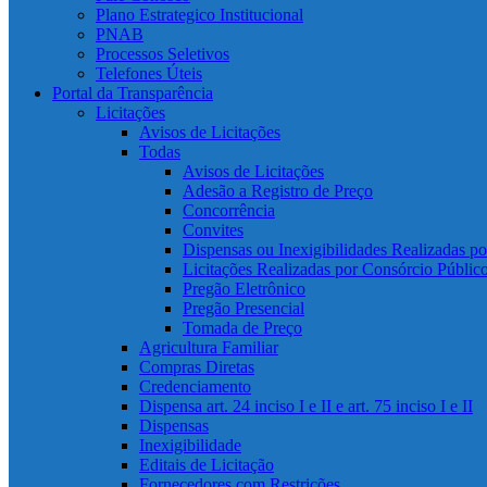
Plano Estrategico Institucional
PNAB
Processos Seletivos
Telefones Úteis
Portal da Transparência
Licitações
Avisos de Licitações
Todas
Avisos de Licitações
Adesão a Registro de Preço
Concorrência
Convites
Dispensas ou Inexigibilidades Realizadas p
Licitações Realizadas por Consórcio Públic
Pregão Eletrônico
Pregão Presencial
Tomada de Preço
Agricultura Familiar
Compras Diretas
Credenciamento
Dispensa art. 24 inciso I e II e art. 75 inciso I e II
Dispensas
Inexigibilidade
Editais de Licitação
Fornecedores com Restrições