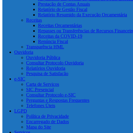
Prestação de Contas Anuais
Relatório de Gestão Fiscal
Relatório Resumido da Execução Orçamentária
Receitas
Receitas Orçamentárias
Repasses ou Transferências de Recursos Financeir
Receitas da COVID-19
Renúncia Fiscal
Transparência HML
Ouvidoria
Ouvidoria Pública
Consultar Protocolo Ouvidoria
Relatórios Ouvidoria
Pesquisa de Satisfação
e-SIC
Carta de Serviços
SIC Presencial
Consultar Protocolo e-SIC
Perguntas e Respostas Frequentes
Telefones Úteis
LGPD
Política de Privacidade
Encarregado de Dados
Mapa do Site
Serviços