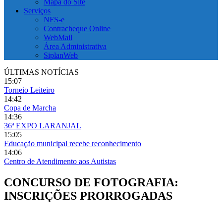
Mapa do Site
Serviços
NFS-e
Contracheque Online
WebMail
Área Administrativa
SiplanWeb
ÚLTIMAS NOTÍCIAS
15:07
Torneio Leiteiro
14:42
Copa de Marcha
14:36
36ª EXPO LARANJAL
15:05
Educação municipal recebe reconhecimento
14:06
Centro de Atendimento aos Autistas
CONCURSO DE FOTOGRAFIA:
INSCRIÇÕES PRORROGADAS