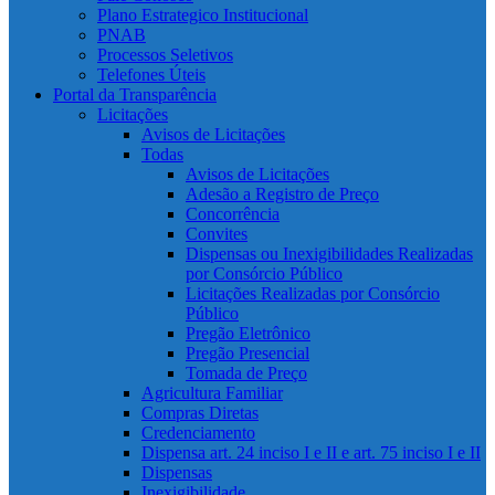
Plano Estrategico Institucional
PNAB
Processos Seletivos
Telefones Úteis
Portal da Transparência
Licitações
Avisos de Licitações
Todas
Avisos de Licitações
Adesão a Registro de Preço
Concorrência
Convites
Dispensas ou Inexigibilidades Realizadas
por Consórcio Público
Licitações Realizadas por Consórcio
Público
Pregão Eletrônico
Pregão Presencial
Tomada de Preço
Agricultura Familiar
Compras Diretas
Credenciamento
Dispensa art. 24 inciso I e II e art. 75 inciso I e II
Dispensas
Inexigibilidade