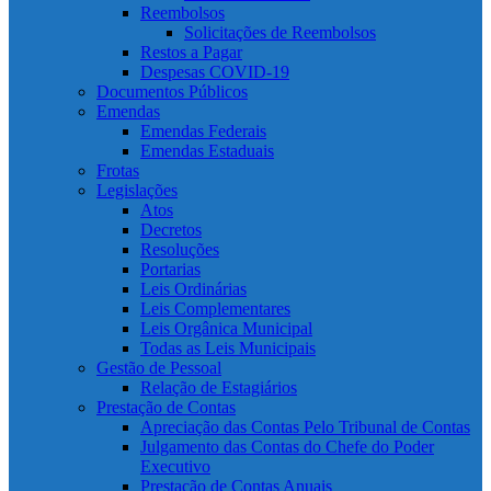
Reembolsos
Solicitações de Reembolsos
Restos a Pagar
Despesas COVID-19
Documentos Públicos
Emendas
Emendas Federais
Emendas Estaduais
Frotas
Legislações
Atos
Decretos
Resoluções
Portarias
Leis Ordinárias
Leis Complementares
Leis Orgânica Municipal
Todas as Leis Municipais
Gestão de Pessoal
Relação de Estagiários
Prestação de Contas
Apreciação das Contas Pelo Tribunal de Contas
Julgamento das Contas do Chefe do Poder
Executivo
Prestação de Contas Anuais