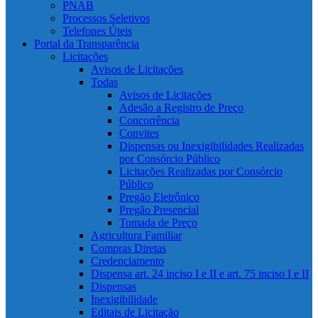
PNAB
Processos Seletivos
Telefones Úteis
Portal da Transparência
Licitações
Avisos de Licitações
Todas
Avisos de Licitações
Adesão a Registro de Preço
Concorrência
Convites
Dispensas ou Inexigibilidades Realizadas
por Consórcio Público
Licitações Realizadas por Consórcio
Público
Pregão Eletrônico
Pregão Presencial
Tomada de Preço
Agricultura Familiar
Compras Diretas
Credenciamento
Dispensa art. 24 inciso I e II e art. 75 inciso I e II
Dispensas
Inexigibilidade
Editais de Licitação