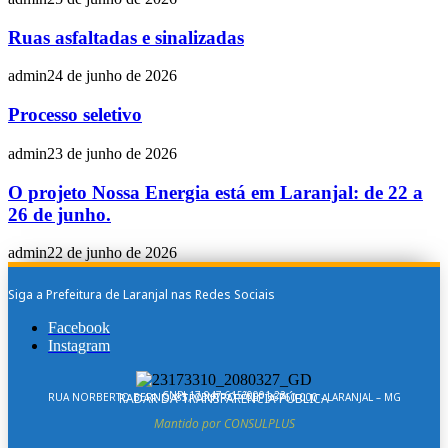
Ruas asfaltadas e sinalizadas
admin
24 de junho de 2026
Processo seletivo
admin
23 de junho de 2026
O projeto Nossa Energia está em Laranjal: de 22 a
26 de junho.
admin
22 de junho de 2026
Siga a Prefeitura de Laranjal nas Redes Sociais
Facebook
Instagram
CNPJ 17.947.615/0001-22
RUA NORBERTO BERNO, 85, CENTRO - CEP 36760-000 - LARANJAL – MG
RADAR DA TRANSPARÊNCIA PÚBLICA
Mantido por CONSULPLUS