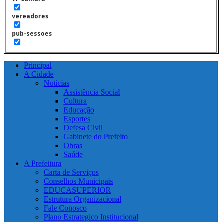
vereadores
pub-sessoes
Principal
A Cidade
Notícias
Assistência Social
Cultura
Educação
Esportes
Defesa Civil
Gabinete do Prefeito
Obras
Saúde
A Prefeitura
Carta de Serviços
Conselhos Municipais
EDUCASUPERIOR
Estrutura Organizacional
Fale Conosco
Plano Estrategico Institucional