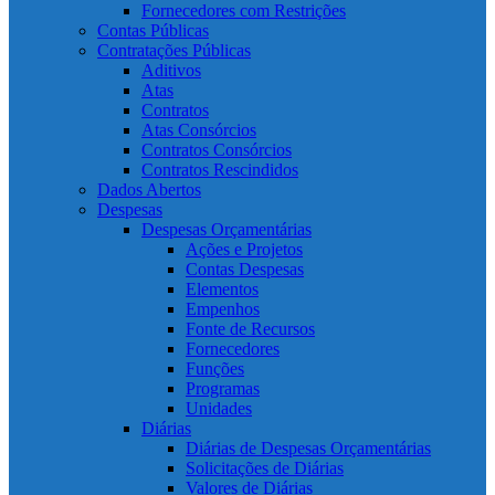
Fornecedores com Restrições
Contas Públicas
Contratações Públicas
Aditivos
Atas
Contratos
Atas Consórcios
Contratos Consórcios
Contratos Rescindidos
Dados Abertos
Despesas
Despesas Orçamentárias
Ações e Projetos
Contas Despesas
Elementos
Empenhos
Fonte de Recursos
Fornecedores
Funções
Programas
Unidades
Diárias
Diárias de Despesas Orçamentárias
Solicitações de Diárias
Valores de Diárias