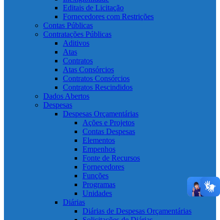
Editais de Licitação
Fornecedores com Restrições
Contas Públicas
Contratações Públicas
Aditivos
Atas
Contratos
Atas Consórcios
Contratos Consórcios
Contratos Rescindidos
Dados Abertos
Despesas
Despesas Orçamentárias
Ações e Projetos
Contas Despesas
Elementos
Empenhos
Fonte de Recursos
Fornecedores
Funções
Programas
Unidades
Diárias
Diárias de Despesas Orçamentárias
Solicitações de Diárias