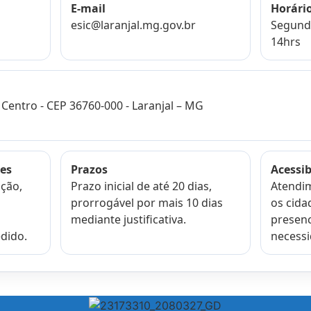
E-mail
Horári
esic@laranjal.mg.gov.br
Segunda
14hrs
Centro - CEP 36760-000 - Laranjal – MG
es
Prazos
Acessib
ção,
Prazo inicial de até 20 dias,
Atendim
prorrogável por mais 10 dias
os cida
mediante justificativa.
presenc
dido.
necessi