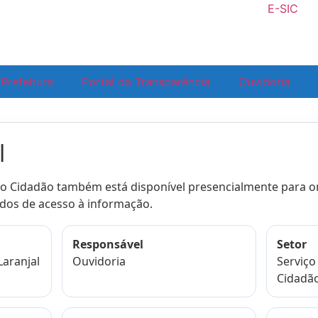
E-SIC
Prefeitura
Portal da Transparência
Ouvidoria
l
o Cidadão também está disponível presencialmente para or
os de acesso à informação.
Responsável
Setor
Laranjal
Ouvidoria
Serviço
Cidadã