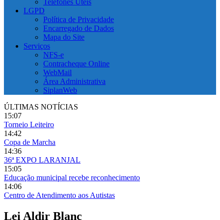
Telefones Úteis
LGPD
Política de Privacidade
Encarregado de Dados
Mapa do Site
Serviços
NFS-e
Contracheque Online
WebMail
Área Administrativa
SiplanWeb
ÚLTIMAS NOTÍCIAS
15:07
Torneio Leiteiro
14:42
Copa de Marcha
14:36
36ª EXPO LARANJAL
15:05
Educação municipal recebe reconhecimento
14:06
Centro de Atendimento aos Autistas
Lei Aldir Blanc