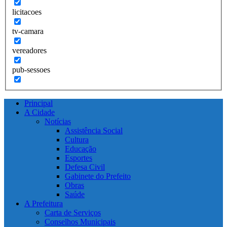
licitacoes
tv-camara
vereadores
pub-sessoes
Principal
A Cidade
Notícias
Assistência Social
Cultura
Educação
Esportes
Defesa Civil
Gabinete do Prefeito
Obras
Saúde
A Prefeitura
Carta de Serviços
Conselhos Municipais