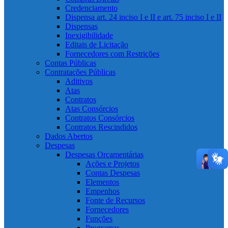
Credenciamento
Dispensa art. 24 inciso I e II e art. 75 inciso I e II
Dispensas
Inexigibilidade
Editais de Licitação
Fornecedores com Restrições
Contas Públicas
Contratações Públicas
Aditivos
Atas
Contratos
Atas Consórcios
Contratos Consórcios
Contratos Rescindidos
Dados Abertos
Despesas
Despesas Orçamentárias
Ações e Projetos
Contas Despesas
Elementos
Empenhos
Fonte de Recursos
Fornecedores
Funções
Programas