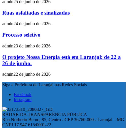
admin
25 de junho de 2026
Ruas asfaltadas e sinalizadas
admin
24 de junho de 2026
Processo seletivo
admin
23 de junho de 2026
O projeto Nossa Energia está em Laranjal: de 22 a
26 de junho.
admin
22 de junho de 2026
Siga a Prefeitura de Laranjal nas Redes Sociais
Facebook
Instagram
RADAR DA TRANSPARÊNCIA PÚBLICA
Rua Norberto Berno, 85, Centro - CEP 36760-000 - Laranjal – MG
CNPJ 17.947.615/0001-22