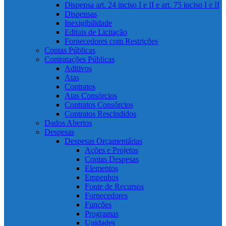
Dispensa art. 24 inciso I e II e art. 75 inciso I e II
Dispensas
Inexigibilidade
Editais de Licitação
Fornecedores com Restrições
Contas Públicas
Contratações Públicas
Aditivos
Atas
Contratos
Atas Consórcios
Contratos Consórcios
Contratos Rescindidos
Dados Abertos
Despesas
Despesas Orçamentárias
Ações e Projetos
Contas Despesas
Elementos
Empenhos
Fonte de Recursos
Fornecedores
Funções
Programas
Unidades