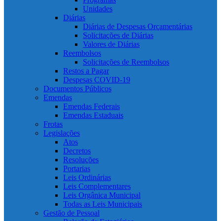
Unidades
Diárias
Diárias de Despesas Orçamentárias
Solicitações de Diárias
Valores de Diárias
Reembolsos
Solicitações de Reembolsos
Restos a Pagar
Despesas COVID-19
Documentos Públicos
Emendas
Emendas Federais
Emendas Estaduais
Frotas
Legislações
Atos
Decretos
Resoluções
Portarias
Leis Ordinárias
Leis Complementares
Leis Orgânica Municipal
Todas as Leis Municipais
Gestão de Pessoal