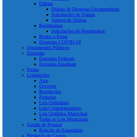
Diárias
Diárias de Despesas Orçamentárias
Solicitações de Diárias
Valores de Diárias
Reembolsos
Solicitações de Reembolsos
Restos a Pagar
Despesas COVID-19
Documentos Públicos
Emendas
Emendas Federais
Emendas Estaduais
Frotas
Legislações
Atos
Decretos
Resoluções
Portarias
Leis Ordinárias
Leis Complementares
Leis Orgânica Municipal
Todas as Leis Municipais
Gestão de Pessoal
Relação de Estagiários
Prestação de Contas