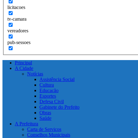
licitacoes
tv-camara
vereadores
pub-sessoes
Principal
A Cidade
Notícias
Assistência Social
Cultura
Educação
Esportes
Defesa Civil
Gabinete do Prefeito
Obras
Saúde
A Prefeitura
Carta de Serviços
Conselhos Municipais