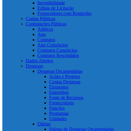
Inexigibilidade
Editais de Licitação
Fornecedores com Restrições
Contas Públicas
Contratações Públicas
Aditivos
Atas
Contratos
Atas Consórcios
Contratos Consórcios
Contratos Rescindidos
Dados Abertos
Despesas
Despesas Orçamentárias
Ações e Projetos
Contas Despesas
Elementos
Empenhos
Fonte de Recursos
Fornecedores
Funções
Programas
Unidades
Diárias
Diárias de Despesas Orçamentárias