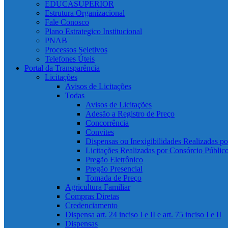
EDUCASUPERIOR
Estrutura Organizacional
Fale Conosco
Plano Estrategico Institucional
PNAB
Processos Seletivos
Telefones Úteis
Portal da Transparência
Licitações
Avisos de Licitações
Todas
Avisos de Licitações
Adesão a Registro de Preço
Concorrência
Convites
Dispensas ou Inexigibilidades Realizadas p
Licitações Realizadas por Consórcio Públic
Pregão Eletrônico
Pregão Presencial
Tomada de Preço
Agricultura Familiar
Compras Diretas
Credenciamento
Dispensa art. 24 inciso I e II e art. 75 inciso I e II
Dispensas