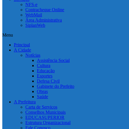
NFS-e
Contracheque Online
WebMail
Área Administrativa
SiplanWeb
Menu
Principal
A Cidade
Notícias
Assistência Social
Cultura
Educação
Esportes
Defesa Civil
Gabinete do Prefeito
Obras
Saúde
A Prefeitura
Carta de Serviços
Conselhos Municipais
EDUCASUPERIOR
Estrutura Organizacional
Fale Conosco