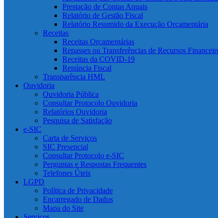
Prestação de Contas Anuais
Relatório de Gestão Fiscal
Relatório Resumido da Execução Orçamentária
Receitas
Receitas Orçamentárias
Repasses ou Transferências de Recursos Financeir
Receitas da COVID-19
Renúncia Fiscal
Transparência HML
Ouvidoria
Ouvidoria Pública
Consultar Protocolo Ouvidoria
Relatórios Ouvidoria
Pesquisa de Satisfação
e-SIC
Carta de Serviços
SIC Presencial
Consultar Protocolo e-SIC
Perguntas e Respostas Frequentes
Telefones Úteis
LGPD
Política de Privacidade
Encarregado de Dados
Mapa do Site
Serviços