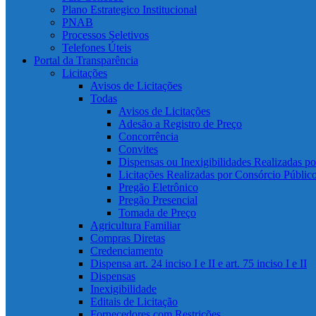
Plano Estrategico Institucional
PNAB
Processos Seletivos
Telefones Úteis
Portal da Transparência
Licitações
Avisos de Licitações
Todas
Avisos de Licitações
Adesão a Registro de Preço
Concorrência
Convites
Dispensas ou Inexigibilidades Realizadas p
Licitações Realizadas por Consórcio Públic
Pregão Eletrônico
Pregão Presencial
Tomada de Preço
Agricultura Familiar
Compras Diretas
Credenciamento
Dispensa art. 24 inciso I e II e art. 75 inciso I e II
Dispensas
Inexigibilidade
Editais de Licitação
Fornecedores com Restrições