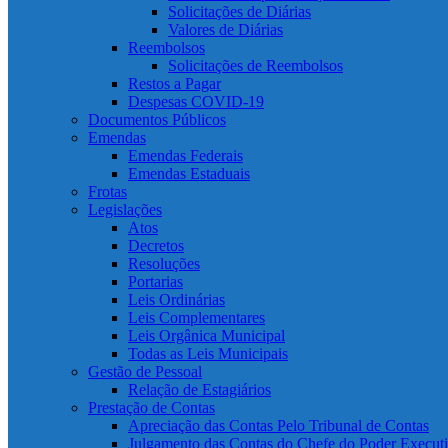
Solicitações de Diárias
Valores de Diárias
Reembolsos
Solicitações de Reembolsos
Restos a Pagar
Despesas COVID-19
Documentos Públicos
Emendas
Emendas Federais
Emendas Estaduais
Frotas
Legislações
Atos
Decretos
Resoluções
Portarias
Leis Ordinárias
Leis Complementares
Leis Orgânica Municipal
Todas as Leis Municipais
Gestão de Pessoal
Relação de Estagiários
Prestação de Contas
Apreciação das Contas Pelo Tribunal de Contas
Julgamento das Contas do Chefe do Poder Execut