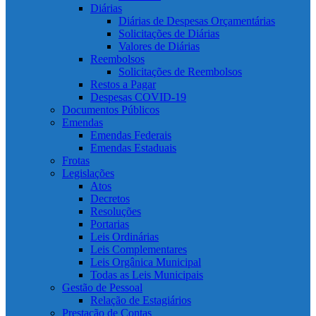
Diárias
Diárias de Despesas Orçamentárias
Solicitações de Diárias
Valores de Diárias
Reembolsos
Solicitações de Reembolsos
Restos a Pagar
Despesas COVID-19
Documentos Públicos
Emendas
Emendas Federais
Emendas Estaduais
Frotas
Legislações
Atos
Decretos
Resoluções
Portarias
Leis Ordinárias
Leis Complementares
Leis Orgânica Municipal
Todas as Leis Municipais
Gestão de Pessoal
Relação de Estagiários
Prestação de Contas