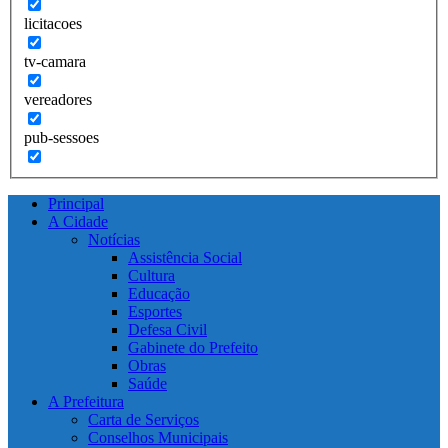
licitacoes
tv-camara
vereadores
pub-sessoes
Principal
A Cidade
Notícias
Assistência Social
Cultura
Educação
Esportes
Defesa Civil
Gabinete do Prefeito
Obras
Saúde
A Prefeitura
Carta de Serviços
Conselhos Municipais