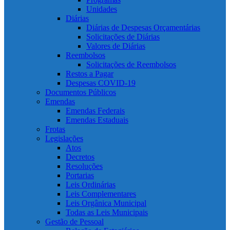
Unidades
Diárias
Diárias de Despesas Orçamentárias
Solicitações de Diárias
Valores de Diárias
Reembolsos
Solicitações de Reembolsos
Restos a Pagar
Despesas COVID-19
Documentos Públicos
Emendas
Emendas Federais
Emendas Estaduais
Frotas
Legislações
Atos
Decretos
Resoluções
Portarias
Leis Ordinárias
Leis Complementares
Leis Orgânica Municipal
Todas as Leis Municipais
Gestão de Pessoal