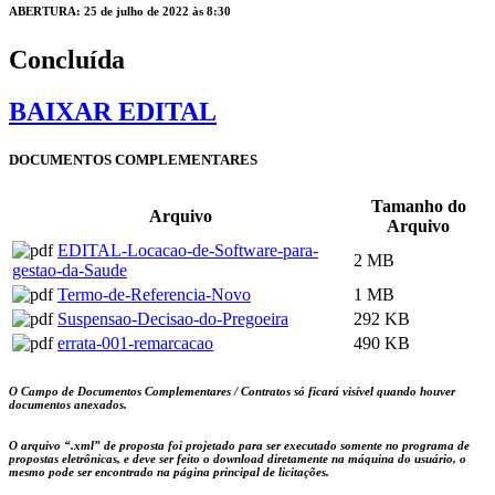
ABERTURA: 25 de julho de 2022 às 8:30
Concluída
BAIXAR EDITAL
DOCUMENTOS COMPLEMENTARES
Tamanho do
Arquivo
Arquivo
EDITAL-Locacao-de-Software-para-
2 MB
gestao-da-Saude
Termo-de-Referencia-Novo
1 MB
Suspensao-Decisao-do-Pregoeira
292 KB
errata-001-remarcacao
490 KB
O Campo de Documentos Complementares / Contratos só ficará visível quando houver
documentos anexados.
O arquivo
“.xml”
de proposta foi projetado para ser executado somente no programa de
propostas eletrônicas, e deve ser feito o download diretamente na máquina do usuário, o
mesmo pode ser encontrado na página principal de licitações.