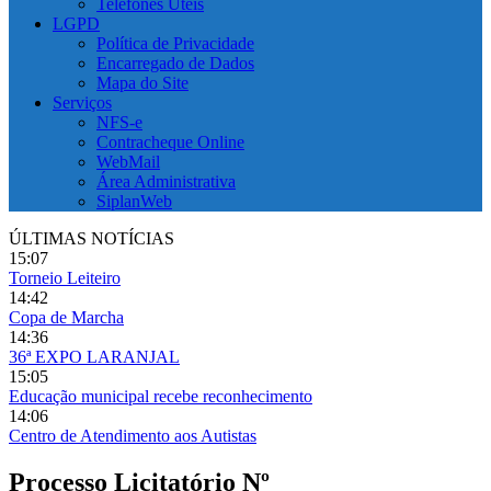
Telefones Úteis
LGPD
Política de Privacidade
Encarregado de Dados
Mapa do Site
Serviços
NFS-e
Contracheque Online
WebMail
Área Administrativa
SiplanWeb
ÚLTIMAS NOTÍCIAS
15:07
Torneio Leiteiro
14:42
Copa de Marcha
14:36
36ª EXPO LARANJAL
15:05
Educação municipal recebe reconhecimento
14:06
Centro de Atendimento aos Autistas
Processo Licitatório Nº