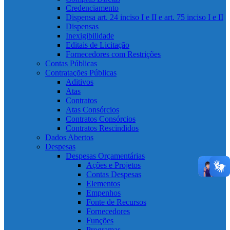
Credenciamento
Dispensa art. 24 inciso I e II e art. 75 inciso I e II
Dispensas
Inexigibilidade
Editais de Licitação
Fornecedores com Restrições
Contas Públicas
Contratações Públicas
Aditivos
Atas
Contratos
Atas Consórcios
Contratos Consórcios
Contratos Rescindidos
Dados Abertos
Despesas
Despesas Orçamentárias
Ações e Projetos
Contas Despesas
Elementos
Empenhos
Fonte de Recursos
Fornecedores
Funções
Programas