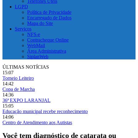
Telefones Úteis
LGPD
Política de Privacidade
Encarregado de Dados
Mapa do Site
Serviços
NFS-e
Contracheque Online
WebMail
Área Administrativa
SiplanWeb
ÚLTIMAS NOTÍCIAS
15:07
Torneio Leiteiro
14:42
Copa de Marcha
14:36
36ª EXPO LARANJAL
15:05
Educação municipal recebe reconhecimento
14:06
Centro de Atendimento aos Autistas
Você tem diagnóstico de catarata ou