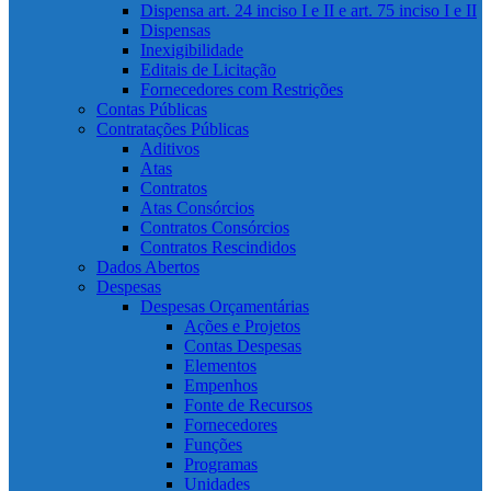
Dispensa art. 24 inciso I e II e art. 75 inciso I e II
Dispensas
Inexigibilidade
Editais de Licitação
Fornecedores com Restrições
Contas Públicas
Contratações Públicas
Aditivos
Atas
Contratos
Atas Consórcios
Contratos Consórcios
Contratos Rescindidos
Dados Abertos
Despesas
Despesas Orçamentárias
Ações e Projetos
Contas Despesas
Elementos
Empenhos
Fonte de Recursos
Fornecedores
Funções
Programas
Unidades