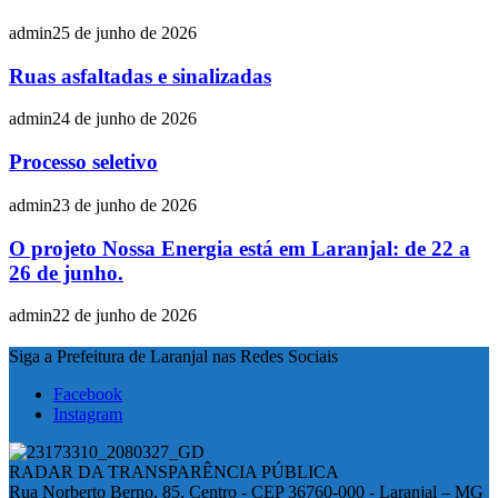
admin
25 de junho de 2026
Ruas asfaltadas e sinalizadas
admin
24 de junho de 2026
Processo seletivo
admin
23 de junho de 2026
O projeto Nossa Energia está em Laranjal: de 22 a
26 de junho.
admin
22 de junho de 2026
Siga a Prefeitura de Laranjal nas Redes Sociais
Facebook
Instagram
RADAR DA TRANSPARÊNCIA PÚBLICA
Rua Norberto Berno, 85, Centro - CEP 36760-000 - Laranjal – MG