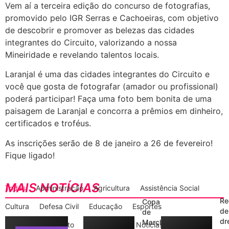
Vem aí a terceira edição do concurso de fotografias,
promovido pelo IGR Serras e Cachoeiras, com objetivo
de descobrir e promover as belezas das cidades
integrantes do Circuito, valorizando a nossa
Mineiridade e revelando talentos locais.
Laranjal é uma das cidades integrantes do Circuito e
você que gosta de fotografar (amador ou profissional)
poderá participar! Faça uma foto bem bonita de uma
paisagem de Laranjal e concorra a prêmios em dinheiro,
certificados e troféus.
As inscrições serão de 8 de janeiro a 26 de fevereiro!
Fique ligado!
MAIS NOTÍCIAS
Todas
Administração
Agricultura
Assistência Social
Re
Copa
Cultura
Defesa Civil
Educação
Esportes
de
de
dr
Marcha
Gabinete do Prefeito
Informações
Notícias