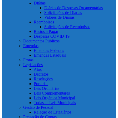
Diárias
Diárias de Despesas Orçamentárias
Solicitações de Diárias
Valores de Diárias
Reembolsos
Solicitações de Reembolsos
Restos a Pagar
Despesas COVID-19
Documentos Públicos
Emendas
Emendas Federais
Emendas Estaduais
Frotas
Legislações
Atos
Decretos
Resoluções
Portarias
Leis Ordinárias
Leis Complementares
Leis Orgânica Municipal
Todas as Leis Municipais
Gestão de Pessoal
Relação de Estagiários
Prestação de Contas