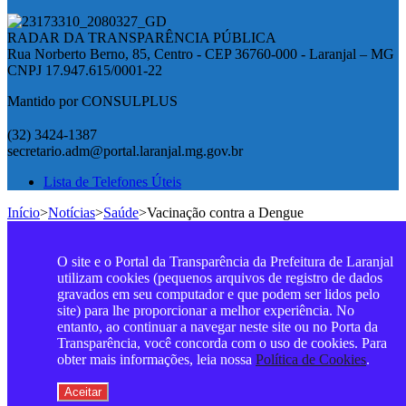
RADAR DA TRANSPARÊNCIA PÚBLICA
Rua Norberto Berno, 85, Centro - CEP 36760-000 - Laranjal – MG
CNPJ 17.947.615/0001-22
Mantido por CONSULPLUS
(32) 3424-1387
secretario.adm@portal.laranjal.mg.gov.br
Lista de Telefones Úteis
Início
>
Notícias
>
Saúde
>
Vacinação contra a Dengue
O site e o Portal da Transparência da Prefeitura de Laranjal
utilizam cookies (pequenos arquivos de registro de dados
gravados em seu computador e que podem ser lidos pelo
site) para lhe proporcionar a melhor experiência. No
entanto, ao continuar a navegar neste site ou no Porta da
Transparência, você concorda com o uso de cookies. Para
obter mais informações, leia nossa
Política de Cookies
.
Aceitar