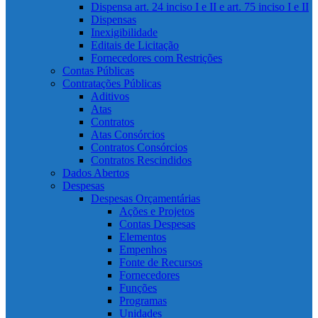
Dispensa art. 24 inciso I e II e art. 75 inciso I e II
Dispensas
Inexigibilidade
Editais de Licitação
Fornecedores com Restrições
Contas Públicas
Contratações Públicas
Aditivos
Atas
Contratos
Atas Consórcios
Contratos Consórcios
Contratos Rescindidos
Dados Abertos
Despesas
Despesas Orçamentárias
Ações e Projetos
Contas Despesas
Elementos
Empenhos
Fonte de Recursos
Fornecedores
Funções
Programas
Unidades