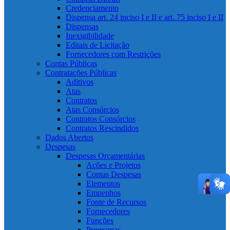
Credenciamento
Dispensa art. 24 inciso I e II e art. 75 inciso I e II
Dispensas
Inexigibilidade
Editais de Licitação
Fornecedores com Restrições
Contas Públicas
Contratações Públicas
Aditivos
Atas
Contratos
Atas Consórcios
Contratos Consórcios
Contratos Rescindidos
Dados Abertos
Despesas
Despesas Orçamentárias
Ações e Projetos
Contas Despesas
Elementos
Empenhos
Fonte de Recursos
Fornecedores
Funções
Programas