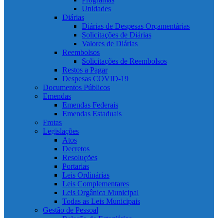
Unidades
Diárias
Diárias de Despesas Orçamentárias
Solicitações de Diárias
Valores de Diárias
Reembolsos
Solicitações de Reembolsos
Restos a Pagar
Despesas COVID-19
Documentos Públicos
Emendas
Emendas Federais
Emendas Estaduais
Frotas
Legislações
Atos
Decretos
Resoluções
Portarias
Leis Ordinárias
Leis Complementares
Leis Orgânica Municipal
Todas as Leis Municipais
Gestão de Pessoal