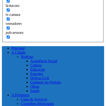
licitacoes
tv-camara
vereadores
pub-sessoes
Principal
A Cidade
Notícias
Assistência Social
Cultura
Educação
Esportes
Defesa Civil
Gabinete do Prefeito
Obras
Saúde
A Prefeitura
Carta de Serviços
Conselhos Municipais