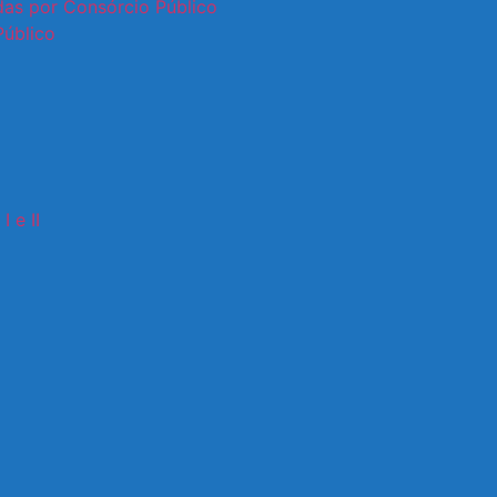
adas por Consórcio Público
Público
I e II