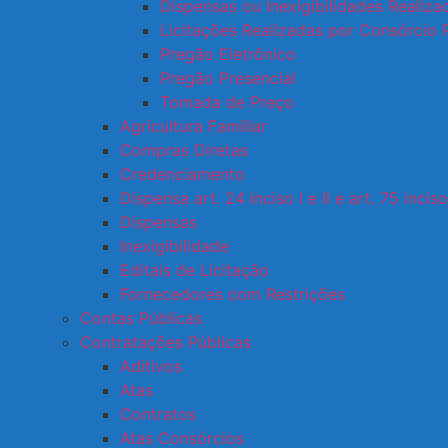
Dispensas ou Inexigibilidades Realiz
Licitações Realizadas por Consórcio 
Pregão Eletrônico
Pregão Presencial
Tomada de Preço
Agricultura Familiar
Compras Diretas
Credenciamento
Dispensa art. 24 inciso I e II e art. 75 inciso 
Dispensas
Inexigibilidade
Editais de Licitação
Fornecedores com Restrições
Contas Públicas
Contratações Públicas
Aditivos
Atas
Contratos
Atas Consórcios