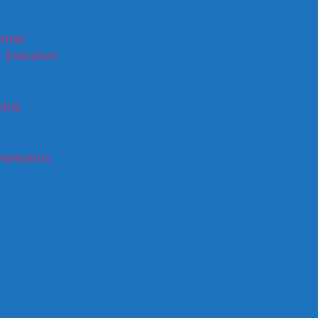
ontas
 Executivo
ária
nanceiros