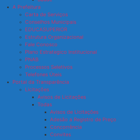
A Prefeitura
Carta de Serviços
Conselhos Municipais
EDUCASUPERIOR
Estrutura Organizacional
Fale Conosco
Plano Estrategico Institucional
PNAB
Processos Seletivos
Telefones Úteis
Portal da Transparência
Licitações
Avisos de Licitações
Todas
Avisos de Licitações
Adesão a Registro de Preço
Concorrência
Convites