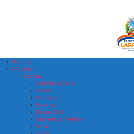
Principal
A Cidade
Notícias
Assistência Social
Cultura
Educação
Esportes
Defesa Civil
Gabinete do Prefeito
Obras
Saúde