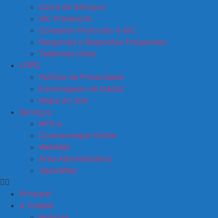
Carta de Serviços
SIC Presencial
Consultar Protocolo e-SIC
Perguntas e Respostas Frequentes
Telefones Úteis
LGPD
Política de Privacidade
Encarregado de Dados
Mapa do Site
Serviços
NFS-e
Contracheque Online
WebMail
Área Administrativa
SiplanWeb
Principal
A Cidade
Notícias