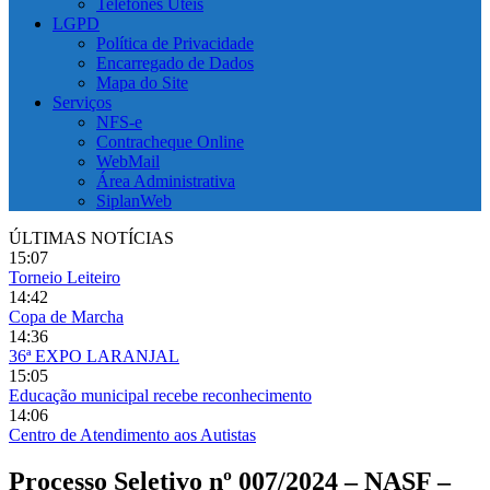
Telefones Úteis
LGPD
Política de Privacidade
Encarregado de Dados
Mapa do Site
Serviços
NFS-e
Contracheque Online
WebMail
Área Administrativa
SiplanWeb
ÚLTIMAS NOTÍCIAS
15:07
Torneio Leiteiro
14:42
Copa de Marcha
14:36
36ª EXPO LARANJAL
15:05
Educação municipal recebe reconhecimento
14:06
Centro de Atendimento aos Autistas
Processo Seletivo nº 007/2024 – NASF –