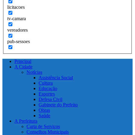
licitacoes
tv-camara
vereadores
pub-sessoes
Principal
A Cidade
Notícias
Assistência Social
Cultura
Educação
Esportes
Defesa Civil
Gabinete do Prefeito
Obras
Saúde
A Prefeitura
Carta de Serviços
Conselhos Municipais