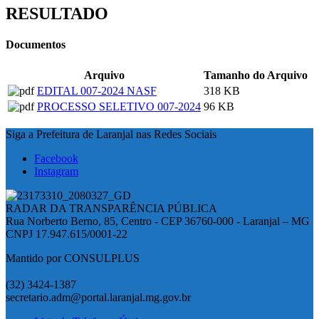
RESULTADO
Documentos
Arquivo
Tamanho do Arquivo
EDITAL 007-2024 NASF
318 KB
PROCESSO SELETIVO 007-2024
96 KB
Siga a Prefeitura de Laranjal nas Redes Sociais
Facebook
Instagram
RADAR DA TRANSPARÊNCIA PÚBLICA
Rua Norberto Berno, 85, Centro - CEP 36760-000 - Laranjal – MG
CNPJ 17.947.615/0001-22
Mantido por CONSULPLUS
(32) 3424-1387
secretario.adm@portal.laranjal.mg.gov.br