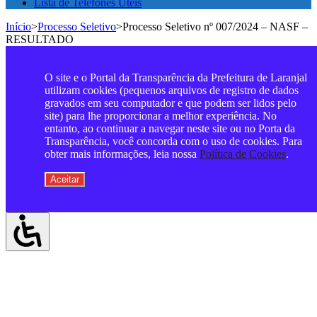
Lista de Telefones Úteis
Início
>
Processo Seletivo
>
Processo Seletivo nº 007/2024 – NASF –
RESULTADO
O site e o Portal da Transparência da Prefeitura de Laranjal
utilizam cookies (pequenos arquivos de registro de dados
gravados em seu computador e que podem ser lidos pelo
site) para lhe proporcionar a melhor experiência. No
entanto, ao continuar a navegar neste site ou no Porta da
Transparência, você concorda com o uso de cookies. Para
obter mais informações, leia nossa
Política de Cookies
.
Aceitar