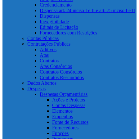
Credenciamento
Dispensa art. 24 inciso I e II e art. 75 inciso I e II
Dispensas
Inexigibilidade
Editais de Licitação
Fornecedores com Restrições
Contas Públicas
Contratações Públicas
Aditivos
Atas
Contratos
Atas Consórcios
Contratos Consórcios
Contratos Rescindidos
Dados Abertos
Despesas
Despesas Orçamentárias
Ações e Projetos
Contas Despesas
Elementos
Empenhos
Fonte de Recursos
Fornecedores
Funções
Programas