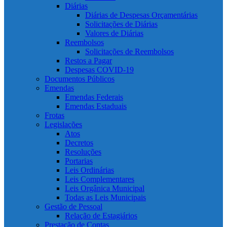
Diárias
Diárias de Despesas Orçamentárias
Solicitações de Diárias
Valores de Diárias
Reembolsos
Solicitações de Reembolsos
Restos a Pagar
Despesas COVID-19
Documentos Públicos
Emendas
Emendas Federais
Emendas Estaduais
Frotas
Legislações
Atos
Decretos
Resoluções
Portarias
Leis Ordinárias
Leis Complementares
Leis Orgânica Municipal
Todas as Leis Municipais
Gestão de Pessoal
Relação de Estagiários
Prestação de Contas