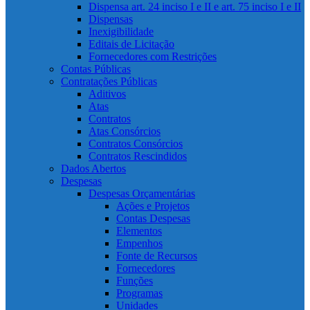
Dispensa art. 24 inciso I e II e art. 75 inciso I e II
Dispensas
Inexigibilidade
Editais de Licitação
Fornecedores com Restrições
Contas Públicas
Contratações Públicas
Aditivos
Atas
Contratos
Atas Consórcios
Contratos Consórcios
Contratos Rescindidos
Dados Abertos
Despesas
Despesas Orçamentárias
Ações e Projetos
Contas Despesas
Elementos
Empenhos
Fonte de Recursos
Fornecedores
Funções
Programas
Unidades