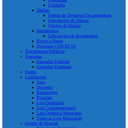
Unidades
Diárias
Diárias de Despesas Orçamentárias
Solicitações de Diárias
Valores de Diárias
Reembolsos
Solicitações de Reembolsos
Restos a Pagar
Despesas COVID-19
Documentos Públicos
Emendas
Emendas Federais
Emendas Estaduais
Frotas
Legislações
Atos
Decretos
Resoluções
Portarias
Leis Ordinárias
Leis Complementares
Leis Orgânica Municipal
Todas as Leis Municipais
Gestão de Pessoal