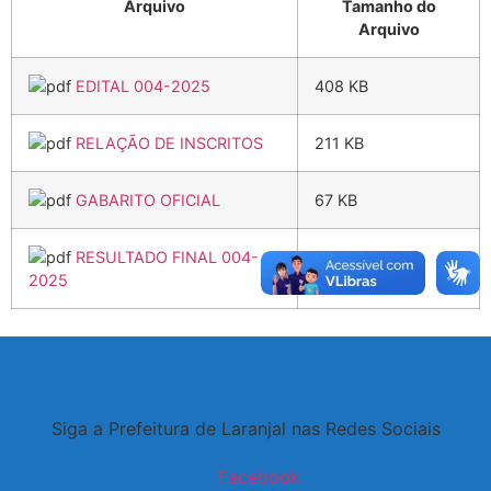
Arquivo
Tamanho do
Arquivo
EDITAL 004-2025
408 KB
RELAÇÃO DE INSCRITOS
211 KB
GABARITO OFICIAL
67 KB
RESULTADO FINAL 004-
178 KB
2025
Siga a Prefeitura de Laranjal nas Redes Sociais
Facebook