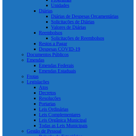
Unidades
Diárias
Diárias de Despesas Orçamentárias
Solicitações de Diárias
Valores de Diárias
Reembolsos
Solicitações de Reembolsos
Restos a Pagar
Despesas COVID-19
Documentos Públicos
Emendas
Emendas Federais
Emendas Estaduais
Frotas
Legislações
Atos
Decretos
Resoluções
Portarias
Leis Ordinárias
Leis Complementares
Leis Orgânica Municipal
Todas as Leis Municipais
Gestão de Pessoal