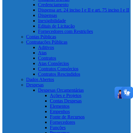
Credenciamento
Dispensa art. 24 inciso I e II e art. 75 inciso I e II
Dispensas
Inexigibilidade
Editais de Licitação
Fornecedores com Restrições
Contas Públicas
Contratações Públicas
Aditivos
Atas
Contratos
Atas Consórcios
Contratos Consórcios
Contratos Rescindidos
Dados Abertos
Despesas
Despesas Orçamentárias
Ações e Projetos
Contas Despesas
Elementos
Empenhos
Fonte de Recursos
Fornecedores
Funções
Programas