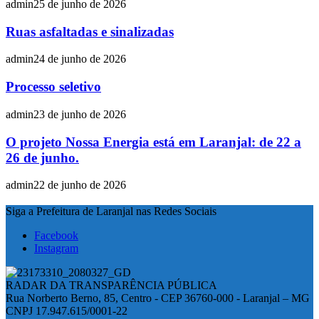
admin
25 de junho de 2026
Ruas asfaltadas e sinalizadas
admin
24 de junho de 2026
Processo seletivo
admin
23 de junho de 2026
O projeto Nossa Energia está em Laranjal: de 22 a
26 de junho.
admin
22 de junho de 2026
Siga a Prefeitura de Laranjal nas Redes Sociais
Facebook
Instagram
RADAR DA TRANSPARÊNCIA PÚBLICA
Rua Norberto Berno, 85, Centro - CEP 36760-000 - Laranjal – MG
CNPJ 17.947.615/0001-22