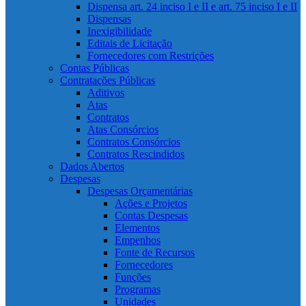
Dispensa art. 24 inciso I e II e art. 75 inciso I e II
Dispensas
Inexigibilidade
Editais de Licitação
Fornecedores com Restrições
Contas Públicas
Contratações Públicas
Aditivos
Atas
Contratos
Atas Consórcios
Contratos Consórcios
Contratos Rescindidos
Dados Abertos
Despesas
Despesas Orçamentárias
Ações e Projetos
Contas Despesas
Elementos
Empenhos
Fonte de Recursos
Fornecedores
Funções
Programas
Unidades