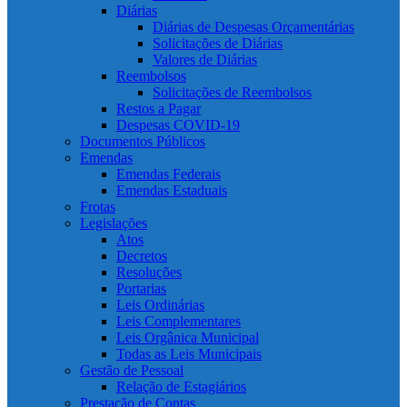
Diárias
Diárias de Despesas Orçamentárias
Solicitações de Diárias
Valores de Diárias
Reembolsos
Solicitações de Reembolsos
Restos a Pagar
Despesas COVID-19
Documentos Públicos
Emendas
Emendas Federais
Emendas Estaduais
Frotas
Legislações
Atos
Decretos
Resoluções
Portarias
Leis Ordinárias
Leis Complementares
Leis Orgânica Municipal
Todas as Leis Municipais
Gestão de Pessoal
Relação de Estagiários
Prestação de Contas