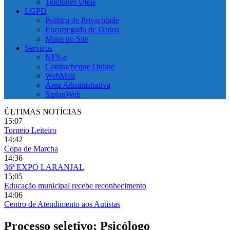
Telefones Úteis
LGPD
Política de Privacidade
Encarregado de Dados
Mapa do Site
Serviços
NFS-e
Contracheque Online
WebMail
Área Administrativa
SiplanWeb
ÚLTIMAS NOTÍCIAS
15:07
Torneio Leiteiro
14:42
Copa de Marcha
14:36
36ª EXPO LARANJAL
15:05
Educação municipal recebe reconhecimento
14:06
Centro de Atendimento aos Autistas
Processo seletivo: Psicólogo