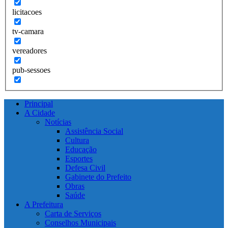
licitacoes
tv-camara
vereadores
pub-sessoes
Principal
A Cidade
Notícias
Assistência Social
Cultura
Educação
Esportes
Defesa Civil
Gabinete do Prefeito
Obras
Saúde
A Prefeitura
Carta de Serviços
Conselhos Municipais