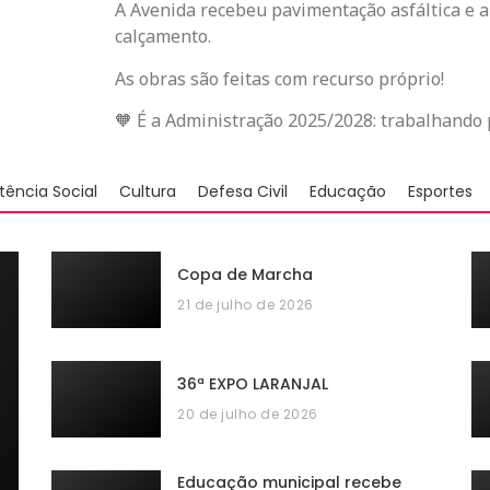
A Avenida recebeu pavimentação asfáltica e a
calçamento.
As obras são feitas com recurso próprio!
🧡 É a Administração 2025/2028: trabalhando 
stência Social
Cultura
Defesa Civil
Educação
Esportes
Copa de Marcha
21 de julho de 2026
36ª EXPO LARANJAL
20 de julho de 2026
Educação municipal recebe