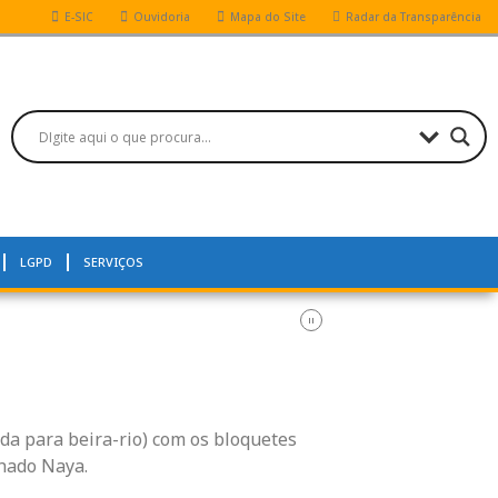
E-SIC
Ouvidoria
Mapa do Site
Radar da Transparência
LGPD
SERVIÇOS
da para beira-rio) com os bloquetes
hado Naya.