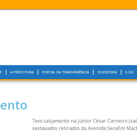
E
A PREFEITURA
PORTAL DA TRANSPARÊNCIA
OUVIDORIA
E-SIC
ento
Tem calçamento na Júnior César Carneiro (saí
sextavados retirados da Avenida Serafim Mac