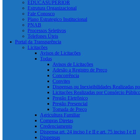
EDUCASUPERIOR
Estrutura Organizacional
Fale Conosco
Plano Estrategico Institucional
PNAB
Processos Seletivos
Telefones Úteis
Portal da Transparência
Licitações
Avisos de Licitações
Todas
Avisos de Licitações
Adesão a Registro de Preço
Concorrência
Convites
Dispensas ou Inexigibilidades Realizadas p
Licitações Realizadas por Consórcio Públic
Pregão Eletrônico
Pregão Presencial
Tomada de Preço
Agricultura Familiar
Compras Diretas
Credenciamento
Dispensa art. 24 inciso I e II e art. 75 inciso I e II
Dispensas