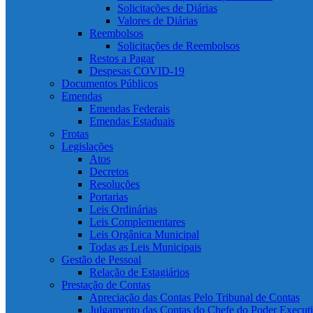
Solicitações de Diárias
Valores de Diárias
Reembolsos
Solicitações de Reembolsos
Restos a Pagar
Despesas COVID-19
Documentos Públicos
Emendas
Emendas Federais
Emendas Estaduais
Frotas
Legislações
Atos
Decretos
Resoluções
Portarias
Leis Ordinárias
Leis Complementares
Leis Orgânica Municipal
Todas as Leis Municipais
Gestão de Pessoal
Relação de Estagiários
Prestação de Contas
Apreciação das Contas Pelo Tribunal de Contas
Julgamento das Contas do Chefe do Poder Execut