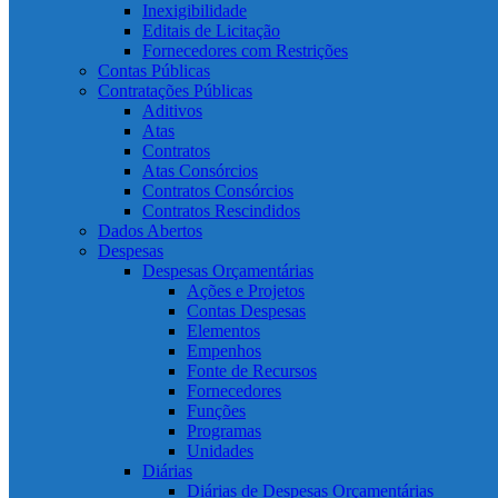
Inexigibilidade
Editais de Licitação
Fornecedores com Restrições
Contas Públicas
Contratações Públicas
Aditivos
Atas
Contratos
Atas Consórcios
Contratos Consórcios
Contratos Rescindidos
Dados Abertos
Despesas
Despesas Orçamentárias
Ações e Projetos
Contas Despesas
Elementos
Empenhos
Fonte de Recursos
Fornecedores
Funções
Programas
Unidades
Diárias
Diárias de Despesas Orçamentárias