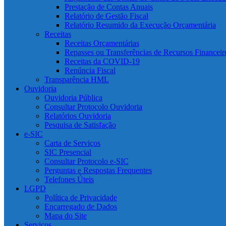
Prestação de Contas Anuais
Relatório de Gestão Fiscal
Relatório Resumido da Execução Orçamentária
Receitas
Receitas Orçamentárias
Repasses ou Transferências de Recursos Financeir
Receitas da COVID-19
Renúncia Fiscal
Transparência HML
Ouvidoria
Ouvidoria Pública
Consultar Protocolo Ouvidoria
Relatórios Ouvidoria
Pesquisa de Satisfação
e-SIC
Carta de Serviços
SIC Presencial
Consultar Protocolo e-SIC
Perguntas e Respostas Frequentes
Telefones Úteis
LGPD
Política de Privacidade
Encarregado de Dados
Mapa do Site
Serviços