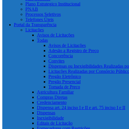
Plano Estrategico Institucional
PNAB
Processos Seletivos
Telefones Úteis
Portal da Transparência
Licitações
Avisos de Licitações
Todas
Avisos de Licitações
Adesão a Registro de Preço
Concorrência
Convites
Dispensas ou Inexigibilidades Realizadas p
Licitações Realizadas por Consórcio Públic
Pregão Eletrônico
Pregão Presencial
Tomada de Preço
Agricultura Familiar
Compras Diretas
Credenciamento
Dispensa art. 24 inciso I e II e art. 75 inciso I e II
Dispensas
Inexigibilidade
Editais de Licitação
Fornecedores com Restrições