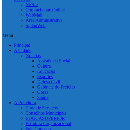
NFS-e
Contracheque Online
WebMail
Área Administrativa
SiplanWeb
Menu
Principal
A Cidade
Notícias
Assistência Social
Cultura
Educação
Esportes
Defesa Civil
Gabinete do Prefeito
Obras
Saúde
A Prefeitura
Carta de Serviços
Conselhos Municipais
EDUCASUPERIOR
Estrutura Organizacional
Fale Conosco