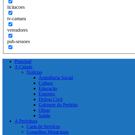
licitacoes
tv-camara
vereadores
pub-sessoes
Principal
A Cidade
Notícias
Assistência Social
Cultura
Educação
Esportes
Defesa Civil
Gabinete do Prefeito
Obras
Saúde
A Prefeitura
Carta de Serviços
Conselhos Municipais