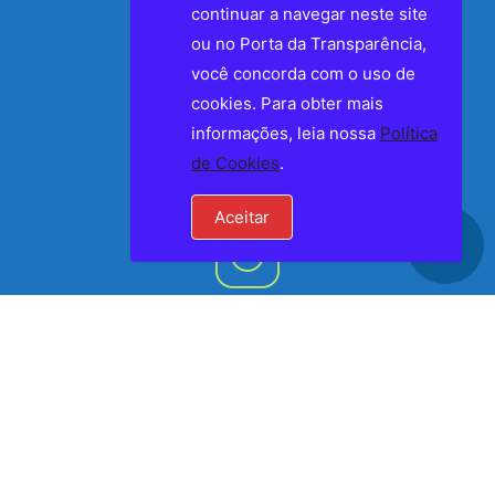
continuar a navegar neste site
ou no Porta da Transparência,
você concorda com o uso de
cookies. Para obter mais
informações, leia nossa
Política
de Cookies
.
Aceitar
Siga a Prefeitura de Laranjal nas Redes Sociais
Facebook
Instagram
RADAR DA TRANSPARÊNCIA PÚBLICA