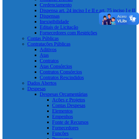
Credenciamento
Dispensa art. 24 inciso I e II e art. 75 inciso I e II
Dispensas
Inexigibilidade
Editais de Licitação
Fornecedores com Restrições
Contas Públicas
Contratações Públicas
Aditivos
Atas
Contratos
Atas Consórcios
Contratos Consórcios
Contratos Rescindidos
Dados Abertos
Despesas
Despesas Orçamentárias
Ações e Projetos
Contas Despesas
Elementos
Empenhos
Fonte de Recursos
Fornecedores
Funções
Programas