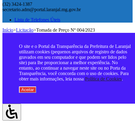
(32) 3424-1387
secretario.adm@portal.laranjal.mg.gov.br
Lista de Telefones Úteis
Início
>
Licitação
>
Tomada de Preço Nº 004/2023
O site e o Portal da Transparência da Prefeitura de Laranjal
utilizam cookies (pequenos arquivos de registro de dados
gravados em seu computador e que podem ser lidos pelo
site) para lhe proporcionar a melhor experiência. No
entanto, ao continuar a navegar neste site ou no Porta da
Transparência, você concorda com o uso de cookies. Para
obter mais informações, leia nossa
Política de Cookies
.
Aceitar