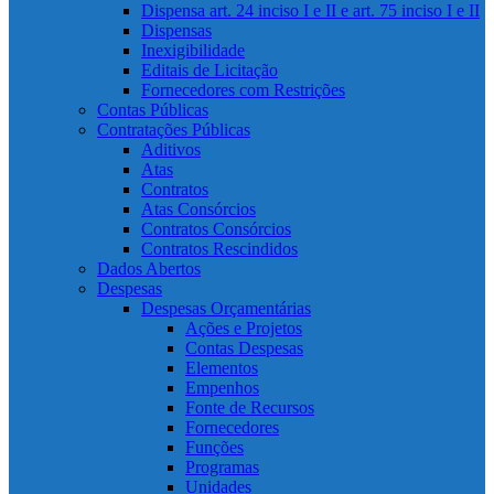
Dispensa art. 24 inciso I e II e art. 75 inciso I e II
Dispensas
Inexigibilidade
Editais de Licitação
Fornecedores com Restrições
Contas Públicas
Contratações Públicas
Aditivos
Atas
Contratos
Atas Consórcios
Contratos Consórcios
Contratos Rescindidos
Dados Abertos
Despesas
Despesas Orçamentárias
Ações e Projetos
Contas Despesas
Elementos
Empenhos
Fonte de Recursos
Fornecedores
Funções
Programas
Unidades