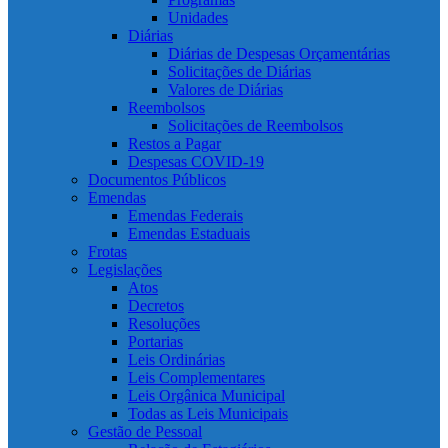
Unidades
Diárias
Diárias de Despesas Orçamentárias
Solicitações de Diárias
Valores de Diárias
Reembolsos
Solicitações de Reembolsos
Restos a Pagar
Despesas COVID-19
Documentos Públicos
Emendas
Emendas Federais
Emendas Estaduais
Frotas
Legislações
Atos
Decretos
Resoluções
Portarias
Leis Ordinárias
Leis Complementares
Leis Orgânica Municipal
Todas as Leis Municipais
Gestão de Pessoal