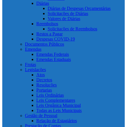
Diárias
Diárias de Despesas Orçamentárias
Solicitações de Diárias
Valores de Diárias
Reembolsos
Solicitações de Reembolsos
Restos a Pagar
Despesas COVID-19
Documentos Públicos
Emendas
Emendas Federais
Emendas Estaduais
Frotas
Legislações
Atos
Decretos
Resoluções
Portarias
Leis Ordinárias
Leis Complementares
Leis Orgânica Municipal
Todas as Leis Municipais
Gestão de Pessoal
Relação de Estagiários
Prestação de Contas