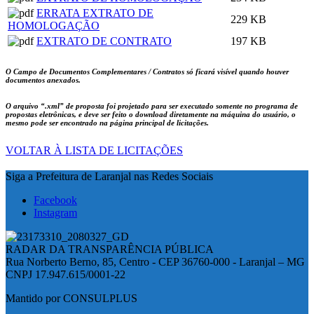
ERRATA EXTRATO DE
229 KB
HOMOLOGAÇÃO
EXTRATO DE CONTRATO
197 KB
O Campo de Documentos Complementares / Contratos só ficará visível quando houver
documentos anexados.
O arquivo
“.xml”
de proposta foi projetado para ser executado somente no programa de
propostas eletrônicas, e deve ser feito o download diretamente na máquina do usuário, o
mesmo pode ser encontrado na página principal de licitações.
VOLTAR À LISTA DE LICITAÇÕES
Siga a Prefeitura de Laranjal nas Redes Sociais
Facebook
Instagram
RADAR DA TRANSPARÊNCIA PÚBLICA
Rua Norberto Berno, 85, Centro - CEP 36760-000 - Laranjal – MG
CNPJ 17.947.615/0001-22
Mantido por CONSULPLUS