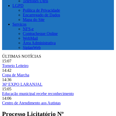
Telefones Úteis
LGPD
Política de Privacidade
Encarregado de Dados
Mapa do Site
Serviços
NFS-e
Contracheque Online
WebMail
Área Administrativa
SiplanWeb
ÚLTIMAS NOTÍCIAS
15:07
Torneio Leiteiro
14:42
Copa de Marcha
14:36
36ª EXPO LARANJAL
15:05
Educação municipal recebe reconhecimento
14:06
Centro de Atendimento aos Autistas
Processo Licitatório Nº