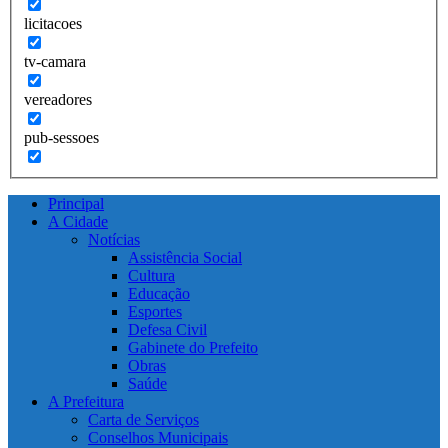
licitacoes
tv-camara
vereadores
pub-sessoes
Principal
A Cidade
Notícias
Assistência Social
Cultura
Educação
Esportes
Defesa Civil
Gabinete do Prefeito
Obras
Saúde
A Prefeitura
Carta de Serviços
Conselhos Municipais