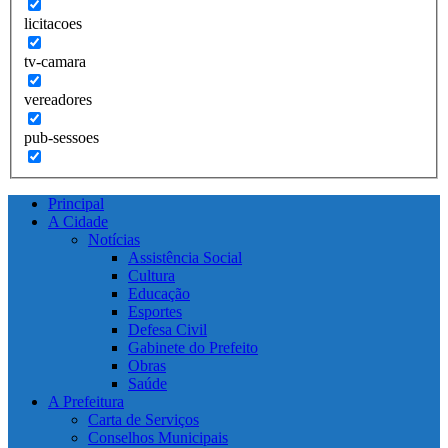
licitacoes
tv-camara
vereadores
pub-sessoes
Principal
A Cidade
Notícias
Assistência Social
Cultura
Educação
Esportes
Defesa Civil
Gabinete do Prefeito
Obras
Saúde
A Prefeitura
Carta de Serviços
Conselhos Municipais