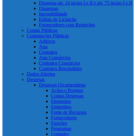
Dispensa art. 24 inciso I e II e art. 75 inciso I e II
Dispensas
Inexigibilidade
Editais de Licitação
Fornecedores com Restrições
Contas Públicas
Contratações Públicas
Aditivos
Atas
Contratos
Atas Consórcios
Contratos Consórcios
Contratos Rescindidos
Dados Abertos
Despesas
Despesas Orçamentárias
Ações e Projetos
Contas Despesas
Elementos
Empenhos
Fonte de Recursos
Fornecedores
Funções
Programas
Unidades