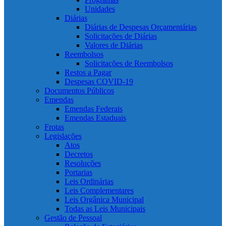
Unidades
Diárias
Diárias de Despesas Orçamentárias
Solicitações de Diárias
Valores de Diárias
Reembolsos
Solicitações de Reembolsos
Restos a Pagar
Despesas COVID-19
Documentos Públicos
Emendas
Emendas Federais
Emendas Estaduais
Frotas
Legislações
Atos
Decretos
Resoluções
Portarias
Leis Ordinárias
Leis Complementares
Leis Orgânica Municipal
Todas as Leis Municipais
Gestão de Pessoal