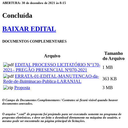
ABERTURA: 30 de dezembro de 2021 às 8:15
Concluída
BAIXAR EDITAL
DOCUMENTOS COMPLEMENTARES
Tamanho
Arquivo
do Arquivo
EDITAL PROCESSO LICITATÓRIO N°170-
1 MB
2021– PREGÃO PRESENCIAL Nº070-2021
ERRATA-01-EDITAL-MANUTENCAO-da-
363 KB
Rede-de-Iluiminacao-Publica-LARANJAL
Proposta
3 MB
O Campo de Documentos Complementares / Contratos só ficará visível quando houver
documentos anexados.
O arquivo
“.xml”
de proposta foi projetado para ser executado somente no programa de
propostas eletrônicas, e deve ser feito o download diretamente na máquina do usuário, o
mesmo pode ser encontrado na página principal de licitações.