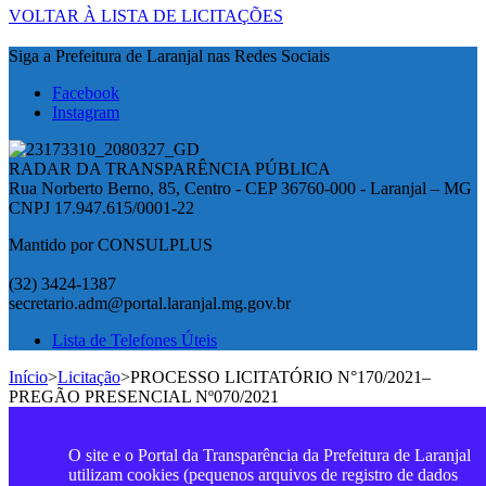
VOLTAR À LISTA DE LICITAÇÕES
Siga a Prefeitura de Laranjal nas Redes Sociais
Facebook
Instagram
RADAR DA TRANSPARÊNCIA PÚBLICA
Rua Norberto Berno, 85, Centro - CEP 36760-000 - Laranjal – MG
CNPJ 17.947.615/0001-22
Mantido por CONSULPLUS
(32) 3424-1387
secretario.adm@portal.laranjal.mg.gov.br
Lista de Telefones Úteis
Início
>
Licitação
>
PROCESSO LICITATÓRIO N°170/2021–
PREGÃO PRESENCIAL Nº070/2021
O site e o Portal da Transparência da Prefeitura de Laranjal
utilizam cookies (pequenos arquivos de registro de dados