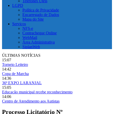
Telefones Úteis
LGPD
Política de Privacidade
Encarregado de Dados
Mapa do Site
Serviços
NFS-e
Contracheque Online
WebMail
Área Administrativa
SiplanWeb
ÚLTIMAS NOTÍCIAS
15:07
Torneio Leiteiro
14:42
Copa de Marcha
14:36
36ª EXPO LARANJAL
15:05
Educação municipal recebe reconhecimento
14:06
Centro de Atendimento aos Autistas
Processo Licitatório Nº