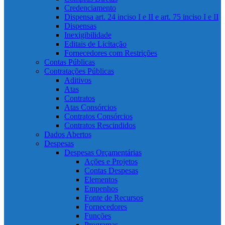
Credenciamento
Dispensa art. 24 inciso I e II e art. 75 inciso I e II
Dispensas
Inexigibilidade
Editais de Licitação
Fornecedores com Restrições
Contas Públicas
Contratações Públicas
Aditivos
Atas
Contratos
Atas Consórcios
Contratos Consórcios
Contratos Rescindidos
Dados Abertos
Despesas
Despesas Orçamentárias
Ações e Projetos
Contas Despesas
Elementos
Empenhos
Fonte de Recursos
Fornecedores
Funções
Programas