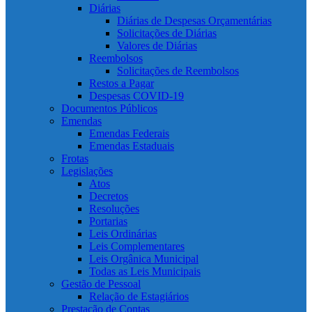
Diárias
Diárias de Despesas Orçamentárias
Solicitações de Diárias
Valores de Diárias
Reembolsos
Solicitações de Reembolsos
Restos a Pagar
Despesas COVID-19
Documentos Públicos
Emendas
Emendas Federais
Emendas Estaduais
Frotas
Legislações
Atos
Decretos
Resoluções
Portarias
Leis Ordinárias
Leis Complementares
Leis Orgânica Municipal
Todas as Leis Municipais
Gestão de Pessoal
Relação de Estagiários
Prestação de Contas