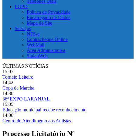
Telefones Úteis
LGPD
Política de Privacidade
Encarregado de Dados
Mapa do Site
Serviços
NFS-e
Contracheque Online
WebMail
Área Administrativa
SiplanWeb
ÚLTIMAS NOTÍCIAS
15:07
Torneio Leiteiro
14:42
Copa de Marcha
14:36
36ª EXPO LARANJAL
15:05
Educação municipal recebe reconhecimento
14:06
Centro de Atendimento aos Autistas
Processo Licitatório Nº