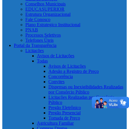
Conselhos Municipais
EDUCASUPERIOR
Estrutura Organizacional
Fale Conosco
Plano Estrategico Institucional
PNAB
Processos Seletivos
Telefones Úteis
Portal da Transparência
Licitações
Avisos de Licitações
Todas
Avisos de Licitações
Adesão a Registro de Preço
Concorrência
Convites
Dispensas ou Inexigibilidades Realizadas
por Consórcio Público
Licitações Realizadas por Consórcio
Público
Pregão Eletrônico
Pregão Presencial
Tomada de Preço
Agricultura Familiar
Compras Diretas