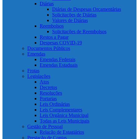
Diárias
Diárias de Despesas Orçamentárias
Solicitações de Diárias
Valores de Diárias
Reembolsos
Solicitações de Reembolsos
Restos a Pagar
Despesas COVID-19
Documentos Públicos
Emendas
Emendas Federais
Emendas Estaduais
Frotas
Legislações
Atos
Decretos
Resoluções
Portarias
Leis Ordinárias
Leis Complementares
Leis Orgânica Municipal
Todas as Leis Municipais
Gestão de Pessoal
Relação de Estagiários
Prestação de Contas