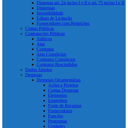
Dispensa art. 24 inciso I e II e art. 75 inciso I e II
Dispensas
Inexigibilidade
Editais de Licitação
Fornecedores com Restrições
Contas Públicas
Contratações Públicas
Aditivos
Atas
Contratos
Atas Consórcios
Contratos Consórcios
Contratos Rescindidos
Dados Abertos
Despesas
Despesas Orçamentárias
Ações e Projetos
Contas Despesas
Elementos
Empenhos
Fonte de Recursos
Fornecedores
Funções
Programas
Unidades