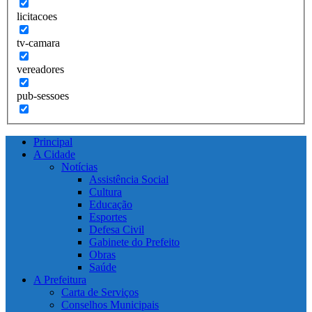
licitacoes
tv-camara
vereadores
pub-sessoes
Principal
A Cidade
Notícias
Assistência Social
Cultura
Educação
Esportes
Defesa Civil
Gabinete do Prefeito
Obras
Saúde
A Prefeitura
Carta de Serviços
Conselhos Municipais