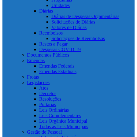
Unidades
Diárias
Diárias de Despesas Orçamentárias
Solicitações de Diárias
Valores de Diárias
Reembolsos
Solicitações de Reembolsos
Restos a Pagar
Despesas COVID-19
Documentos Públicos
Emendas
Emendas Federais
Emendas Estaduais
Frotas
Legislações
Atos
Decretos
Resoluções
Portarias
Leis Ordinárias
Leis Complementares
Leis Orgânica Municipal
Todas as Leis Municipais
Gestão de Pessoal