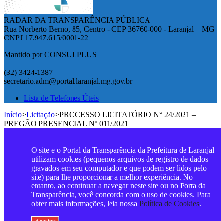
RADAR DA TRANSPARÊNCIA PÚBLICA
Rua Norberto Berno, 85, Centro - CEP 36760-000 - Laranjal – MG
CNPJ 17.947.615/0001-22
Mantido por CONSULPLUS
(32) 3424-1387
secretario.adm@portal.laranjal.mg.gov.br
Lista de Telefones Úteis
Início
>
Licitação
>
PROCESSO LICITATÓRIO N° 24/2021 –
PREGÃO PRESENCIAL Nº 011/2021
O site e o Portal da Transparência da Prefeitura de Laranjal
utilizam cookies (pequenos arquivos de registro de dados
gravados em seu computador e que podem ser lidos pelo
site) para lhe proporcionar a melhor experiência. No
entanto, ao continuar a navegar neste site ou no Porta da
Transparência, você concorda com o uso de cookies. Para
obter mais informações, leia nossa
Política de Cookies
.