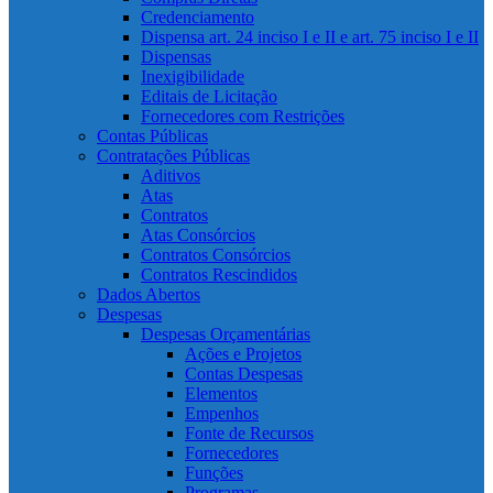
Credenciamento
Dispensa art. 24 inciso I e II e art. 75 inciso I e II
Dispensas
Inexigibilidade
Editais de Licitação
Fornecedores com Restrições
Contas Públicas
Contratações Públicas
Aditivos
Atas
Contratos
Atas Consórcios
Contratos Consórcios
Contratos Rescindidos
Dados Abertos
Despesas
Despesas Orçamentárias
Ações e Projetos
Contas Despesas
Elementos
Empenhos
Fonte de Recursos
Fornecedores
Funções
Programas