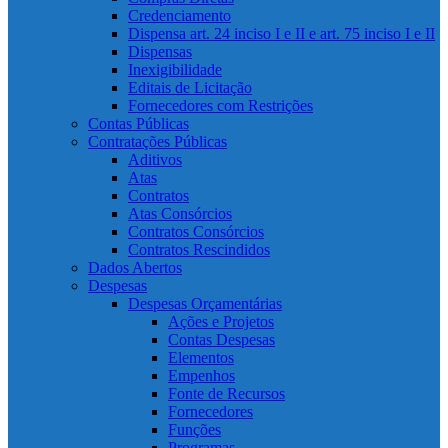
Credenciamento
Dispensa art. 24 inciso I e II e art. 75 inciso I e II
Dispensas
Inexigibilidade
Editais de Licitação
Fornecedores com Restrições
Contas Públicas
Contratações Públicas
Aditivos
Atas
Contratos
Atas Consórcios
Contratos Consórcios
Contratos Rescindidos
Dados Abertos
Despesas
Despesas Orçamentárias
Ações e Projetos
Contas Despesas
Elementos
Empenhos
Fonte de Recursos
Fornecedores
Funções
Programas