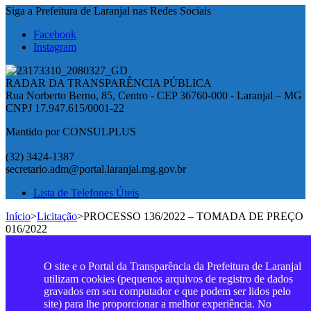
Siga a Prefeitura de Laranjal nas Redes Sociais
Facebook
Instagram
RADAR DA TRANSPARÊNCIA PÚBLICA
Rua Norberto Berno, 85, Centro - CEP 36760-000 - Laranjal – MG
CNPJ 17.947.615/0001-22
Mantido por CONSULPLUS
(32) 3424-1387
secretario.adm@portal.laranjal.mg.gov.br
Lista de Telefones Úteis
Início
>
Licitação
>
PROCESSO 136/2022 – TOMADA DE PREÇO
016/2022
O site e o Portal da Transparência da Prefeitura de Laranjal
utilizam cookies (pequenos arquivos de registro de dados
gravados em seu computador e que podem ser lidos pelo
site) para lhe proporcionar a melhor experiência. No