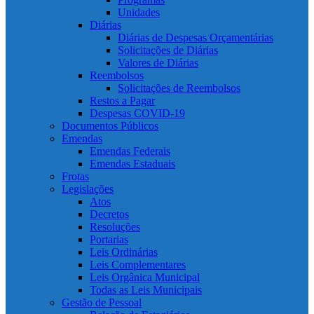
Unidades
Diárias
Diárias de Despesas Orçamentárias
Solicitações de Diárias
Valores de Diárias
Reembolsos
Solicitações de Reembolsos
Restos a Pagar
Despesas COVID-19
Documentos Públicos
Emendas
Emendas Federais
Emendas Estaduais
Frotas
Legislações
Atos
Decretos
Resoluções
Portarias
Leis Ordinárias
Leis Complementares
Leis Orgânica Municipal
Todas as Leis Municipais
Gestão de Pessoal