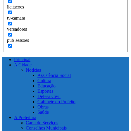
licitacoes
tv-camara
vereadores
pub-sessoes
Principal
A Cidade
Notícias
Assistência Social
Cultura
Educação
Esportes
Defesa Civil
Gabinete do Prefeito
Obras
Saúde
A Prefeitura
Carta de Serviços
Conselhos Municipais