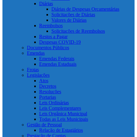
Diárias
Diárias de Despesas Orçamentárias
Solicitações de Diárias
Valores de Diárias
Reembolsos
Solicitações de Reembolsos
Restos a Pagar
Despesas COVID-19
Documentos Públicos
Emendas
Emendas Federais
Emendas Estaduais
Frotas
Legislações
Atos
Decretos
Resoluções
Portarias
Leis Ordinárias
Leis Complementares
Leis Orgânica Municipal
Todas as Leis Municipais
Gestão de Pessoal
Relação de Estagiários
Prestação de Contas