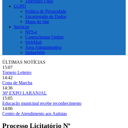
Telefones Úteis
LGPD
Política de Privacidade
Encarregado de Dados
Mapa do Site
Serviços
NFS-e
Contracheque Online
WebMail
Área Administrativa
SiplanWeb
ÚLTIMAS NOTÍCIAS
15:07
Torneio Leiteiro
14:42
Copa de Marcha
14:36
36ª EXPO LARANJAL
15:05
Educação municipal recebe reconhecimento
14:06
Centro de Atendimento aos Autistas
Processo Licitatório Nº