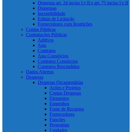
Dispensa art. 24 inciso I e II e art. 75 inciso I e II
Dispensas
Inexigibilidade
Editais de Licitação
Fornecedores com Restrições
Contas Públicas
Contratações Públicas
Aditivos
Atas
Contratos
Atas Consórcios
Contratos Consórcios
Contratos Rescindidos
Dados Abertos
Despesas
Despesas Orçamentárias
Ações e Projetos
Contas Despesas
Elementos
Empenhos
Fonte de Recursos
Fornecedores
Funções
Programas
Unidades