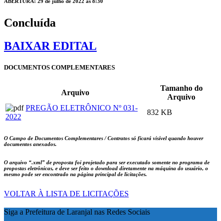
ABERTURA: 29 de julho de 2022 às 8:30
Concluída
BAIXAR EDITAL
DOCUMENTOS COMPLEMENTARES
Tamanho do
Arquivo
Arquivo
PREGÃO ELETRÔNICO Nº 031-
832 KB
2022
O Campo de Documentos Complementares / Contratos só ficará visível quando houver
documentos anexados.
O arquivo
“.xml”
de proposta foi projetado para ser executado somente no programa de
propostas eletrônicas, e deve ser feito o download diretamente na máquina do usuário, o
mesmo pode ser encontrado na página principal de licitações.
VOLTAR À LISTA DE LICITAÇÕES
Siga a Prefeitura de Laranjal nas Redes Sociais