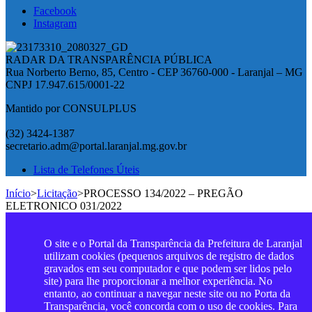
Facebook
Instagram
RADAR DA TRANSPARÊNCIA PÚBLICA
Rua Norberto Berno, 85, Centro - CEP 36760-000 - Laranjal – MG
CNPJ 17.947.615/0001-22
Mantido por CONSULPLUS
(32) 3424-1387
secretario.adm@portal.laranjal.mg.gov.br
Lista de Telefones Úteis
Início
>
Licitação
>
PROCESSO 134/2022 – PREGÃO
ELETRONICO 031/2022
O site e o Portal da Transparência da Prefeitura de Laranjal
utilizam cookies (pequenos arquivos de registro de dados
gravados em seu computador e que podem ser lidos pelo
site) para lhe proporcionar a melhor experiência. No
entanto, ao continuar a navegar neste site ou no Porta da
Transparência, você concorda com o uso de cookies. Para