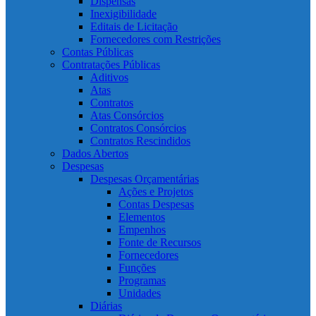
Dispensas
Inexigibilidade
Editais de Licitação
Fornecedores com Restrições
Contas Públicas
Contratações Públicas
Aditivos
Atas
Contratos
Atas Consórcios
Contratos Consórcios
Contratos Rescindidos
Dados Abertos
Despesas
Despesas Orçamentárias
Ações e Projetos
Contas Despesas
Elementos
Empenhos
Fonte de Recursos
Fornecedores
Funções
Programas
Unidades
Diárias