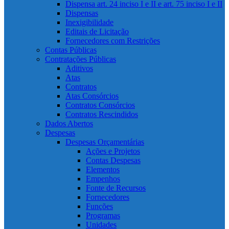
Dispensa art. 24 inciso I e II e art. 75 inciso I e II
Dispensas
Inexigibilidade
Editais de Licitação
Fornecedores com Restrições
Contas Públicas
Contratações Públicas
Aditivos
Atas
Contratos
Atas Consórcios
Contratos Consórcios
Contratos Rescindidos
Dados Abertos
Despesas
Despesas Orçamentárias
Ações e Projetos
Contas Despesas
Elementos
Empenhos
Fonte de Recursos
Fornecedores
Funções
Programas
Unidades