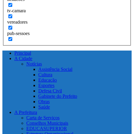
tv-camara
vereadores
pub-sessoes
Principal
A Cidade
Notícias
Assistência Social
Cultura
Educação
Esportes
Defesa Civil
Gabinete do Prefeito
Obras
Saúde
A Prefeitura
Carta de Serviços
Conselhos Municipais
EDUCASUPERIOR
Estrutura Organizacional