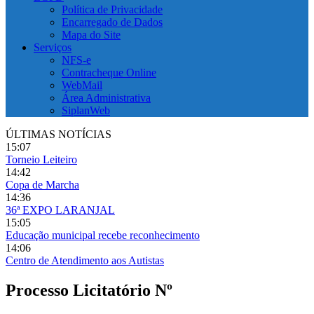
Política de Privacidade
Encarregado de Dados
Mapa do Site
Serviços
NFS-e
Contracheque Online
WebMail
Área Administrativa
SiplanWeb
ÚLTIMAS NOTÍCIAS
15:07
Torneio Leiteiro
14:42
Copa de Marcha
14:36
36ª EXPO LARANJAL
15:05
Educação municipal recebe reconhecimento
14:06
Centro de Atendimento aos Autistas
Processo Licitatório Nº