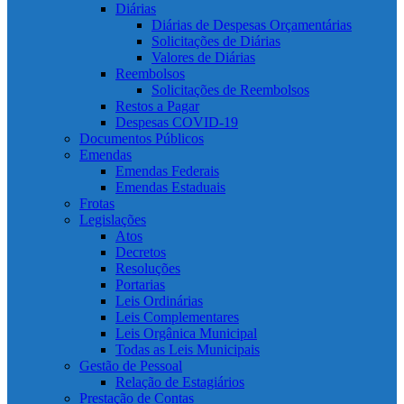
Diárias
Diárias de Despesas Orçamentárias
Solicitações de Diárias
Valores de Diárias
Reembolsos
Solicitações de Reembolsos
Restos a Pagar
Despesas COVID-19
Documentos Públicos
Emendas
Emendas Federais
Emendas Estaduais
Frotas
Legislações
Atos
Decretos
Resoluções
Portarias
Leis Ordinárias
Leis Complementares
Leis Orgânica Municipal
Todas as Leis Municipais
Gestão de Pessoal
Relação de Estagiários
Prestação de Contas