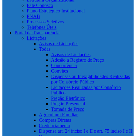
Fale Conosco
Plano Estrategico Institucional
PNAB
Processos Seletivos
Telefones Úteis
Portal da Transparência
Licitações
Avisos de Licitações
Todas
Avisos de Licitações
Adesão a Registro de Preço
Concorrência
Convites
Dispensas ou Inexigibilidades Realizadas
por Consórcio Público
Licitações Realizadas por Consórcio
Público
Pregão Eletrônico
Pregão Presencial
Tomada de Preço
Agricultura Familiar
Compras Diretas
Credenciamento
Dispensa art. 24 inciso I e II e art. 75 inciso I e II