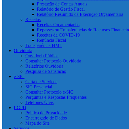
Prestação de Contas Anuais
Relatório de Gestão Fiscal
Relatório Resumido da Execução Orçamentária
Receitas
Receitas Orçamentárias
Repasses ou Transferências de Recursos Financeir
Receitas da COVID-19
Renúncia Fiscal
Transparência HML
Ouvidoria
Ouvidoria Pública
Consultar Protocolo Ouvidoria
Relatórios Ouvidoria
Pesquisa de Satisfação
e-SIC
Carta de Serviços
SIC Presencial
Consultar Protocolo e-SIC
Perguntas e Respostas Frequentes
Telefones Úteis
LGPD
Política de Privacidade
Encarregado de Dados
Mapa do Site
Serviços