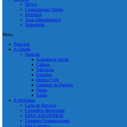
NFS-e
Contracheque Online
WebMail
Área Administrativa
SiplanWeb
Menu
Principal
A Cidade
Notícias
Assistência Social
Cultura
Educação
Esportes
Defesa Civil
Gabinete do Prefeito
Obras
Saúde
A Prefeitura
Carta de Serviços
Conselhos Municipais
EDUCASUPERIOR
Estrutura Organizacional
Fale Conosco