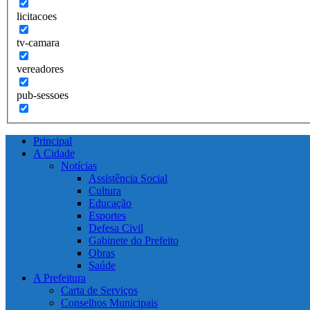
licitacoes
tv-camara
vereadores
pub-sessoes
Principal
A Cidade
Notícias
Assistência Social
Cultura
Educação
Esportes
Defesa Civil
Gabinete do Prefeito
Obras
Saúde
A Prefeitura
Carta de Serviços
Conselhos Municipais