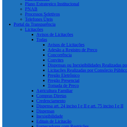
Plano Estrategico Institucional
PNAB
Processos Seletivos
Telefones Úteis
Portal da Transparência
Licitações
Avisos de Licitações
Todas
Avisos de Licitações
Adesão a Registro de Preço
Concorrência
Convites
Dispensas ou Inexigibilidades Realizadas p
Licitações Realizadas por Consórcio Públic
Pregão Eletrônico
Pregão Presencial
Tomada de Preço
Agricultura Familiar
Compras Diretas
Credenciamento
Dispensa art. 24 inciso I e II e art. 75 inciso I e II
Dispensas
Inexigibilidade
Editais de Licitação
Fornecedores com Restrições