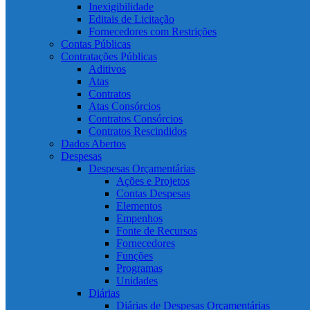
Inexigibilidade
Editais de Licitação
Fornecedores com Restrições
Contas Públicas
Contratações Públicas
Aditivos
Atas
Contratos
Atas Consórcios
Contratos Consórcios
Contratos Rescindidos
Dados Abertos
Despesas
Despesas Orçamentárias
Ações e Projetos
Contas Despesas
Elementos
Empenhos
Fonte de Recursos
Fornecedores
Funções
Programas
Unidades
Diárias
Diárias de Despesas Orçamentárias