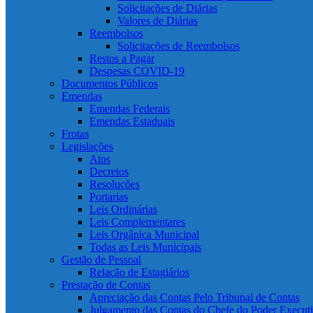
Solicitações de Diárias
Valores de Diárias
Reembolsos
Solicitações de Reembolsos
Restos a Pagar
Despesas COVID-19
Documentos Públicos
Emendas
Emendas Federais
Emendas Estaduais
Frotas
Legislações
Atos
Decretos
Resoluções
Portarias
Leis Ordinárias
Leis Complementares
Leis Orgânica Municipal
Todas as Leis Municipais
Gestão de Pessoal
Relação de Estagiários
Prestação de Contas
Apreciação das Contas Pelo Tribunal de Contas
Julgamento das Contas do Chefe do Poder Execut