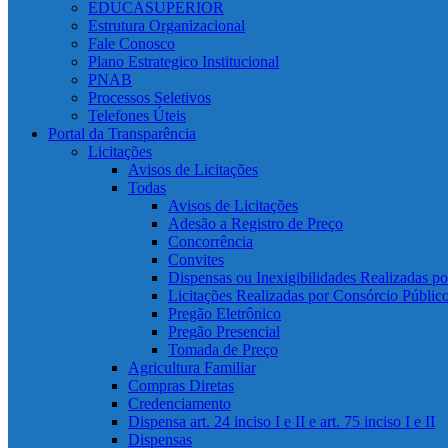
EDUCASUPERIOR
Estrutura Organizacional
Fale Conosco
Plano Estrategico Institucional
PNAB
Processos Seletivos
Telefones Úteis
Portal da Transparência
Licitações
Avisos de Licitações
Todas
Avisos de Licitações
Adesão a Registro de Preço
Concorrência
Convites
Dispensas ou Inexigibilidades Realizadas p
Licitações Realizadas por Consórcio Públic
Pregão Eletrônico
Pregão Presencial
Tomada de Preço
Agricultura Familiar
Compras Diretas
Credenciamento
Dispensa art. 24 inciso I e II e art. 75 inciso I e II
Dispensas