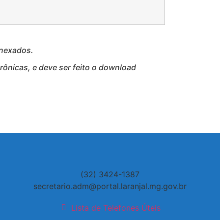
anexados.
ônicas, e deve ser feito o download
(32) 3424-1387
secretario.adm@portal.laranjal.mg.gov.br
Lista de Telefones Úteis