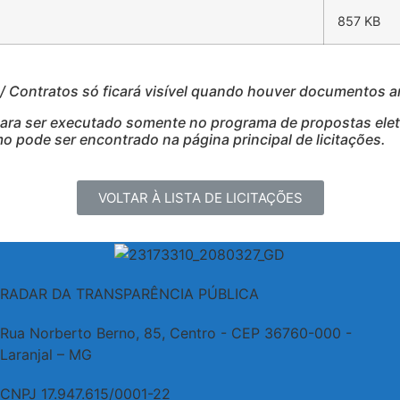
857 KB
Contratos só ficará visível quando houver documentos 
para ser executado somente no programa de propostas eletr
 pode ser encontrado na página principal de licitações.
VOLTAR À LISTA DE LICITAÇÕES
RADAR DA TRANSPARÊNCIA PÚBLICA
Rua Norberto Berno, 85, Centro - CEP 36760-000 -
Laranjal – MG
CNPJ 17.947.615/0001-22