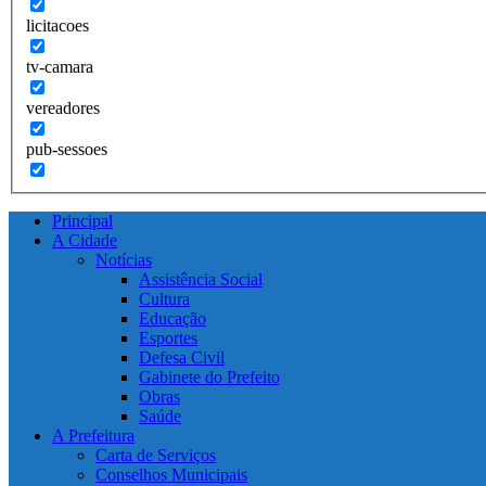
licitacoes
tv-camara
vereadores
pub-sessoes
Principal
A Cidade
Notícias
Assistência Social
Cultura
Educação
Esportes
Defesa Civil
Gabinete do Prefeito
Obras
Saúde
A Prefeitura
Carta de Serviços
Conselhos Municipais