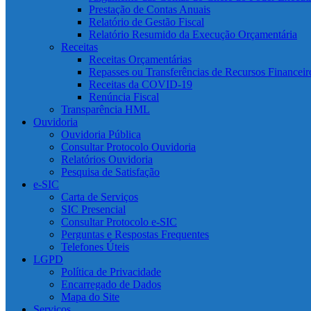
Prestação de Contas Anuais
Relatório de Gestão Fiscal
Relatório Resumido da Execução Orçamentária
Receitas
Receitas Orçamentárias
Repasses ou Transferências de Recursos Financeir
Receitas da COVID-19
Renúncia Fiscal
Transparência HML
Ouvidoria
Ouvidoria Pública
Consultar Protocolo Ouvidoria
Relatórios Ouvidoria
Pesquisa de Satisfação
e-SIC
Carta de Serviços
SIC Presencial
Consultar Protocolo e-SIC
Perguntas e Respostas Frequentes
Telefones Úteis
LGPD
Política de Privacidade
Encarregado de Dados
Mapa do Site
Serviços