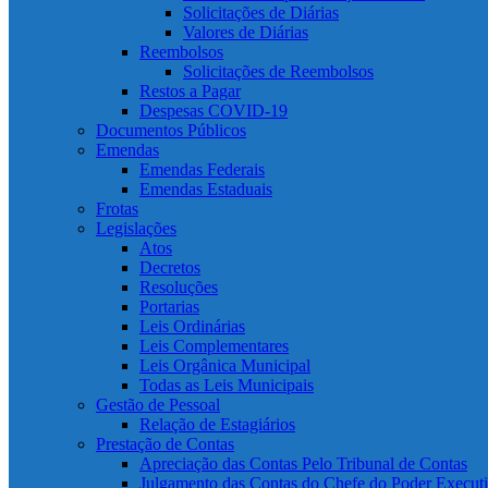
Solicitações de Diárias
Valores de Diárias
Reembolsos
Solicitações de Reembolsos
Restos a Pagar
Despesas COVID-19
Documentos Públicos
Emendas
Emendas Federais
Emendas Estaduais
Frotas
Legislações
Atos
Decretos
Resoluções
Portarias
Leis Ordinárias
Leis Complementares
Leis Orgânica Municipal
Todas as Leis Municipais
Gestão de Pessoal
Relação de Estagiários
Prestação de Contas
Apreciação das Contas Pelo Tribunal de Contas
Julgamento das Contas do Chefe do Poder Execut