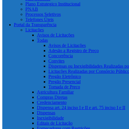
Plano Estrategico Institucional
PNAB
Processos Seletivos
Telefones Úteis
Portal da Transparência
Licitações
Avisos de Licitações
Todas
Avisos de Licitações
Adesão a Registro de Preço
Concorrência
Convites
Dispensas ou Inexigibilidades Realizadas p
Licitações Realizadas por Consórcio Públic
Pregão Eletrônico
Pregão Presencial
Tomada de Preço
Agricultura Familiar
Compras Diretas
Credenciamento
Dispensa art. 24 inciso I e II e art. 75 inciso I e II
Dispensas
Inexigibilidade
Editais de Licitação
Fornecedores com Restrições