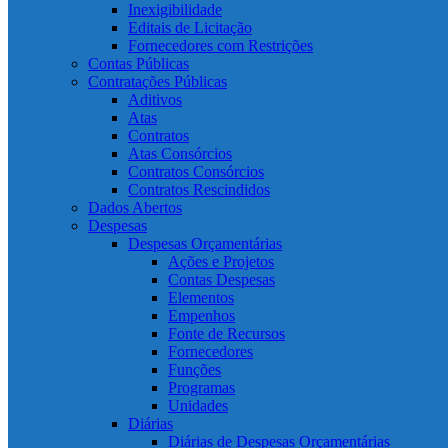
Inexigibilidade
Editais de Licitação
Fornecedores com Restrições
Contas Públicas
Contratações Públicas
Aditivos
Atas
Contratos
Atas Consórcios
Contratos Consórcios
Contratos Rescindidos
Dados Abertos
Despesas
Despesas Orçamentárias
Ações e Projetos
Contas Despesas
Elementos
Empenhos
Fonte de Recursos
Fornecedores
Funções
Programas
Unidades
Diárias
Diárias de Despesas Orçamentárias