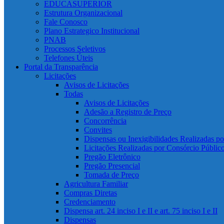
EDUCASUPERIOR
Estrutura Organizacional
Fale Conosco
Plano Estrategico Institucional
PNAB
Processos Seletivos
Telefones Úteis
Portal da Transparência
Licitações
Avisos de Licitações
Todas
Avisos de Licitações
Adesão a Registro de Preço
Concorrência
Convites
Dispensas ou Inexigibilidades Realizadas p
Licitações Realizadas por Consórcio Públic
Pregão Eletrônico
Pregão Presencial
Tomada de Preço
Agricultura Familiar
Compras Diretas
Credenciamento
Dispensa art. 24 inciso I e II e art. 75 inciso I e II
Dispensas