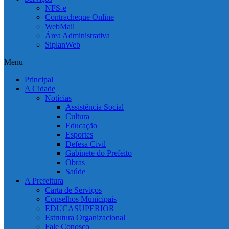
NFS-e
Contracheque Online
WebMail
Área Administrativa
SiplanWeb
Menu
Principal
A Cidade
Notícias
Assistência Social
Cultura
Educação
Esportes
Defesa Civil
Gabinete do Prefeito
Obras
Saúde
A Prefeitura
Carta de Serviços
Conselhos Municipais
EDUCASUPERIOR
Estrutura Organizacional
Fale Conosco