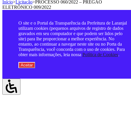
Início
>
Licitação
>
PROCESSO 060/2022 – PREGÃO
ELETRÔNICO 009/2022
O site e o Portal da Transparência da Prefeitura de Laranjal
utilizam cookies (pequenos arquivos de registro de dados
gravados em seu computador e que podem ser lidos pelo
site) para lhe proporcionar a melhor experiência. No
entanto, ao continuar a navegar neste site ou no Porta da
Transparência, você concorda com o uso de cookies. Para
obter mais informações, leia nossa
Política de Cookies
.
Aceitar