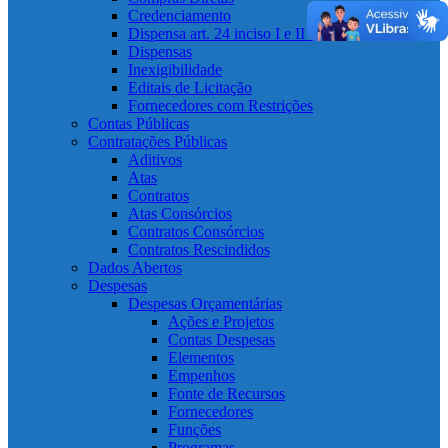
Credenciamento
Dispensa art. 24 inciso I e II e art. 75 inciso I e II
Dispensas
Inexigibilidade
Editais de Licitação
Fornecedores com Restrições
Contas Públicas
Contratações Públicas
Aditivos
Atas
Contratos
Atas Consórcios
Contratos Consórcios
Contratos Rescindidos
Dados Abertos
Despesas
Despesas Orçamentárias
Ações e Projetos
Contas Despesas
Elementos
Empenhos
Fonte de Recursos
Fornecedores
Funções
Programas