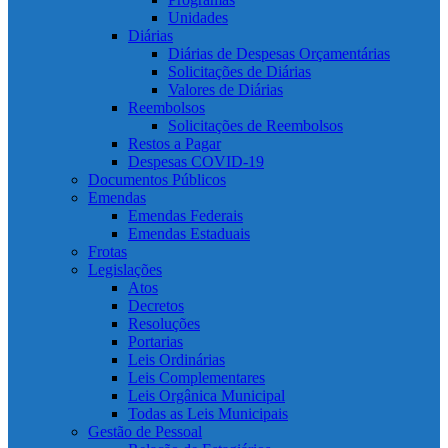
Unidades
Diárias
Diárias de Despesas Orçamentárias
Solicitações de Diárias
Valores de Diárias
Reembolsos
Solicitações de Reembolsos
Restos a Pagar
Despesas COVID-19
Documentos Públicos
Emendas
Emendas Federais
Emendas Estaduais
Frotas
Legislações
Atos
Decretos
Resoluções
Portarias
Leis Ordinárias
Leis Complementares
Leis Orgânica Municipal
Todas as Leis Municipais
Gestão de Pessoal