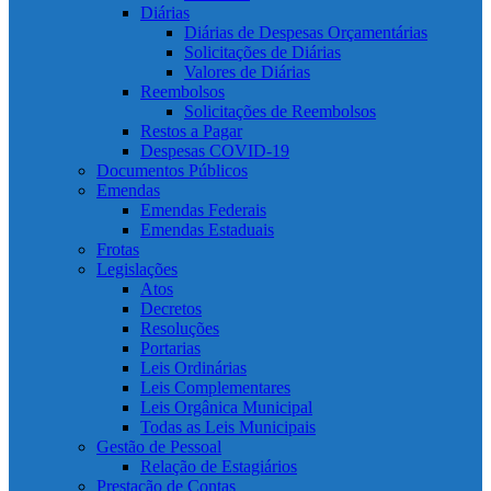
Diárias
Diárias de Despesas Orçamentárias
Solicitações de Diárias
Valores de Diárias
Reembolsos
Solicitações de Reembolsos
Restos a Pagar
Despesas COVID-19
Documentos Públicos
Emendas
Emendas Federais
Emendas Estaduais
Frotas
Legislações
Atos
Decretos
Resoluções
Portarias
Leis Ordinárias
Leis Complementares
Leis Orgânica Municipal
Todas as Leis Municipais
Gestão de Pessoal
Relação de Estagiários
Prestação de Contas