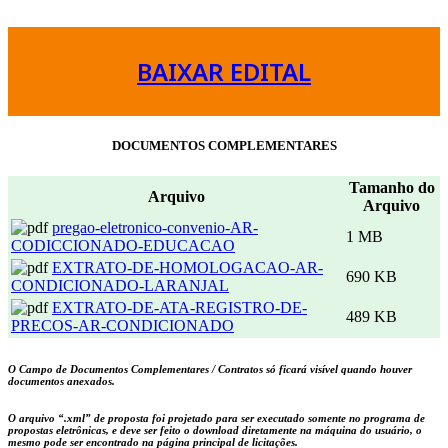
BAIXAR EDITAL
DOCUMENTOS COMPLEMENTARES
Tamanho do
Arquivo
Arquivo
pregao-eletronico-convenio-AR-
1 MB
CODICCIONADO-EDUCACAO
EXTRATO-DE-HOMOLOGACAO-AR-
690 KB
CONDICIONADO-LARANJAL
EXTRATO-DE-ATA-REGISTRO-DE-
489 KB
PRECOS-AR-CONDICIONADO
O Campo de Documentos Complementares / Contratos só ficará visível quando houver
documentos anexados.
O arquivo
“.xml”
de proposta foi projetado para ser executado somente no programa de
propostas eletrônicas, e deve ser feito o download diretamente na máquina do usuário, o
mesmo pode ser encontrado na página principal de licitações.