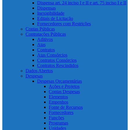
Dispensa art. 24 inciso I e II e art. 75 inciso I e II
Dispensas
Inexigibilidade
Editais de Licitação
Fornecedores com Restrições
Contas Públicas
Contratações Públicas
Aditivos
Atas
Contratos
Atas Consórcios
Contratos Consórcios
Contratos Rescindidos
Dados Abertos
Despesas
Despesas Orçamentárias
Ações e Projetos
Contas Despesas
Elementos
Empenhos
Fonte de Recursos
Fornecedores
Funções
Programas
Unidades