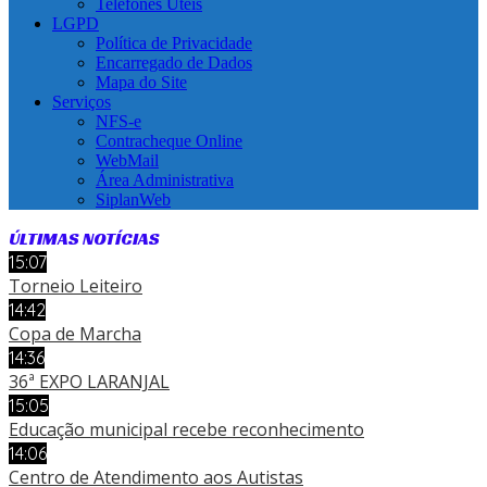
Telefones Úteis
LGPD
Política de Privacidade
Encarregado de Dados
Mapa do Site
Serviços
NFS-e
Contracheque Online
WebMail
Área Administrativa
SiplanWeb
ÚLTIMAS NOTÍCIAS
15:07
Torneio Leiteiro
14:42
Copa de Marcha
14:36
36ª EXPO LARANJAL
15:05
Educação municipal recebe reconhecimento
14:06
Centro de Atendimento aos Autistas