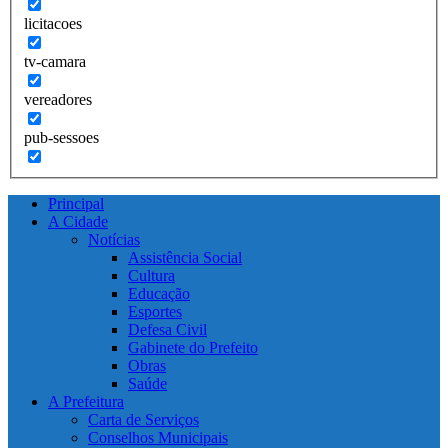
licitacoes
tv-camara
vereadores
pub-sessoes
Principal
A Cidade
Notícias
Assistência Social
Cultura
Educação
Esportes
Defesa Civil
Gabinete do Prefeito
Obras
Saúde
A Prefeitura
Carta de Serviços
Conselhos Municipais