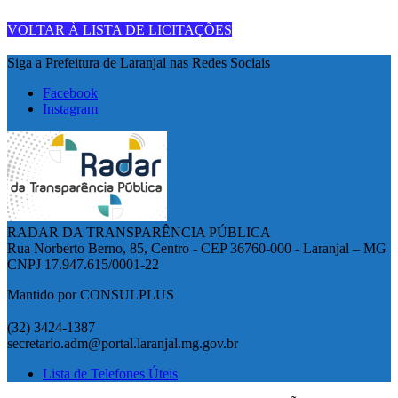
VOLTAR À LISTA DE LICITAÇÕES
Siga a Prefeitura de Laranjal nas Redes Sociais
Facebook
Instagram
RADAR DA TRANSPARÊNCIA PÚBLICA
Rua Norberto Berno, 85, Centro - CEP 36760-000 - Laranjal – MG
CNPJ 17.947.615/0001-22
Mantido por CONSULPLUS
(32) 3424-1387
secretario.adm@portal.laranjal.mg.gov.br
Lista de Telefones Úteis