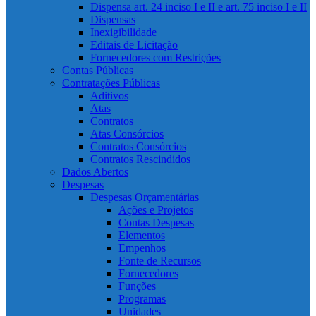
Dispensa art. 24 inciso I e II e art. 75 inciso I e II
Dispensas
Inexigibilidade
Editais de Licitação
Fornecedores com Restrições
Contas Públicas
Contratações Públicas
Aditivos
Atas
Contratos
Atas Consórcios
Contratos Consórcios
Contratos Rescindidos
Dados Abertos
Despesas
Despesas Orçamentárias
Ações e Projetos
Contas Despesas
Elementos
Empenhos
Fonte de Recursos
Fornecedores
Funções
Programas
Unidades