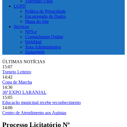
Telefones Úteis
LGPD
Política de Privacidade
Encarregado de Dados
Mapa do Site
Serviços
NFS-e
Contracheque Online
WebMail
Área Administrativa
SiplanWeb
ÚLTIMAS NOTÍCIAS
15:07
Torneio Leiteiro
14:42
Copa de Marcha
14:36
36ª EXPO LARANJAL
15:05
Educação municipal recebe reconhecimento
14:06
Centro de Atendimento aos Autistas
Processo Licitatório Nº