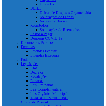
Unidades
Diárias
Diárias de Despesas Orçamentárias
Solicitações de Diárias
Valores de Diárias
Reembolsos
Solicitações de Reembolsos
Restos a Pagar
Despesas COVID-19
Documentos Públicos
Emendas
Emendas Federais
Emendas Estaduais
Frotas
Legislações
Atos
Decretos
Resoluções
Portarias
Leis Ordinárias
Leis Complementares
Leis Orgânica Municipal
Todas as Leis Municipais
Gestão de Pessoal