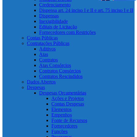
Credenciamento
Dispensa art. 24 inciso I e II e art. 75 inciso I e II
Dispensas
Inexigibilidade
Editais de Licitação
Fornecedores com Restrições
Contas Públicas
Contratações Públicas
Aditivos
Atas
Contratos
Atas Consórcios
Contratos Consórcios
Contratos Rescindidos
Dados Abertos
Despesas
Despesas Orçamentárias
Ações e Projetos
Contas Despesas
Elementos
Empenhos
Fonte de Recursos
Fornecedores
Funções
Programas