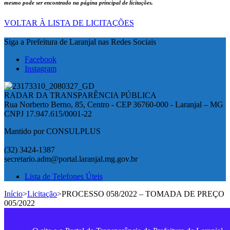
mesmo pode ser encontrado na página principal de licitações.
VOLTAR À LISTA DE LICITAÇÕES
Siga a Prefeitura de Laranjal nas Redes Sociais
Facebook
Instagram
RADAR DA TRANSPARÊNCIA PÚBLICA
Rua Norberto Berno, 85, Centro - CEP 36760-000 - Laranjal – MG
CNPJ 17.947.615/0001-22
Mantido por CONSULPLUS
(32) 3424-1387
secretario.adm@portal.laranjal.mg.gov.br
Lista de Telefones Úteis
Início
>
Licitação
>
PROCESSO 058/2022 – TOMADA DE PREÇO
005/2022