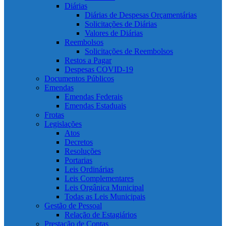
Diárias
Diárias de Despesas Orçamentárias
Solicitações de Diárias
Valores de Diárias
Reembolsos
Solicitações de Reembolsos
Restos a Pagar
Despesas COVID-19
Documentos Públicos
Emendas
Emendas Federais
Emendas Estaduais
Frotas
Legislações
Atos
Decretos
Resoluções
Portarias
Leis Ordinárias
Leis Complementares
Leis Orgânica Municipal
Todas as Leis Municipais
Gestão de Pessoal
Relação de Estagiários
Prestação de Contas