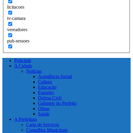
licitacoes
tv-camara
vereadores
pub-sessoes
Principal
A Cidade
Notícias
Assistência Social
Cultura
Educação
Esportes
Defesa Civil
Gabinete do Prefeito
Obras
Saúde
A Prefeitura
Carta de Serviços
Conselhos Municipais