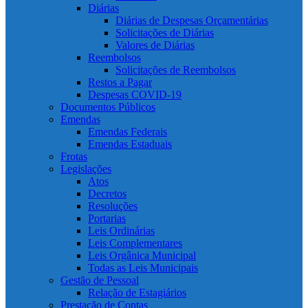
Diárias
Diárias de Despesas Orçamentárias
Solicitações de Diárias
Valores de Diárias
Reembolsos
Solicitações de Reembolsos
Restos a Pagar
Despesas COVID-19
Documentos Públicos
Emendas
Emendas Federais
Emendas Estaduais
Frotas
Legislações
Atos
Decretos
Resoluções
Portarias
Leis Ordinárias
Leis Complementares
Leis Orgânica Municipal
Todas as Leis Municipais
Gestão de Pessoal
Relação de Estagiários
Prestação de Contas