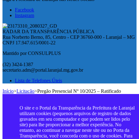
Facebook
Instagram
RADAR DA TRANSPARÊNCIA PÚBLICA
Rua Norberto Berno, 85, Centro - CEP 36760-000 - Laranjal – MG
CNPJ 17.947.615/0001-22
Mantido por CONSULPLUS
(32) 3424-1387
secretario.adm@portal.laranjal.mg.gov.br
Lista de Telefones Úteis
Início
>
Licitação
>
Pregão Presencial Nº 10/2025 – Ratificado
O site e o Portal da Transparência da Prefeitura de Laranjal
utilizam cookies (pequenos arquivos de registro de dados
gravados em seu computador e que podem ser lidos pelo
site) para lhe proporcionar a melhor experiência. No
entanto, ao continuar a navegar neste site ou no Porta da
Transparência, você concorda com o uso de cookies. Para