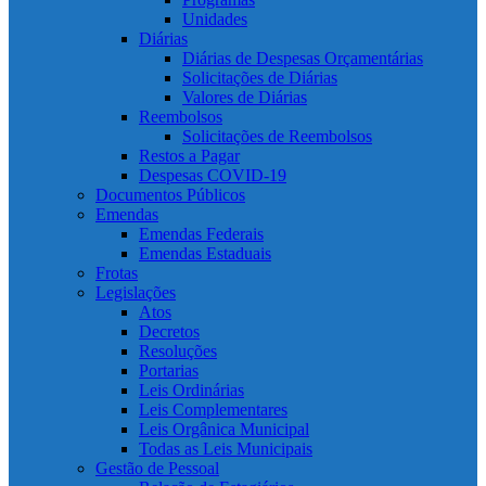
Unidades
Diárias
Diárias de Despesas Orçamentárias
Solicitações de Diárias
Valores de Diárias
Reembolsos
Solicitações de Reembolsos
Restos a Pagar
Despesas COVID-19
Documentos Públicos
Emendas
Emendas Federais
Emendas Estaduais
Frotas
Legislações
Atos
Decretos
Resoluções
Portarias
Leis Ordinárias
Leis Complementares
Leis Orgânica Municipal
Todas as Leis Municipais
Gestão de Pessoal