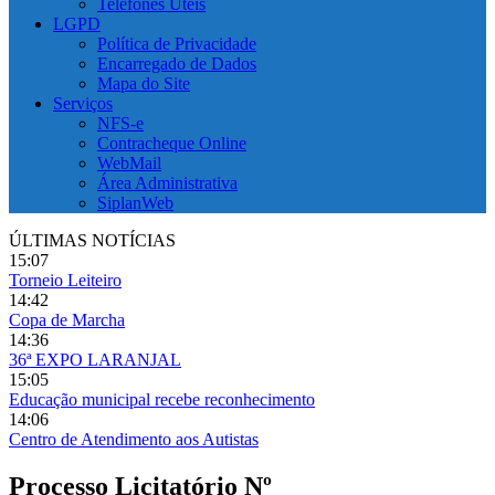
Telefones Úteis
LGPD
Política de Privacidade
Encarregado de Dados
Mapa do Site
Serviços
NFS-e
Contracheque Online
WebMail
Área Administrativa
SiplanWeb
ÚLTIMAS NOTÍCIAS
15:07
Torneio Leiteiro
14:42
Copa de Marcha
14:36
36ª EXPO LARANJAL
15:05
Educação municipal recebe reconhecimento
14:06
Centro de Atendimento aos Autistas
Processo Licitatório Nº