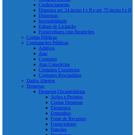
Credenciamento
Dispensa art. 24 inciso I e II e art. 75 inciso I e II
Dispensas
Inexigibilidade
Editais de Licitação
Fornecedores com Restrições
Contas Públicas
Contratações Públicas
Aditivos
Atas
Contratos
Atas Consórcios
Contratos Consórcios
Contratos Rescindidos
Dados Abertos
Despesas
Despesas Orçamentárias
Ações e Projetos
Contas Despesas
Elementos
Empenhos
Fonte de Recursos
Fornecedores
Funções
Programas