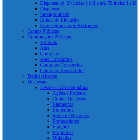
Dispensa art. 24 inciso I e II e art. 75 inciso I e II
Dispensas
Inexigibilidade
Editais de Licitação
Fornecedores com Restrições
Contas Públicas
Contratações Públicas
Aditivos
Atas
Contratos
Atas Consórcios
Contratos Consórcios
Contratos Rescindidos
Dados Abertos
Despesas
Despesas Orçamentárias
Ações e Projetos
Contas Despesas
Elementos
Empenhos
Fonte de Recursos
Fornecedores
Funções
Programas
Unidades