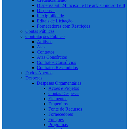
Credenciamento
Dispensa art. 24 inciso I e II e art. 75 inciso I e II
Dispensas
Inexigibilidade
Editais de Licitação
Fornecedores com Restrições
Contas Públicas
Contratações Públicas
Aditivos
Atas
Contratos
Atas Consórcios
Contratos Consórcios
Contratos Rescindidos
Dados Abertos
Despesas
Despesas Orçamentárias
Ações e Projetos
Contas Despesas
Elementos
Empenhos
Fonte de Recursos
Fornecedores
Funções
Programas