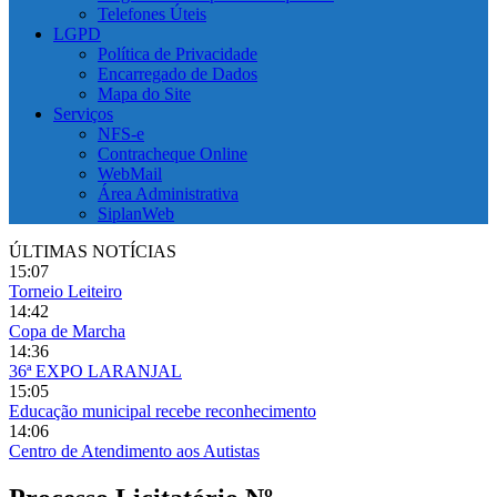
Telefones Úteis
LGPD
Política de Privacidade
Encarregado de Dados
Mapa do Site
Serviços
NFS-e
Contracheque Online
WebMail
Área Administrativa
SiplanWeb
ÚLTIMAS NOTÍCIAS
15:07
Torneio Leiteiro
14:42
Copa de Marcha
14:36
36ª EXPO LARANJAL
15:05
Educação municipal recebe reconhecimento
14:06
Centro de Atendimento aos Autistas