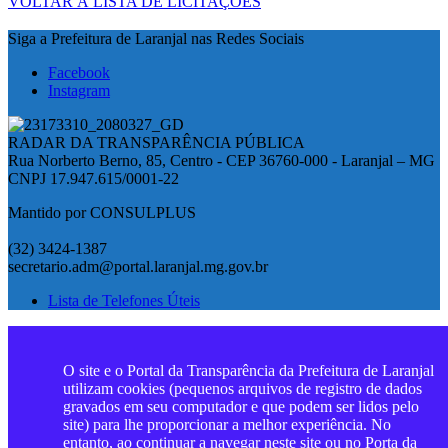
VOLTAR À LISTA DE LICITAÇÕES
Siga a Prefeitura de Laranjal nas Redes Sociais
Facebook
Instagram
RADAR DA TRANSPARÊNCIA PÚBLICA
Rua Norberto Berno, 85, Centro - CEP 36760-000 - Laranjal – MG
CNPJ 17.947.615/0001-22
Mantido por CONSULPLUS
(32) 3424-1387
secretario.adm@portal.laranjal.mg.gov.br
Lista de Telefones Úteis
O site e o Portal da Transparência da Prefeitura de Laranjal
utilizam cookies (pequenos arquivos de registro de dados
gravados em seu computador e que podem ser lidos pelo
site) para lhe proporcionar a melhor experiência. No
entanto, ao continuar a navegar neste site ou no Porta da