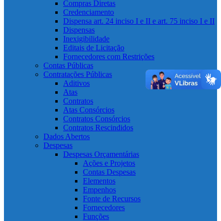
Compras Diretas
Credenciamento
Dispensa art. 24 inciso I e II e art. 75 inciso I e II
Dispensas
Inexigibilidade
Editais de Licitação
Fornecedores com Restrições
Contas Públicas
Contratações Públicas
Aditivos
Atas
Contratos
Atas Consórcios
Contratos Consórcios
Contratos Rescindidos
Dados Abertos
Despesas
Despesas Orçamentárias
Ações e Projetos
Contas Despesas
Elementos
Empenhos
Fonte de Recursos
Fornecedores
Funções