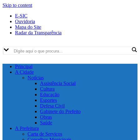
Skip to content
E-SIC
Ouvidoria
Mapa do Site
Radar da Transparência
Principal
A Cidade
Notícias
Assistência Social
Cultura
Educação
Esportes
Defesa Civil
Gabinete do Prefeito
Obras
Saúde
A Prefeitura
Carta de Serviços
Conselhos Municipais