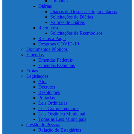
Unidades
Diárias
Diárias de Despesas Orçamentárias
Solicitações de Diárias
Valores de Diárias
Reembolsos
Solicitações de Reembolsos
Restos a Pagar
Despesas COVID-19
Documentos Públicos
Emendas
Emendas Federais
Emendas Estaduais
Frotas
Legislações
Atos
Decretos
Resoluções
Portarias
Leis Ordinárias
Leis Complementares
Leis Orgânica Municipal
Todas as Leis Municipais
Gestão de Pessoal
Relação de Estagiários