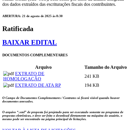
dos dados extraídos das escriturações fiscais dos contribuintes.
ABERTURA: 21 de agosto de 2025 às 8:30
Ratificada
BAIXAR EDITAL
DOCUMENTOS COMPLEMENTARES
Arquivo
Tamanho do Arquivo
EXTRATO DE
241 KB
HOMOLOGAÇÃO
EXTRATO DE ATA RP
194 KB
O Campo de Documentos Complementares / Contratos só ficará visível quando houver
documentos anexados.
O arquivo
“.xml”
de proposta foi projetado para ser executado somente no programa de
propostas eletrônicas, e deve ser feito o download diretamente na máquina do usuário, o
mesmo pode ser encontrado na página principal de licitações.