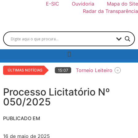
E-SIC
Ouvidoria
Mapa do Site
Radar da Transparência
Torneio Leiteiro
ÚLTIMAS NOTÍCIAS
15:07
Copa de Marcha
14:42
36ª EXPO LARANJAL
Processo Licitatório Nº
14:36
Educação municipal rece
15:05
050/2025
Centro de Atendimento ao
14:06
PUBLICADO EM
16 de maio de 2025