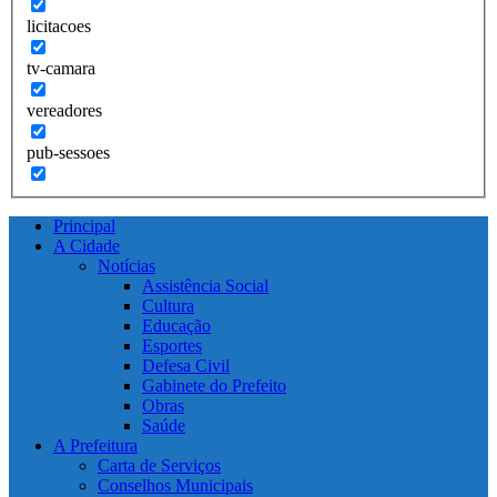
licitacoes
tv-camara
vereadores
pub-sessoes
Principal
A Cidade
Notícias
Assistência Social
Cultura
Educação
Esportes
Defesa Civil
Gabinete do Prefeito
Obras
Saúde
A Prefeitura
Carta de Serviços
Conselhos Municipais