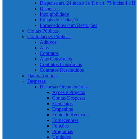
Dispensa art. 24 inciso I e II e art. 75 inciso I e II
Dispensas
Inexigibilidade
Editais de Licitação
Fornecedores com Restrições
Contas Públicas
Contratações Públicas
Aditivos
Atas
Contratos
Atas Consórcios
Contratos Consórcios
Contratos Rescindidos
Dados Abertos
Despesas
Despesas Orçamentárias
Ações e Projetos
Contas Despesas
Elementos
Empenhos
Fonte de Recursos
Fornecedores
Funções
Programas
Unidades