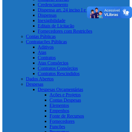
Credenciamento
Dispensa art. 24 inciso I e II e art. 75 inciso I e II
Dispensas
Inexigibilidade
Editais de Licitação
Fornecedores com Restrições
Contas Públicas
Contratações Públicas
Aditivos
Atas
Contratos
Atas Consórcios
Contratos Consórcios
Contratos Rescindidos
Dados Abertos
Despesas
Despesas Orçamentárias
Ações e Projetos
Contas Despesas
Elementos
Empenhos
Fonte de Recursos
Fornecedores
Funções
Programas