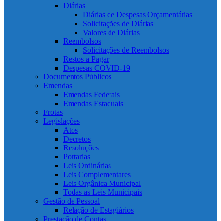
Diárias
Diárias de Despesas Orçamentárias
Solicitações de Diárias
Valores de Diárias
Reembolsos
Solicitações de Reembolsos
Restos a Pagar
Despesas COVID-19
Documentos Públicos
Emendas
Emendas Federais
Emendas Estaduais
Frotas
Legislações
Atos
Decretos
Resoluções
Portarias
Leis Ordinárias
Leis Complementares
Leis Orgânica Municipal
Todas as Leis Municipais
Gestão de Pessoal
Relação de Estagiários
Prestação de Contas