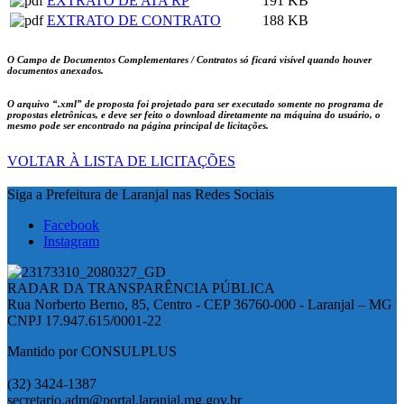
EXTRATO DE ATA RP
191 KB
EXTRATO DE CONTRATO
188 KB
O Campo de Documentos Complementares / Contratos só ficará visível quando houver
documentos anexados.
O arquivo
“.xml”
de proposta foi projetado para ser executado somente no programa de
propostas eletrônicas, e deve ser feito o download diretamente na máquina do usuário, o
mesmo pode ser encontrado na página principal de licitações.
VOLTAR À LISTA DE LICITAÇÕES
Siga a Prefeitura de Laranjal nas Redes Sociais
Facebook
Instagram
RADAR DA TRANSPARÊNCIA PÚBLICA
Rua Norberto Berno, 85, Centro - CEP 36760-000 - Laranjal – MG
CNPJ 17.947.615/0001-22
Mantido por CONSULPLUS
(32) 3424-1387
secretario.adm@portal.laranjal.mg.gov.br