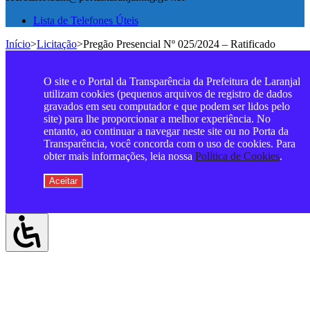
Lista de Telefones Úteis
Início
>
Licitação
>
Pregão Presencial Nº 025/2024 – Ratificado
O site e o Portal da Transparência da Prefeitura de Laranjal
utilizam cookies (pequenos arquivos de registro de dados
gravados em seu computador e que podem ser lidos pelo
site) para lhe proporcionar a melhor experiência. No
entanto, ao continuar a navegar neste site ou no Porta da
Transparência, você concorda com o uso de cookies. Para
obter mais informações, leia nossa
Política de Cookies
.
Aceitar