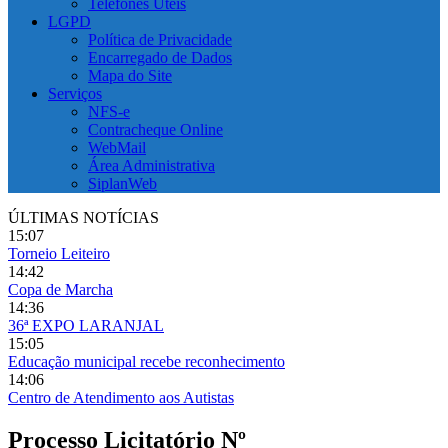
Telefones Úteis
LGPD
Política de Privacidade
Encarregado de Dados
Mapa do Site
Serviços
NFS-e
Contracheque Online
WebMail
Área Administrativa
SiplanWeb
ÚLTIMAS NOTÍCIAS
15:07
Torneio Leiteiro
14:42
Copa de Marcha
14:36
36ª EXPO LARANJAL
15:05
Educação municipal recebe reconhecimento
14:06
Centro de Atendimento aos Autistas
Processo Licitatório Nº