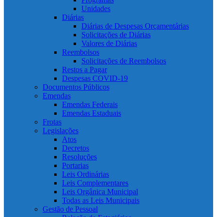
Unidades
Diárias
Diárias de Despesas Orçamentárias
Solicitações de Diárias
Valores de Diárias
Reembolsos
Solicitações de Reembolsos
Restos a Pagar
Despesas COVID-19
Documentos Públicos
Emendas
Emendas Federais
Emendas Estaduais
Frotas
Legislações
Atos
Decretos
Resoluções
Portarias
Leis Ordinárias
Leis Complementares
Leis Orgânica Municipal
Todas as Leis Municipais
Gestão de Pessoal