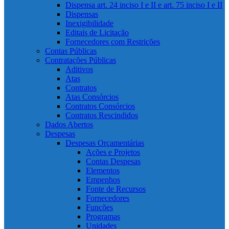
Dispensa art. 24 inciso I e II e art. 75 inciso I e II
Dispensas
Inexigibilidade
Editais de Licitação
Fornecedores com Restrições
Contas Públicas
Contratações Públicas
Aditivos
Atas
Contratos
Atas Consórcios
Contratos Consórcios
Contratos Rescindidos
Dados Abertos
Despesas
Despesas Orçamentárias
Ações e Projetos
Contas Despesas
Elementos
Empenhos
Fonte de Recursos
Fornecedores
Funções
Programas
Unidades