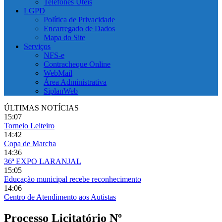
Telefones Úteis
LGPD
Política de Privacidade
Encarregado de Dados
Mapa do Site
Serviços
NFS-e
Contracheque Online
WebMail
Área Administrativa
SiplanWeb
ÚLTIMAS NOTÍCIAS
15:07
Torneio Leiteiro
14:42
Copa de Marcha
14:36
36ª EXPO LARANJAL
15:05
Educação municipal recebe reconhecimento
14:06
Centro de Atendimento aos Autistas
Processo Licitatório Nº