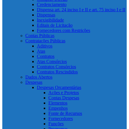
Credenciamento
Dispensa art. 24 inciso I e II e art. 75 inciso I e II
Dispensas
Inexigibilidade
Editais de Licitação
Fornecedores com Restrições
Contas Públicas
Contratações Públicas
Aditivos
Atas
Contratos
Atas Consórcios
Contratos Consórcios
Contratos Rescindidos
Dados Abertos
Despesas
Despesas Orçamentárias
Ações e Projetos
Contas Despesas
Elementos
Empenhos
Fonte de Recursos
Fornecedores
Funções
Programas