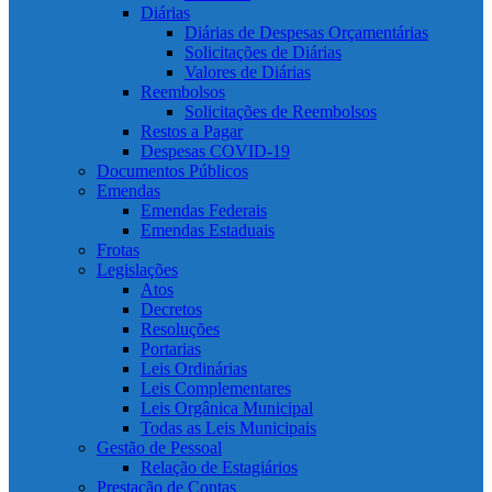
Diárias
Diárias de Despesas Orçamentárias
Solicitações de Diárias
Valores de Diárias
Reembolsos
Solicitações de Reembolsos
Restos a Pagar
Despesas COVID-19
Documentos Públicos
Emendas
Emendas Federais
Emendas Estaduais
Frotas
Legislações
Atos
Decretos
Resoluções
Portarias
Leis Ordinárias
Leis Complementares
Leis Orgânica Municipal
Todas as Leis Municipais
Gestão de Pessoal
Relação de Estagiários
Prestação de Contas