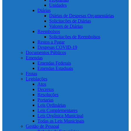
Unidades
Diárias
Diárias de Despesas Orçamentárias
Solicitações de Diárias
Valores de Diárias
Reembolsos
Solicitações de Reembolsos
Restos a Pagar
Despesas COVID-19
Documentos Públicos
Emendas
Emendas Federais
Emendas Estaduais
Frotas
Legislações
Atos
Decretos
Resoluções
Portarias
Leis Ordinárias
Leis Complementares
Leis Orgânica Municipal
Todas as Leis Municipais
Gestão de Pessoal