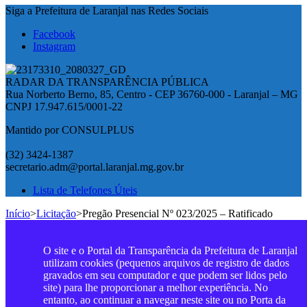
Siga a Prefeitura de Laranjal nas Redes Sociais
Facebook
Instagram
RADAR DA TRANSPARÊNCIA PÚBLICA
Rua Norberto Berno, 85, Centro - CEP 36760-000 - Laranjal – MG
CNPJ 17.947.615/0001-22
Mantido por CONSULPLUS
(32) 3424-1387
secretario.adm@portal.laranjal.mg.gov.br
Lista de Telefones Úteis
Início
>
Licitação
>
Pregão Presencial Nº 023/2025 – Ratificado
O site e o Portal da Transparência da Prefeitura de Laranjal
utilizam cookies (pequenos arquivos de registro de dados
gravados em seu computador e que podem ser lidos pelo
site) para lhe proporcionar a melhor experiência. No
entanto, ao continuar a navegar neste site ou no Porta da