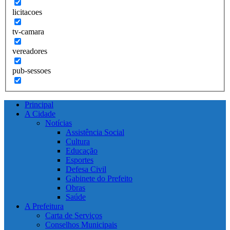
licitacoes
tv-camara
vereadores
pub-sessoes
Principal
A Cidade
Notícias
Assistência Social
Cultura
Educação
Esportes
Defesa Civil
Gabinete do Prefeito
Obras
Saúde
A Prefeitura
Carta de Serviços
Conselhos Municipais