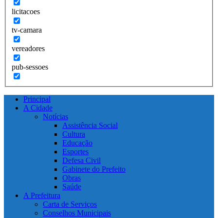
licitacoes
tv-camara
vereadores
pub-sessoes
Principal
A Cidade
Notícias
Assistência Social
Cultura
Educação
Esportes
Defesa Civil
Gabinete do Prefeito
Obras
Saúde
A Prefeitura
Carta de Serviços
Conselhos Municipais