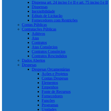
Dispensa art. 24 inciso I e II e art. 75 inciso I e II
Dispensas
Inexigibilidade
Editais de Licitação
Fornecedores com Restrições
Contas Públicas
Contratações Públicas
Aditivos
Atas
Contratos
Atas Consórcios
Contratos Consórcios
Contratos Rescindidos
Dados Abertos
Despesas
Despesas Orçamentárias
Ações e Projetos
Contas Despesas
Elementos
Empenhos
Fonte de Recursos
Fornecedores
Funções
Programas
Unidades