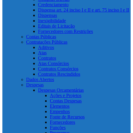
Credenciamento
Dispensa art. 24 inciso I e II e art. 75 inciso I e II
Dispensas
Inexigibilidade
Editais de Licitação
Fornecedores com Restrições
Contas Públicas
Contratações Públicas
Aditivos
Atas
Contratos
Atas Consórcios
Contratos Consórcios
Contratos Rescindidos
Dados Abertos
Despesas
Despesas Orçamentárias
Ações e Projetos
Contas Despesas
Elementos
Empenhos
Fonte de Recursos
Fornecedores
Funções
Programas