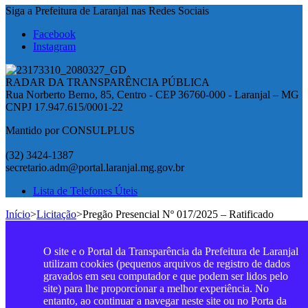
Siga a Prefeitura de Laranjal nas Redes Sociais
Facebook
Instagram
RADAR DA TRANSPARÊNCIA PÚBLICA
Rua Norberto Berno, 85, Centro - CEP 36760-000 - Laranjal – MG
CNPJ 17.947.615/0001-22
Mantido por CONSULPLUS
(32) 3424-1387
secretario.adm@portal.laranjal.mg.gov.br
Lista de Telefones Úteis
Início
>
Licitação
>
Pregão Presencial Nº 017/2025 – Ratificado
O site e o Portal da Transparência da Prefeitura de Laranjal
utilizam cookies (pequenos arquivos de registro de dados
gravados em seu computador e que podem ser lidos pelo
site) para lhe proporcionar a melhor experiência. No
entanto, ao continuar a navegar neste site ou no Porta da