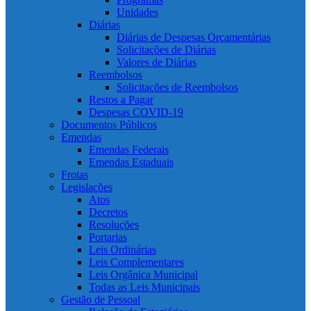
Unidades
Diárias
Diárias de Despesas Orçamentárias
Solicitações de Diárias
Valores de Diárias
Reembolsos
Solicitações de Reembolsos
Restos a Pagar
Despesas COVID-19
Documentos Públicos
Emendas
Emendas Federais
Emendas Estaduais
Frotas
Legislações
Atos
Decretos
Resoluções
Portarias
Leis Ordinárias
Leis Complementares
Leis Orgânica Municipal
Todas as Leis Municipais
Gestão de Pessoal