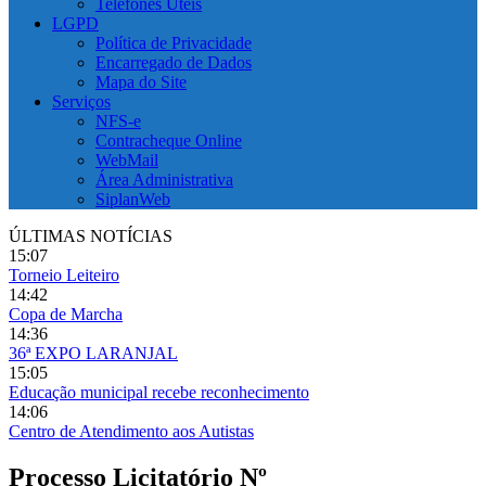
Telefones Úteis
LGPD
Política de Privacidade
Encarregado de Dados
Mapa do Site
Serviços
NFS-e
Contracheque Online
WebMail
Área Administrativa
SiplanWeb
ÚLTIMAS NOTÍCIAS
15:07
Torneio Leiteiro
14:42
Copa de Marcha
14:36
36ª EXPO LARANJAL
15:05
Educação municipal recebe reconhecimento
14:06
Centro de Atendimento aos Autistas
Processo Licitatório Nº