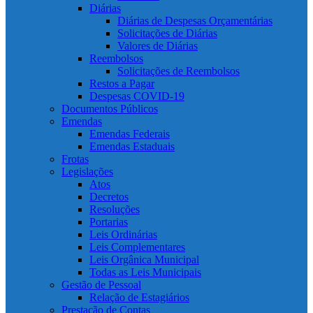
Diárias
Diárias de Despesas Orçamentárias
Solicitações de Diárias
Valores de Diárias
Reembolsos
Solicitações de Reembolsos
Restos a Pagar
Despesas COVID-19
Documentos Públicos
Emendas
Emendas Federais
Emendas Estaduais
Frotas
Legislações
Atos
Decretos
Resoluções
Portarias
Leis Ordinárias
Leis Complementares
Leis Orgânica Municipal
Todas as Leis Municipais
Gestão de Pessoal
Relação de Estagiários
Prestação de Contas