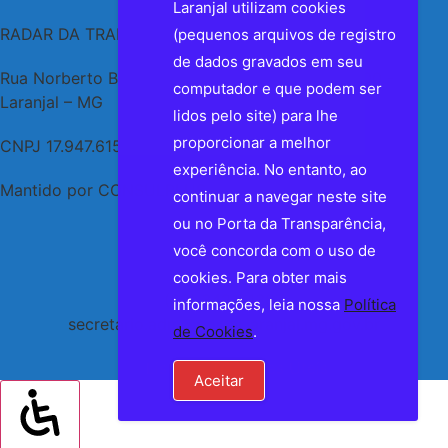
Laranjal utilizam cookies
RADAR DA TRANSPARÊNCIA PÚBLICA
(pequenos arquivos de registro
de dados gravados em seu
Rua Norberto Berno, 85, Centro - CEP 36760-000 -
computador e que podem ser
Laranjal – MG
lidos pelo site) para lhe
proporcionar a melhor
CNPJ 17.947.615/0001-22
experiência. No entanto, ao
Mantido por CONSULPLUS
continuar a navegar neste site
ou no Porta da Transparência,
você concorda com o uso de
cookies. Para obter mais
(32) 3424-1387
informações, leia nossa
Política
secretario.adm@portal.laranjal.mg.gov.br
de Cookies
.
Lista de Telefones Úteis
Aceitar