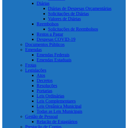
Diárias
Diárias de Despesas Orçamentárias
Solicitações de Diárias
Valores de Diárias
Reembolsos
Solicitações de Reembolsos
Restos a Pagar
Despesas COVID-19
Documentos Públicos
Emendas
Emendas Federais
Emendas Estaduais
Frotas
Legislações
Atos
Decretos
Resoluções
Portarias
Leis Ordinárias
Leis Complementares
Leis Orgânica Municipal
Todas as Leis Municipais
Gestão de Pessoal
Relação de Estagiários
Prestação de Contas