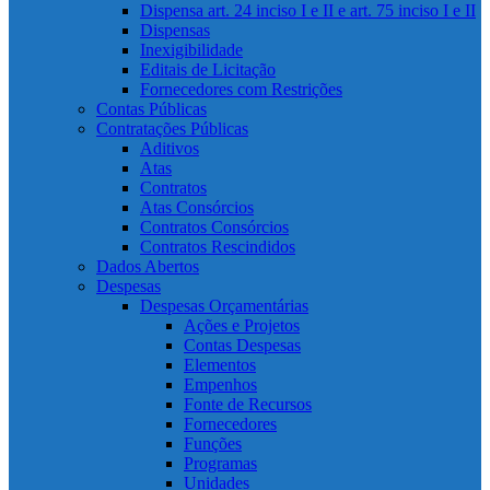
Dispensa art. 24 inciso I e II e art. 75 inciso I e II
Dispensas
Inexigibilidade
Editais de Licitação
Fornecedores com Restrições
Contas Públicas
Contratações Públicas
Aditivos
Atas
Contratos
Atas Consórcios
Contratos Consórcios
Contratos Rescindidos
Dados Abertos
Despesas
Despesas Orçamentárias
Ações e Projetos
Contas Despesas
Elementos
Empenhos
Fonte de Recursos
Fornecedores
Funções
Programas
Unidades