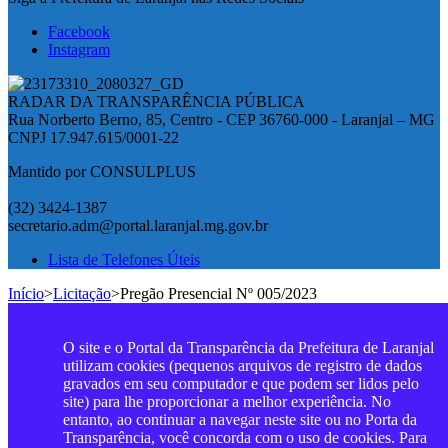
Facebook
Instagram
RADAR DA TRANSPARÊNCIA PÚBLICA
Rua Norberto Berno, 85, Centro - CEP 36760-000 - Laranjal – MG
CNPJ 17.947.615/0001-22
Mantido por CONSULPLUS
(32) 3424-1387
secretario.adm@portal.laranjal.mg.gov.br
Lista de Telefones Úteis
Início
>
Licitação
>
Pregão Presencial Nº 005/2023
O site e o Portal da Transparência da Prefeitura de Laranjal
utilizam cookies (pequenos arquivos de registro de dados
gravados em seu computador e que podem ser lidos pelo
site) para lhe proporcionar a melhor experiência. No
entanto, ao continuar a navegar neste site ou no Porta da
Transparência, você concorda com o uso de cookies. Para