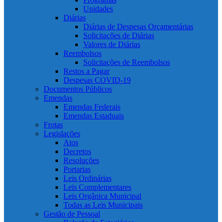
Unidades
Diárias
Diárias de Despesas Orçamentárias
Solicitações de Diárias
Valores de Diárias
Reembolsos
Solicitações de Reembolsos
Restos a Pagar
Despesas COVID-19
Documentos Públicos
Emendas
Emendas Federais
Emendas Estaduais
Frotas
Legislações
Atos
Decretos
Resoluções
Portarias
Leis Ordinárias
Leis Complementares
Leis Orgânica Municipal
Todas as Leis Municipais
Gestão de Pessoal