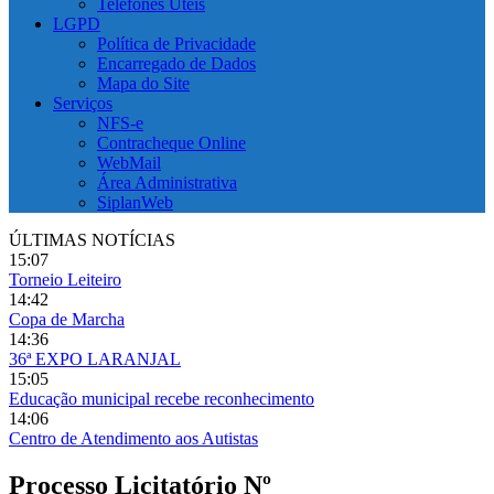
Telefones Úteis
LGPD
Política de Privacidade
Encarregado de Dados
Mapa do Site
Serviços
NFS-e
Contracheque Online
WebMail
Área Administrativa
SiplanWeb
ÚLTIMAS NOTÍCIAS
15:07
Torneio Leiteiro
14:42
Copa de Marcha
14:36
36ª EXPO LARANJAL
15:05
Educação municipal recebe reconhecimento
14:06
Centro de Atendimento aos Autistas
Processo Licitatório Nº