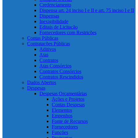
Credenciamento
Dispensa art. 24 inciso I e II e art. 75 inciso I e II
Dispensas
Inexigibilidade
Editais de Licitação
Fornecedores com Restrições
Contas Públicas
Contratações Públicas
Aditivos
Atas
Contratos
Atas Consórcios
Contratos Consórcios
Contratos Rescindidos
Dados Abertos
Despesas
Despesas Orçamentárias
Ações e Projetos
Contas Despesas
Elementos
Empenhos
Fonte de Recursos
Fornecedores
Funções
Programas