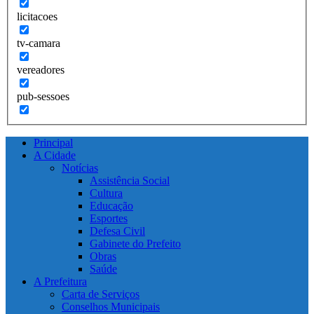
licitacoes
tv-camara
vereadores
pub-sessoes
Principal
A Cidade
Notícias
Assistência Social
Cultura
Educação
Esportes
Defesa Civil
Gabinete do Prefeito
Obras
Saúde
A Prefeitura
Carta de Serviços
Conselhos Municipais