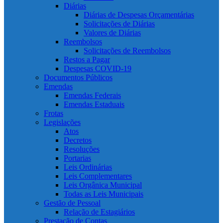
Diárias
Diárias de Despesas Orçamentárias
Solicitações de Diárias
Valores de Diárias
Reembolsos
Solicitações de Reembolsos
Restos a Pagar
Despesas COVID-19
Documentos Públicos
Emendas
Emendas Federais
Emendas Estaduais
Frotas
Legislações
Atos
Decretos
Resoluções
Portarias
Leis Ordinárias
Leis Complementares
Leis Orgânica Municipal
Todas as Leis Municipais
Gestão de Pessoal
Relação de Estagiários
Prestação de Contas