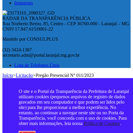
Instagram
RADAR DA TRANSPARÊNCIA PÚBLICA
Rua Norberto Berno, 85, Centro - CEP 36760-000 - Laranjal – MG
CNPJ 17.947.615/0001-22
Mantido por CONSULPLUS
(32) 3424-1387
secretario.adm@portal.laranjal.mg.gov.br
Lista de Telefones Úteis
Início
>
Licitação
>
Pregão Presencial Nº 011/2023
O site e o Portal da Transparência da Prefeitura de Laranjal
utilizam cookies (pequenos arquivos de registro de dados
gravados em seu computador e que podem ser lidos pelo
site) para lhe proporcionar a melhor experiência. No
entanto, ao continuar a navegar neste site ou no Porta da
Transparência, você concorda com o uso de cookies. Para
obter mais informações, leia nossa
Política de Cookies
.