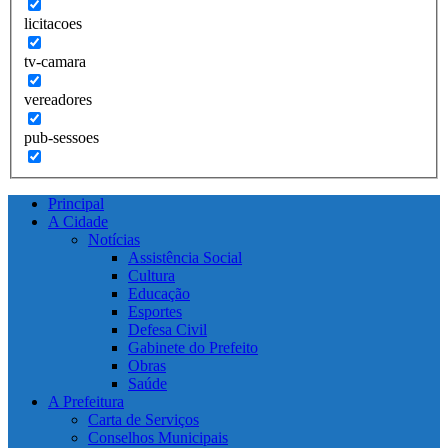
licitacoes
tv-camara
vereadores
pub-sessoes
Principal
A Cidade
Notícias
Assistência Social
Cultura
Educação
Esportes
Defesa Civil
Gabinete do Prefeito
Obras
Saúde
A Prefeitura
Carta de Serviços
Conselhos Municipais