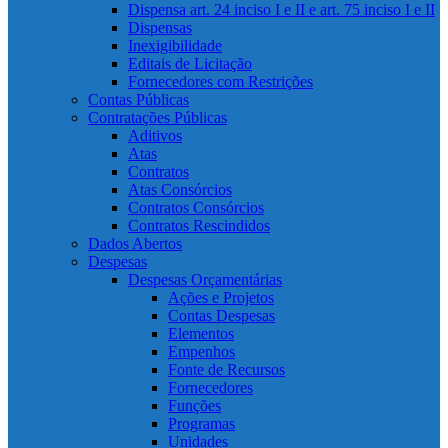
Dispensa art. 24 inciso I e II e art. 75 inciso I e II
Dispensas
Inexigibilidade
Editais de Licitação
Fornecedores com Restrições
Contas Públicas
Contratações Públicas
Aditivos
Atas
Contratos
Atas Consórcios
Contratos Consórcios
Contratos Rescindidos
Dados Abertos
Despesas
Despesas Orçamentárias
Ações e Projetos
Contas Despesas
Elementos
Empenhos
Fonte de Recursos
Fornecedores
Funções
Programas
Unidades