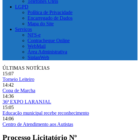
Telefones Úteis
LGPD
Política de Privacidade
Encarregado de Dados
Mapa do Site
Serviços
NFS-e
Contracheque Online
WebMail
Área Administrativa
SiplanWeb
ÚLTIMAS NOTÍCIAS
15:07
Torneio Leiteiro
14:42
Copa de Marcha
14:36
36ª EXPO LARANJAL
15:05
Educação municipal recebe reconhecimento
14:06
Centro de Atendimento aos Autistas
Processo Licitatório Nº