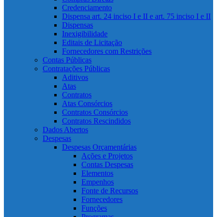
Credenciamento
Dispensa art. 24 inciso I e II e art. 75 inciso I e II
Dispensas
Inexigibilidade
Editais de Licitação
Fornecedores com Restrições
Contas Públicas
Contratações Públicas
Aditivos
Atas
Contratos
Atas Consórcios
Contratos Consórcios
Contratos Rescindidos
Dados Abertos
Despesas
Despesas Orçamentárias
Ações e Projetos
Contas Despesas
Elementos
Empenhos
Fonte de Recursos
Fornecedores
Funções
Programas