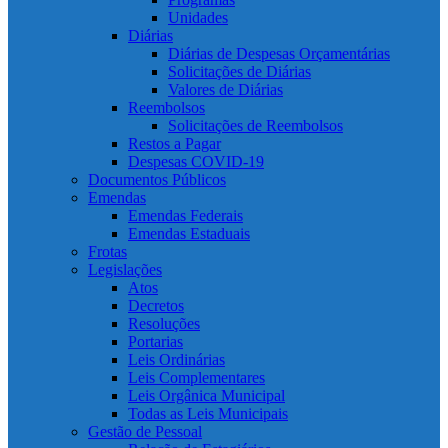
Unidades
Diárias
Diárias de Despesas Orçamentárias
Solicitações de Diárias
Valores de Diárias
Reembolsos
Solicitações de Reembolsos
Restos a Pagar
Despesas COVID-19
Documentos Públicos
Emendas
Emendas Federais
Emendas Estaduais
Frotas
Legislações
Atos
Decretos
Resoluções
Portarias
Leis Ordinárias
Leis Complementares
Leis Orgânica Municipal
Todas as Leis Municipais
Gestão de Pessoal