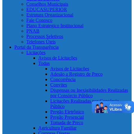
Conselhos Municipais
EDUCASUPERIOR
Estrutura Organizacional
Fale Conosco
Plano Estrategico Institucional
PNAB
Processos Seletivos
Telefones Úteis
Portal da Transparência
Licitações
Avisos de Licitações
Todas
Avisos de Licitações
Adesão a Registro de Preço
Concorrência
Convites
Dispensas ou Inexigibilidades Realizadas
por Consórcio Público
Licitações Realizadas por Consórcio
Público
Pregão Eletrônico
Pregão Presencial
Tomada de Preço
Agricultura Familiar
Compras Diretas