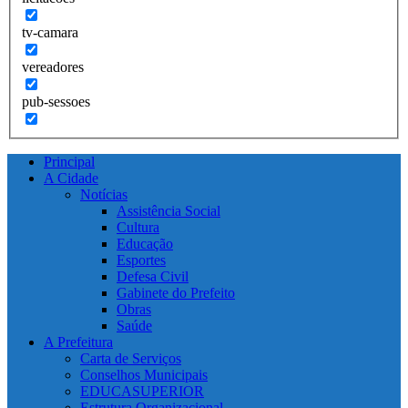
tv-camara
vereadores
pub-sessoes
Principal
A Cidade
Notícias
Assistência Social
Cultura
Educação
Esportes
Defesa Civil
Gabinete do Prefeito
Obras
Saúde
A Prefeitura
Carta de Serviços
Conselhos Municipais
EDUCASUPERIOR
Estrutura Organizacional