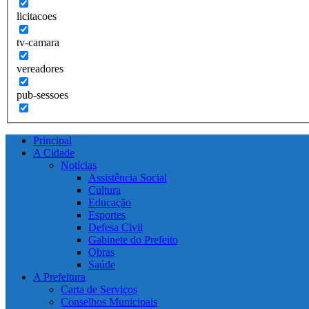
licitacoes
tv-camara
vereadores
pub-sessoes
Principal
A Cidade
Notícias
Assistência Social
Cultura
Educação
Esportes
Defesa Civil
Gabinete do Prefeito
Obras
Saúde
A Prefeitura
Carta de Serviços
Conselhos Municipais