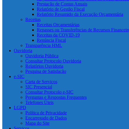
Prestação de Contas Anuais
Relatório de Gestão Fiscal
Relatório Resumido da Execução Orçamentária
Receitas
Receitas Orçamentárias
Repasses ou Transferências de Recursos Financeir
Receitas da COVID-19
Renúncia Fiscal
Transparência HML
Ouvidoria
Ouvidoria Pública
Consultar Protocolo Ouvidoria
Relatórios Ouvidoria
Pesquisa de Satisfação
e-SIC
Carta de Serviços
SIC Presencial
Consultar Protocolo e-SIC
Perguntas e Respostas Frequentes
Telefones Úteis
LGPD
Política de Privacidade
Encarregado de Dados
Mapa do Site
Serviços