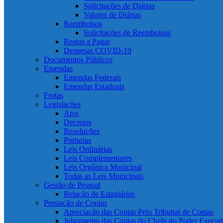
Solicitações de Diárias
Valores de Diárias
Reembolsos
Solicitações de Reembolsos
Restos a Pagar
Despesas COVID-19
Documentos Públicos
Emendas
Emendas Federais
Emendas Estaduais
Frotas
Legislações
Atos
Decretos
Resoluções
Portarias
Leis Ordinárias
Leis Complementares
Leis Orgânica Municipal
Todas as Leis Municipais
Gestão de Pessoal
Relação de Estagiários
Prestação de Contas
Apreciação das Contas Pelo Tribunal de Contas
Julgamento das Contas do Chefe do Poder Execut