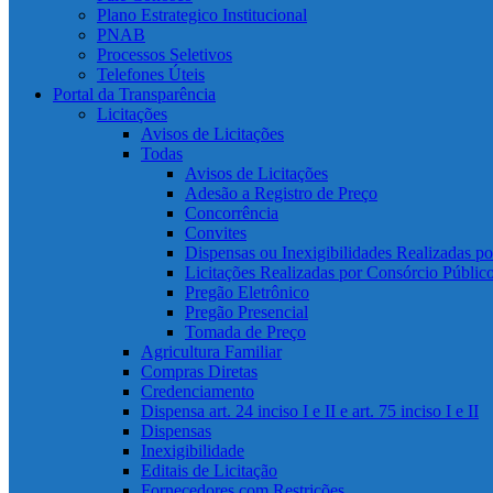
Plano Estrategico Institucional
PNAB
Processos Seletivos
Telefones Úteis
Portal da Transparência
Licitações
Avisos de Licitações
Todas
Avisos de Licitações
Adesão a Registro de Preço
Concorrência
Convites
Dispensas ou Inexigibilidades Realizadas p
Licitações Realizadas por Consórcio Públic
Pregão Eletrônico
Pregão Presencial
Tomada de Preço
Agricultura Familiar
Compras Diretas
Credenciamento
Dispensa art. 24 inciso I e II e art. 75 inciso I e II
Dispensas
Inexigibilidade
Editais de Licitação
Fornecedores com Restrições