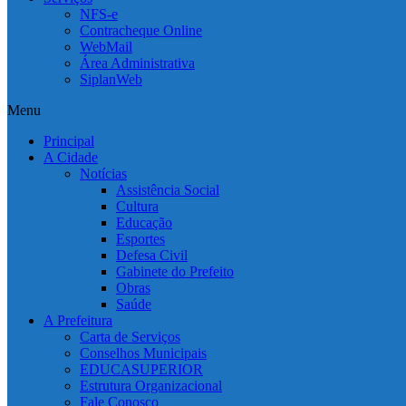
NFS-e
Contracheque Online
WebMail
Área Administrativa
SiplanWeb
Menu
Principal
A Cidade
Notícias
Assistência Social
Cultura
Educação
Esportes
Defesa Civil
Gabinete do Prefeito
Obras
Saúde
A Prefeitura
Carta de Serviços
Conselhos Municipais
EDUCASUPERIOR
Estrutura Organizacional
Fale Conosco