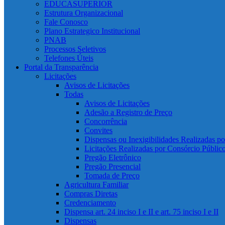
EDUCASUPERIOR
Estrutura Organizacional
Fale Conosco
Plano Estrategico Institucional
PNAB
Processos Seletivos
Telefones Úteis
Portal da Transparência
Licitações
Avisos de Licitações
Todas
Avisos de Licitações
Adesão a Registro de Preço
Concorrência
Convites
Dispensas ou Inexigibilidades Realizadas p
Licitações Realizadas por Consórcio Públic
Pregão Eletrônico
Pregão Presencial
Tomada de Preço
Agricultura Familiar
Compras Diretas
Credenciamento
Dispensa art. 24 inciso I e II e art. 75 inciso I e II
Dispensas