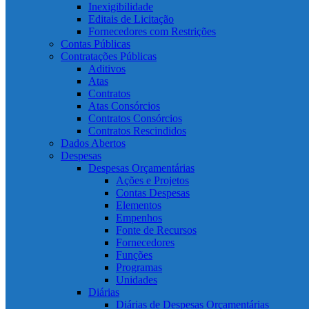
Inexigibilidade
Editais de Licitação
Fornecedores com Restrições
Contas Públicas
Contratações Públicas
Aditivos
Atas
Contratos
Atas Consórcios
Contratos Consórcios
Contratos Rescindidos
Dados Abertos
Despesas
Despesas Orçamentárias
Ações e Projetos
Contas Despesas
Elementos
Empenhos
Fonte de Recursos
Fornecedores
Funções
Programas
Unidades
Diárias
Diárias de Despesas Orçamentárias