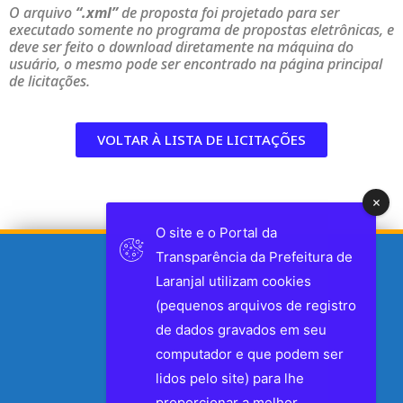
O arquivo
“.xml”
de proposta foi projetado para ser
executado somente no programa de propostas eletrônicas, e
deve ser feito o download diretamente na máquina do
usuário, o mesmo pode ser encontrado na página principal
de licitações.
VOLTAR À LISTA DE LICITAÇÕES
O site e o Portal da
Transparência da Prefeitura de
Laranjal utilizam cookies
(pequenos arquivos de registro
de dados gravados em seu
computador e que podem ser
lidos pelo site) para lhe
proporcionar a melhor