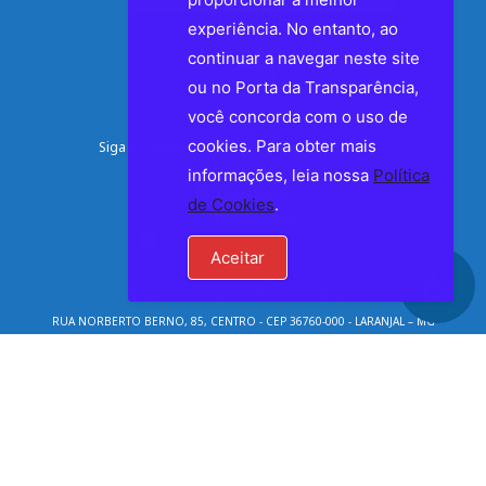
experiência. No entanto, ao
continuar a navegar neste site
ou no Porta da Transparência,
você concorda com o uso de
cookies. Para obter mais
Siga a Prefeitura de Laranjal nas Redes Sociais
informações, leia nossa
Política
Facebook
de Cookies
.
Instagram
Aceitar
RADAR DA TRANSPARÊNCIA PÚBLICA
RUA NORBERTO BERNO, 85, CENTRO - CEP 36760-000 - LARANJAL – MG
CNPJ 17.947.615/0001-22
Mantido por CONSULPLUS