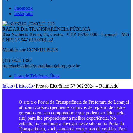
Facebook
Instagram
RADAR DA TRANSPARÊNCIA PÚBLICA
Rua Norberto Berno, 85, Centro - CEP 36760-000 - Laranjal – MG
CNPJ 17.947.615/0001-22
Mantido por CONSULPLUS
(32) 3424-1387
secretario.adm@portal.laranjal.mg.gov.br
Lista de Telefones Úteis
Início
>
Licitação
>
Pregão Eletrônico Nº 002/2024 – Ratificado
O site e o Portal da Transparência da Prefeitura de Laranjal
utilizam cookies (pequenos arquivos de registro de dados
gravados em seu computador e que podem ser lidos pelo
site) para lhe proporcionar a melhor experiência. No
entanto, ao continuar a navegar neste site ou no Porta da
Transparência, você concorda com o uso de cookies. Para