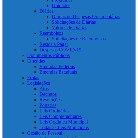
Unidades
Diárias
Diárias de Despesas Orçamentárias
Solicitações de Diárias
Valores de Diárias
Reembolsos
Solicitações de Reembolsos
Restos a Pagar
Despesas COVID-19
Documentos Públicos
Emendas
Emendas Federais
Emendas Estaduais
Frotas
Legislações
Atos
Decretos
Resoluções
Portarias
Leis Ordinárias
Leis Complementares
Leis Orgânica Municipal
Todas as Leis Municipais
Gestão de Pessoal