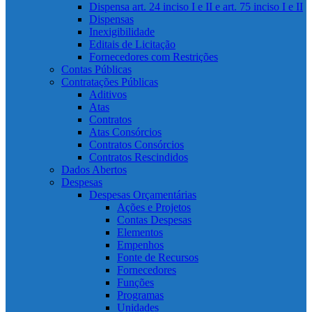
Dispensa art. 24 inciso I e II e art. 75 inciso I e II
Dispensas
Inexigibilidade
Editais de Licitação
Fornecedores com Restrições
Contas Públicas
Contratações Públicas
Aditivos
Atas
Contratos
Atas Consórcios
Contratos Consórcios
Contratos Rescindidos
Dados Abertos
Despesas
Despesas Orçamentárias
Ações e Projetos
Contas Despesas
Elementos
Empenhos
Fonte de Recursos
Fornecedores
Funções
Programas
Unidades