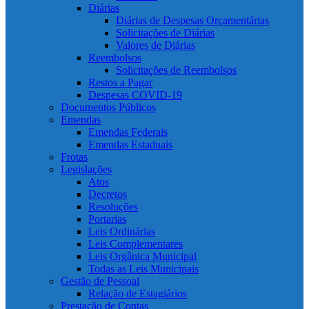
Diárias
Diárias de Despesas Orçamentárias
Solicitações de Diárias
Valores de Diárias
Reembolsos
Solicitações de Reembolsos
Restos a Pagar
Despesas COVID-19
Documentos Públicos
Emendas
Emendas Federais
Emendas Estaduais
Frotas
Legislações
Atos
Decretos
Resoluções
Portarias
Leis Ordinárias
Leis Complementares
Leis Orgânica Municipal
Todas as Leis Municipais
Gestão de Pessoal
Relação de Estagiários
Prestação de Contas