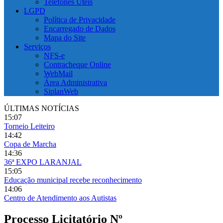
Telefones Úteis
LGPD
Política de Privacidade
Encarregado de Dados
Mapa do Site
Serviços
NFS-e
Contracheque Online
WebMail
Área Administrativa
SiplanWeb
ÚLTIMAS NOTÍCIAS
15:07
Torneio Leiteiro
14:42
Copa de Marcha
14:36
36ª EXPO LARANJAL
15:05
Educação municipal recebe reconhecimento
14:06
Centro de Atendimento aos Autistas
Processo Licitatório Nº