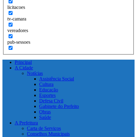
licitacoes
tv-camara
vereadores
pub-sessoes
Principal
A Cidade
Notícias
Assistência Social
Cultura
Educação
Esportes
Defesa Civil
Gabinete do Prefeito
Obras
Saúde
A Prefeitura
Carta de Serviços
Conselhos Municipais