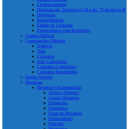
Credenciamento
Dispensa art. 24 inciso I e II e art. 75 inciso I e II
Dispensas
Inexigibilidade
Editais de Licitação
Fornecedores com Restrições
Contas Públicas
Contratações Públicas
Aditivos
Atas
Contratos
Atas Consórcios
Contratos Consórcios
Contratos Rescindidos
Dados Abertos
Despesas
Despesas Orçamentárias
Ações e Projetos
Contas Despesas
Elementos
Empenhos
Fonte de Recursos
Fornecedores
Funções
Programas