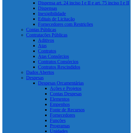
Dispensa art. 24 inciso I e II e art. 75 inciso I e II
Dispensas
Inexigibilidade
Editais de Licitação
Fornecedores com Restrições
Contas Públicas
Contratações Públicas
Aditivos
Atas
Contratos
Atas Consórcios
Contratos Consórcios
Contratos Rescindidos
Dados Abertos
Despesas
Despesas Orçamentárias
Ações e Projetos
Contas Despesas
Elementos
Empenhos
Fonte de Recursos
Fornecedores
Funções
Programas
Unidades