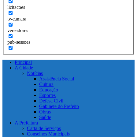
licitacoes
tv-camara
vereadores
pub-sessoes
Principal
A Cidade
Notícias
Assistência Social
Cultura
Educação
Esportes
Defesa Civil
Gabinete do Prefeito
Obras
Saúde
A Prefeitura
Carta de Serviços
Conselhos Municipais