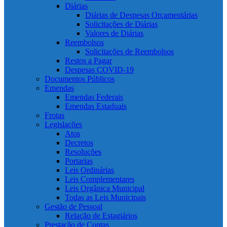
Diárias
Diárias de Despesas Orçamentárias
Solicitações de Diárias
Valores de Diárias
Reembolsos
Solicitações de Reembolsos
Restos a Pagar
Despesas COVID-19
Documentos Públicos
Emendas
Emendas Federais
Emendas Estaduais
Frotas
Legislações
Atos
Decretos
Resoluções
Portarias
Leis Ordinárias
Leis Complementares
Leis Orgânica Municipal
Todas as Leis Municipais
Gestão de Pessoal
Relação de Estagiários
Prestação de Contas