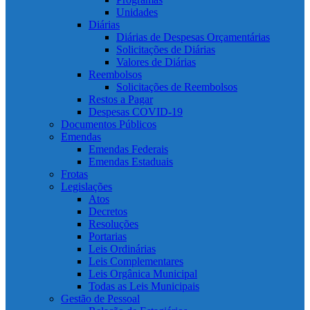
Unidades
Diárias
Diárias de Despesas Orçamentárias
Solicitações de Diárias
Valores de Diárias
Reembolsos
Solicitações de Reembolsos
Restos a Pagar
Despesas COVID-19
Documentos Públicos
Emendas
Emendas Federais
Emendas Estaduais
Frotas
Legislações
Atos
Decretos
Resoluções
Portarias
Leis Ordinárias
Leis Complementares
Leis Orgânica Municipal
Todas as Leis Municipais
Gestão de Pessoal