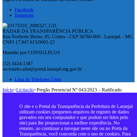
Facebook
Instagram
RADAR DA TRANSPARÊNCIA PÚBLICA
Rua Norberto Berno, 85, Centro - CEP 36760-000 - Laranjal – MG
CNPJ 17.947.615/0001-22
Mantido por CONSULPLUS
(32) 3424-1387
secretario.adm@portal.laranjal.mg.gov.br
Lista de Telefones Úteis
Início
>
Licitação
>
Pregão Presencial Nº 043/2023 – Ratificado
O site e o Portal da Transparência da Prefeitura de Laranjal
utilizam cookies (pequenos arquivos de registro de dados
gravados em seu computador e que podem ser lidos pelo
site) para lhe proporcionar a melhor experiência. No
entanto, ao continuar a navegar neste site ou no Porta da
Transparência, você concorda com o uso de cookies. Para