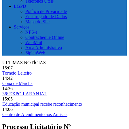
Telefones Úteis
LGPD
Política de Privacidade
Encarregado de Dados
Mapa do Site
Serviços
NFS-e
Contracheque Online
WebMail
Área Administrativa
SiplanWeb
ÚLTIMAS NOTÍCIAS
15:07
Torneio Leiteiro
14:42
Copa de Marcha
14:36
36ª EXPO LARANJAL
15:05
Educação municipal recebe reconhecimento
14:06
Centro de Atendimento aos Autistas
Processo Licitatório Nº