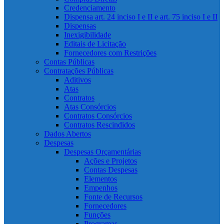
Credenciamento
Dispensa art. 24 inciso I e II e art. 75 inciso I e II
Dispensas
Inexigibilidade
Editais de Licitação
Fornecedores com Restrições
Contas Públicas
Contratações Públicas
Aditivos
Atas
Contratos
Atas Consórcios
Contratos Consórcios
Contratos Rescindidos
Dados Abertos
Despesas
Despesas Orçamentárias
Ações e Projetos
Contas Despesas
Elementos
Empenhos
Fonte de Recursos
Fornecedores
Funções
Programas