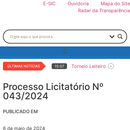
E-SIC
Ouvidoria
Mapa do Site
Radar da Transparência
Torneio Leiteiro
ÚLTIMAS NOTÍCIAS
15:07
Copa de Marcha
14:42
36ª EXPO LARANJAL
Processo Licitatório Nº
14:36
Educação municipal rece
15:05
043/2024
Centro de Atendimento ao
14:06
PUBLICADO EM
6 de maio de 2024