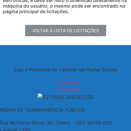
eletrônicas, e deve ser feito o download diretamente na
máquina do usuário, o mesmo pode ser encontrado na
página principal de licitações.
VOLTAR À LISTA DE LICITAÇÕES
Siga a Prefeitura de Laranjal nas Redes Sociais
Facebook
Instagram
RADAR DA TRANSPARÊNCIA PÚBLICA
Rua Norberto Berno, 85, Centro - CEP 36760-000 -
Laranjal – MG