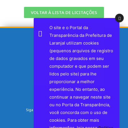
VOLTAR À LISTA DE LICITAÇÕES
O site e o Portal da
Transparência da Prefeitura de
Laranjal utilizam cookies
(pequenos arquivos de registro
de dados gravados em seu
computador e que podem ser
lidos pelo site) para lhe
proporcionar a melhor
experiência. No entanto, ao
continuar a navegar neste site
ou no Porta da Transparência,
Siga a Prefeitura de Laranjal nas Redes Sociais
você concorda com o uso de
cookies. Para obter mais
Facebook
informações, leia nossa
Política