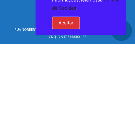
Instagram
de Cookies
.
RADAR DA TRANSPARÊNCIA PÚBLICA
Aceitar
RUA NORBERTO BERNO, 85, CENTRO - CEP 36760-000 - LARANJAL – MG
CNPJ 17.947.615/0001-22
Mantido por CONSULPLUS
(32) 3424-1387
secretario.adm@portal.laranjal.mg.gov.br
Lista de Telefones Úteis