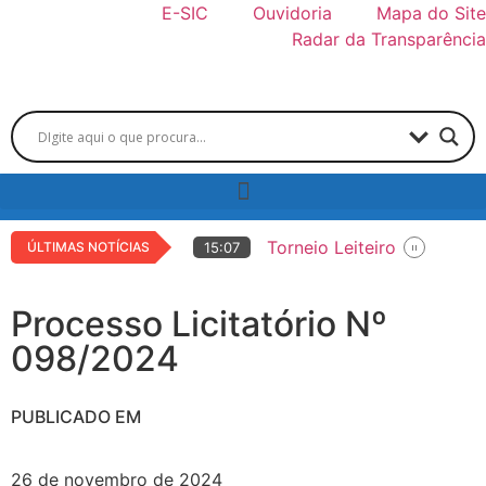
E-SIC
Ouvidoria
Mapa do Site
Radar da Transparência
Torneio Leiteiro
ÚLTIMAS NOTÍCIAS
15:07
Copa de Marcha
14:42
36ª EXPO LARANJAL
Processo Licitatório Nº
14:36
Educação municipal rece
15:05
098/2024
Centro de Atendimento ao
14:06
PUBLICADO EM
26 de novembro de 2024