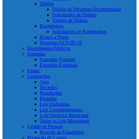
Diárias
Diárias de Despesas Orçamentárias
Solicitações de Diárias
Valores de Diárias
Reembolsos
Solicitações de Reembolsos
Restos a Pagar
Despesas COVID-19
Documentos Públicos
Emendas
Emendas Federais
Emendas Estaduais
Frotas
Legislações
Atos
Decretos
Resoluções
Portarias
Leis Ordinárias
Leis Complementares
Leis Orgânica Municipal
Todas as Leis Municipais
Gestão de Pessoal
Relação de Estagiários
Prestação de Contas