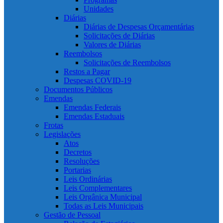
Unidades
Diárias
Diárias de Despesas Orçamentárias
Solicitações de Diárias
Valores de Diárias
Reembolsos
Solicitações de Reembolsos
Restos a Pagar
Despesas COVID-19
Documentos Públicos
Emendas
Emendas Federais
Emendas Estaduais
Frotas
Legislações
Atos
Decretos
Resoluções
Portarias
Leis Ordinárias
Leis Complementares
Leis Orgânica Municipal
Todas as Leis Municipais
Gestão de Pessoal