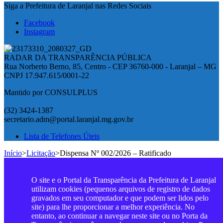
Siga a Prefeitura de Laranjal nas Redes Sociais
Facebook
Instagram
RADAR DA TRANSPARÊNCIA PÚBLICA
Rua Norberto Berno, 85, Centro - CEP 36760-000 - Laranjal – MG
CNPJ 17.947.615/0001-22
Mantido por CONSULPLUS
(32) 3424-1387
secretario.adm@portal.laranjal.mg.gov.br
Lista de Telefones Úteis
Início
>
Licitação
>
Dispensa Nº 002/2026 – Ratificado
O site e o Portal da Transparência da Prefeitura de Laranjal
utilizam cookies (pequenos arquivos de registro de dados
gravados em seu computador e que podem ser lidos pelo
site) para lhe proporcionar a melhor experiência. No
entanto, ao continuar a navegar neste site ou no Porta da