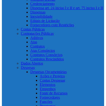
Credenciamento
Dispensa art. 24 inciso I e II e art. 75 inciso I e II
Dispensas
Inexigibilidade
Editais de Licitação
Fornecedores com Restrições
Contas Públicas
Contratações Públicas
Aditivos
Atas
Contratos
Atas Consórcios
Contratos Consórcios
Contratos Rescindidos
Dados Abertos
Despesas
Despesas Orçamentárias
Ações e Projetos
Contas Despesas
Elementos
Empenhos
Fonte de Recursos
Fornecedores
Funções
Programas