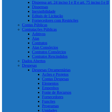
Dispensa art. 24 inciso I e II e art. 75 inciso I e II
Dispensas
Inexigibilidade
Editais de Licitação
Fornecedores com Restrições
Contas Públicas
Contratações Públicas
Aditivos
Atas
Contratos
Atas Consórcios
Contratos Consórcios
Contratos Rescindidos
Dados Abertos
Despesas
Despesas Orçamentárias
Ações e Projetos
Contas Despesas
Elementos
Empenhos
Fonte de Recursos
Fornecedores
Funções
Programas
Unidades