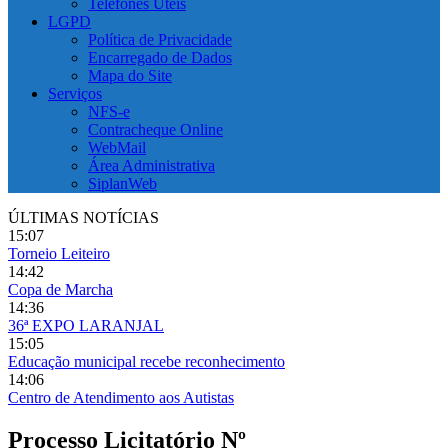
Telefones Úteis
LGPD
Política de Privacidade
Encarregado de Dados
Mapa do Site
Serviços
NFS-e
Contracheque Online
WebMail
Área Administrativa
SiplanWeb
ÚLTIMAS NOTÍCIAS
15:07
Torneio Leiteiro
14:42
Copa de Marcha
14:36
36ª EXPO LARANJAL
15:05
Educação municipal recebe reconhecimento
14:06
Centro de Atendimento aos Autistas
Processo Licitatório Nº