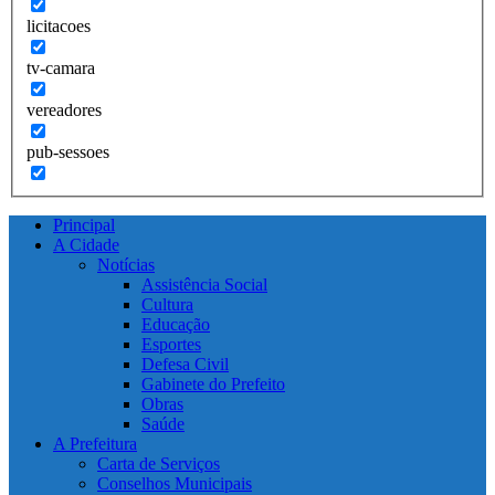
licitacoes
tv-camara
vereadores
pub-sessoes
Principal
A Cidade
Notícias
Assistência Social
Cultura
Educação
Esportes
Defesa Civil
Gabinete do Prefeito
Obras
Saúde
A Prefeitura
Carta de Serviços
Conselhos Municipais