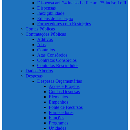
Dispensa art. 24 inciso I e II e art. 75 inciso I e II
Dispensas
Inexigibilidade
Editais de Licitação
Fornecedores com Restrições
Contas Públicas
Contratações Públicas
Aditivos
Atas
Contratos
Atas Consórcios
Contratos Consórcios
Contratos Rescindidos
Dados Abertos
Despesas
Despesas Orçamentárias
Ações e Projetos
Contas Despesas
Elementos
Empenhos
Fonte de Recursos
Fornecedores
Funções
Programas
Unidades