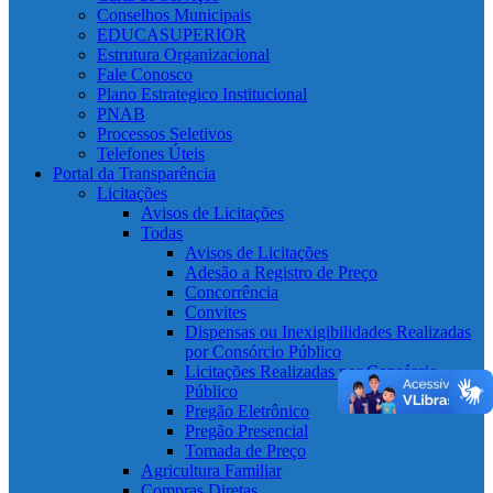
Conselhos Municipais
EDUCASUPERIOR
Estrutura Organizacional
Fale Conosco
Plano Estrategico Institucional
PNAB
Processos Seletivos
Telefones Úteis
Portal da Transparência
Licitações
Avisos de Licitações
Todas
Avisos de Licitações
Adesão a Registro de Preço
Concorrência
Convites
Dispensas ou Inexigibilidades Realizadas
por Consórcio Público
Licitações Realizadas por Consórcio
Público
Pregão Eletrônico
Pregão Presencial
Tomada de Preço
Agricultura Familiar
Compras Diretas