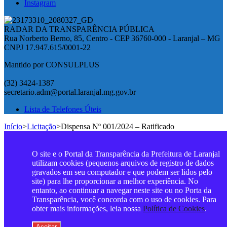
Instagram
RADAR DA TRANSPARÊNCIA PÚBLICA
Rua Norberto Berno, 85, Centro - CEP 36760-000 - Laranjal – MG
CNPJ 17.947.615/0001-22
Mantido por CONSULPLUS
(32) 3424-1387
secretario.adm@portal.laranjal.mg.gov.br
Lista de Telefones Úteis
Início
>
Licitação
>
Dispensa Nº 001/2024 – Ratificado
O site e o Portal da Transparência da Prefeitura de Laranjal
utilizam cookies (pequenos arquivos de registro de dados
gravados em seu computador e que podem ser lidos pelo
site) para lhe proporcionar a melhor experiência. No
entanto, ao continuar a navegar neste site ou no Porta da
Transparência, você concorda com o uso de cookies. Para
obter mais informações, leia nossa
Política de Cookies
.
Aceitar