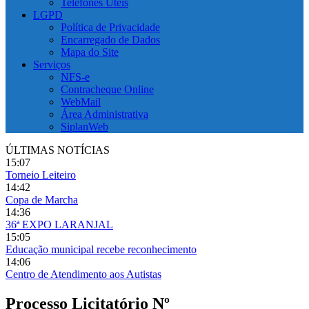
Telefones Úteis
LGPD
Política de Privacidade
Encarregado de Dados
Mapa do Site
Serviços
NFS-e
Contracheque Online
WebMail
Área Administrativa
SiplanWeb
ÚLTIMAS NOTÍCIAS
15:07
Torneio Leiteiro
14:42
Copa de Marcha
14:36
36ª EXPO LARANJAL
15:05
Educação municipal recebe reconhecimento
14:06
Centro de Atendimento aos Autistas
Processo Licitatório Nº