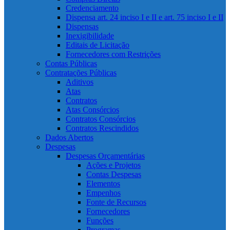
Credenciamento
Dispensa art. 24 inciso I e II e art. 75 inciso I e II
Dispensas
Inexigibilidade
Editais de Licitação
Fornecedores com Restrições
Contas Públicas
Contratações Públicas
Aditivos
Atas
Contratos
Atas Consórcios
Contratos Consórcios
Contratos Rescindidos
Dados Abertos
Despesas
Despesas Orçamentárias
Ações e Projetos
Contas Despesas
Elementos
Empenhos
Fonte de Recursos
Fornecedores
Funções
Programas