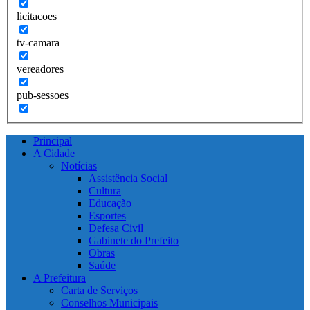
licitacoes
tv-camara
vereadores
pub-sessoes
Principal
A Cidade
Notícias
Assistência Social
Cultura
Educação
Esportes
Defesa Civil
Gabinete do Prefeito
Obras
Saúde
A Prefeitura
Carta de Serviços
Conselhos Municipais