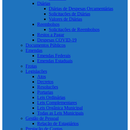
Diárias
Diárias de Despesas Orçamentárias
Solicitações de Diárias
Valores de Diárias
Reembolsos
Solicitações de Reembolsos
Restos a Pagar
Despesas COVID-19
Documentos Públicos
Emendas
Emendas Federais
Emendas Estaduais
Frotas
Legislações
Atos
Decretos
Resoluções
Portarias
Leis Ordinárias
Leis Complementares
Leis Orgânica Municipal
Todas as Leis Municipais
Gestão de Pessoal
Relação de Estagiários
Prestação de Contas