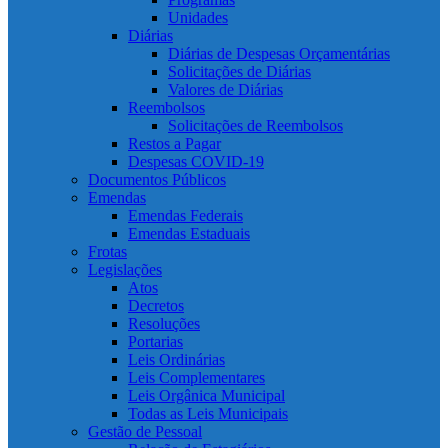
Unidades
Diárias
Diárias de Despesas Orçamentárias
Solicitações de Diárias
Valores de Diárias
Reembolsos
Solicitações de Reembolsos
Restos a Pagar
Despesas COVID-19
Documentos Públicos
Emendas
Emendas Federais
Emendas Estaduais
Frotas
Legislações
Atos
Decretos
Resoluções
Portarias
Leis Ordinárias
Leis Complementares
Leis Orgânica Municipal
Todas as Leis Municipais
Gestão de Pessoal