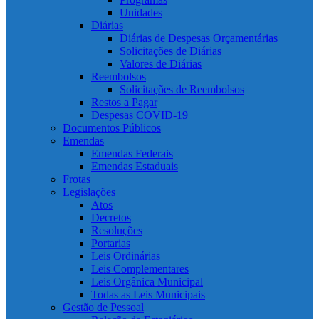
Unidades
Diárias
Diárias de Despesas Orçamentárias
Solicitações de Diárias
Valores de Diárias
Reembolsos
Solicitações de Reembolsos
Restos a Pagar
Despesas COVID-19
Documentos Públicos
Emendas
Emendas Federais
Emendas Estaduais
Frotas
Legislações
Atos
Decretos
Resoluções
Portarias
Leis Ordinárias
Leis Complementares
Leis Orgânica Municipal
Todas as Leis Municipais
Gestão de Pessoal