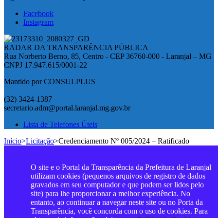
Facebook
Instagram
RADAR DA TRANSPARÊNCIA PÚBLICA
Rua Norberto Berno, 85, Centro - CEP 36760-000 - Laranjal – MG
CNPJ 17.947.615/0001-22
Mantido por CONSULPLUS
(32) 3424-1387
secretario.adm@portal.laranjal.mg.gov.br
Lista de Telefones Úteis
Início
>
Licitação
>
Credenciamento Nº 005/2024 – Ratificado
O site e o Portal da Transparência da Prefeitura de Laranjal
utilizam cookies (pequenos arquivos de registro de dados
gravados em seu computador e que podem ser lidos pelo
site) para lhe proporcionar a melhor experiência. No
entanto, ao continuar a navegar neste site ou no Porta da
Transparência, você concorda com o uso de cookies. Para