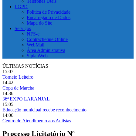
Telefones Úteis
LGPD
Política de Privacidade
Encarregado de Dados
Mapa do Site
Serviços
NFS-e
Contracheque Online
WebMail
Área Administrativa
SiplanWeb
ÚLTIMAS NOTÍCIAS
15:07
Torneio Leiteiro
14:42
Copa de Marcha
14:36
36ª EXPO LARANJAL
15:05
Educação municipal recebe reconhecimento
14:06
Centro de Atendimento aos Autistas
Processo Licitatório Nº