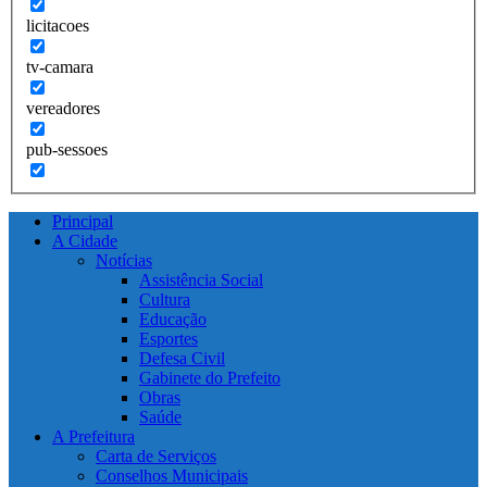
licitacoes
tv-camara
vereadores
pub-sessoes
Principal
A Cidade
Notícias
Assistência Social
Cultura
Educação
Esportes
Defesa Civil
Gabinete do Prefeito
Obras
Saúde
A Prefeitura
Carta de Serviços
Conselhos Municipais