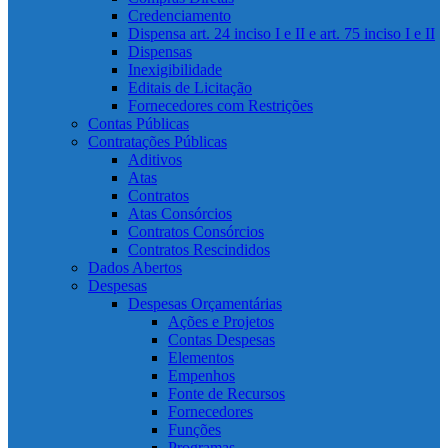
Credenciamento
Dispensa art. 24 inciso I e II e art. 75 inciso I e II
Dispensas
Inexigibilidade
Editais de Licitação
Fornecedores com Restrições
Contas Públicas
Contratações Públicas
Aditivos
Atas
Contratos
Atas Consórcios
Contratos Consórcios
Contratos Rescindidos
Dados Abertos
Despesas
Despesas Orçamentárias
Ações e Projetos
Contas Despesas
Elementos
Empenhos
Fonte de Recursos
Fornecedores
Funções
Programas