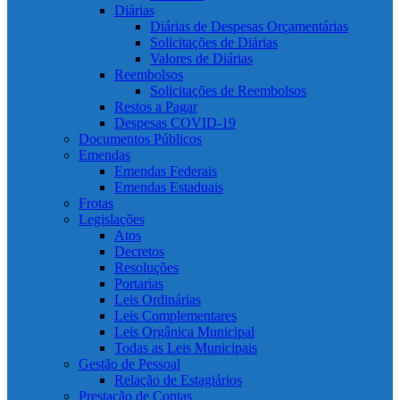
Diárias
Diárias de Despesas Orçamentárias
Solicitações de Diárias
Valores de Diárias
Reembolsos
Solicitações de Reembolsos
Restos a Pagar
Despesas COVID-19
Documentos Públicos
Emendas
Emendas Federais
Emendas Estaduais
Frotas
Legislações
Atos
Decretos
Resoluções
Portarias
Leis Ordinárias
Leis Complementares
Leis Orgânica Municipal
Todas as Leis Municipais
Gestão de Pessoal
Relação de Estagiários
Prestação de Contas