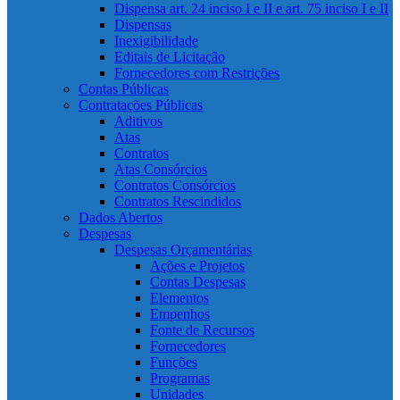
Dispensa art. 24 inciso I e II e art. 75 inciso I e II
Dispensas
Inexigibilidade
Editais de Licitação
Fornecedores com Restrições
Contas Públicas
Contratações Públicas
Aditivos
Atas
Contratos
Atas Consórcios
Contratos Consórcios
Contratos Rescindidos
Dados Abertos
Despesas
Despesas Orçamentárias
Ações e Projetos
Contas Despesas
Elementos
Empenhos
Fonte de Recursos
Fornecedores
Funções
Programas
Unidades