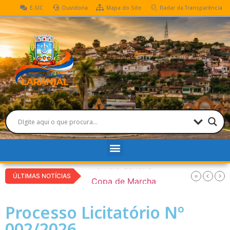
E-SIC
Ouvidoria
Mapa do Site
Radar da Transparência
Torneio Leiteiro
ÚLTIMAS NOTÍCIAS
Copa de Marcha
Processo Licitatório Nº
002/2026