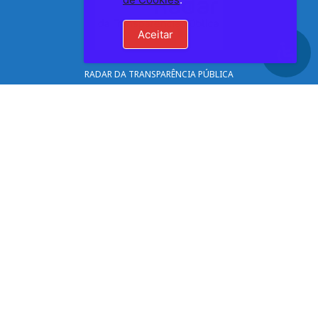
Aceitar
RADAR DA TRANSPARÊNCIA PÚBLICA
RUA NORBERTO BERNO, 85, CENTRO - CEP 36760-000 - LARANJAL – MG
CNPJ 17.947.615/0001-22
Mantido por CONSULPLUS
(32) 3424-1387
secretario.adm@portal.laranjal.mg.gov.br
Lista de Telefones Úteis