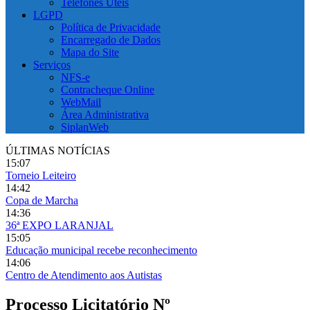
Telefones Úteis
LGPD
Política de Privacidade
Encarregado de Dados
Mapa do Site
Serviços
NFS-e
Contracheque Online
WebMail
Área Administrativa
SiplanWeb
ÚLTIMAS NOTÍCIAS
15:07
Torneio Leiteiro
14:42
Copa de Marcha
14:36
36ª EXPO LARANJAL
15:05
Educação municipal recebe reconhecimento
14:06
Centro de Atendimento aos Autistas
Processo Licitatório Nº