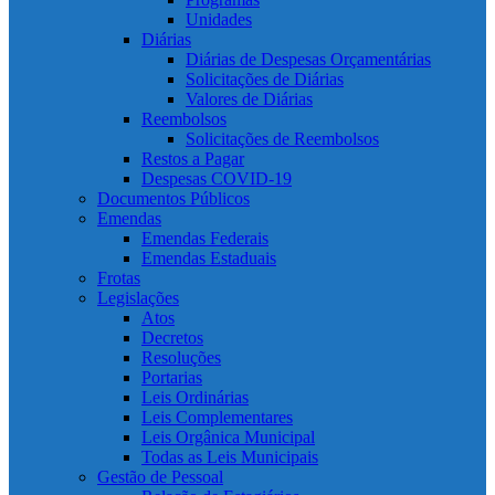
Unidades
Diárias
Diárias de Despesas Orçamentárias
Solicitações de Diárias
Valores de Diárias
Reembolsos
Solicitações de Reembolsos
Restos a Pagar
Despesas COVID-19
Documentos Públicos
Emendas
Emendas Federais
Emendas Estaduais
Frotas
Legislações
Atos
Decretos
Resoluções
Portarias
Leis Ordinárias
Leis Complementares
Leis Orgânica Municipal
Todas as Leis Municipais
Gestão de Pessoal