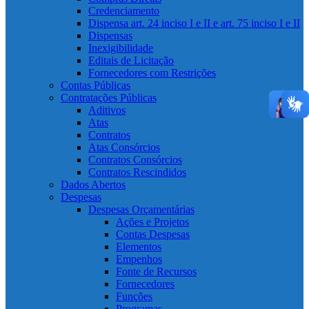
Credenciamento
Dispensa art. 24 inciso I e II e art. 75 inciso I e II
Dispensas
Inexigibilidade
Editais de Licitação
Fornecedores com Restrições
Contas Públicas
Contratações Públicas
Aditivos
Atas
Contratos
Atas Consórcios
Contratos Consórcios
Contratos Rescindidos
Dados Abertos
Despesas
Despesas Orçamentárias
Ações e Projetos
Contas Despesas
Elementos
Empenhos
Fonte de Recursos
Fornecedores
Funções
Programas