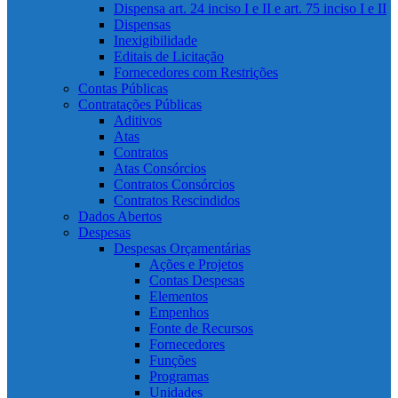
Dispensa art. 24 inciso I e II e art. 75 inciso I e II
Dispensas
Inexigibilidade
Editais de Licitação
Fornecedores com Restrições
Contas Públicas
Contratações Públicas
Aditivos
Atas
Contratos
Atas Consórcios
Contratos Consórcios
Contratos Rescindidos
Dados Abertos
Despesas
Despesas Orçamentárias
Ações e Projetos
Contas Despesas
Elementos
Empenhos
Fonte de Recursos
Fornecedores
Funções
Programas
Unidades