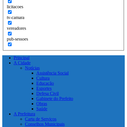
licitacoes
tv-camara
vereadores
pub-sessoes
Principal
A Cidade
Notícias
Assistência Social
Cultura
Educação
Esportes
Defesa Civil
Gabinete do Prefeito
Obras
Saúde
A Prefeitura
Carta de Serviços
Conselhos Municipais