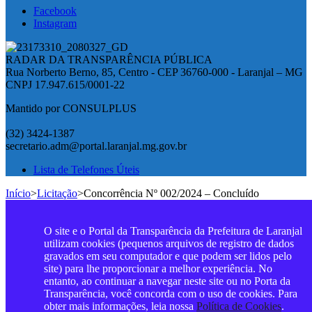
Facebook
Instagram
RADAR DA TRANSPARÊNCIA PÚBLICA
Rua Norberto Berno, 85, Centro - CEP 36760-000 - Laranjal – MG
CNPJ 17.947.615/0001-22
Mantido por CONSULPLUS
(32) 3424-1387
secretario.adm@portal.laranjal.mg.gov.br
Lista de Telefones Úteis
Início
>
Licitação
>
Concorrência Nº 002/2024 – Concluído
O site e o Portal da Transparência da Prefeitura de Laranjal
utilizam cookies (pequenos arquivos de registro de dados
gravados em seu computador e que podem ser lidos pelo
site) para lhe proporcionar a melhor experiência. No
entanto, ao continuar a navegar neste site ou no Porta da
Transparência, você concorda com o uso de cookies. Para
obter mais informações, leia nossa
Política de Cookies
.