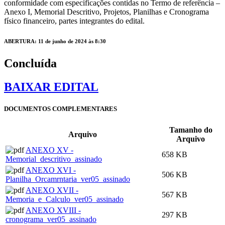
conformidade com especificações contidas no Termo de referência –
Anexo I, Memorial Descritivo, Projetos, Planilhas e Cronograma
físico financeiro, partes integrantes do edital.
ABERTURA: 11 de junho de 2024 às 8:30
Concluída
BAIXAR EDITAL
DOCUMENTOS COMPLEMENTARES
Tamanho do
Arquivo
Arquivo
ANEXO XV -
658 KB
Memorial_descritivo_assinado
ANEXO XVI -
506 KB
Planilha_Orcamrntaria_ver05_assinado
ANEXO XVII -
567 KB
Memoria_e_Calculo_ver05_assinado
ANEXO XVIII -
297 KB
cronograma_ver05_assinado