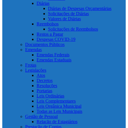
Diárias
Diárias de Despesas Orçamentárias
Solicitações de Diárias
Valores de Diárias
Reembolsos
Solicitações de Reembolsos
Restos a Pagar
Despesas COVID-19
Documentos Públicos
Emendas
Emendas Federais
Emendas Estaduais
Frotas
Legislações
Atos
Decretos
Resoluções
Portarias
Leis Ordinárias
Leis Complementares
Leis Orgânica Municipal
Todas as Leis Municipais
Gestão de Pessoal
Relação de Estagiários
Prestação de Contas