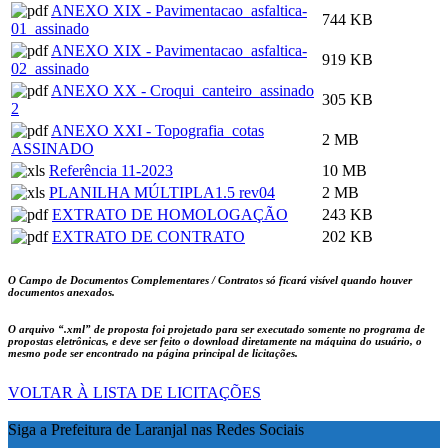
ANEXO XIX - Pavimentacao_asfaltica-
744 KB
01_assinado
ANEXO XIX - Pavimentacao_asfaltica-
919 KB
02_assinado
ANEXO XX - Croqui_canteiro_assinado
305 KB
2
ANEXO XXI - Topografia_cotas
2 MB
ASSINADO
Referência 11-2023
10 MB
PLANILHA MÚLTIPLA1.5 rev04
2 MB
EXTRATO DE HOMOLOGAÇÃO
243 KB
EXTRATO DE CONTRATO
202 KB
O Campo de Documentos Complementares / Contratos só ficará visível quando houver
documentos anexados.
O arquivo
“.xml”
de proposta foi projetado para ser executado somente no programa de
propostas eletrônicas, e deve ser feito o download diretamente na máquina do usuário, o
mesmo pode ser encontrado na página principal de licitações.
VOLTAR À LISTA DE LICITAÇÕES
Siga a Prefeitura de Laranjal nas Redes Sociais